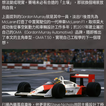
想法變成現實。賽場未必有合適的「土壤」，那就換個場景放
飛自我。
上面提到的Gordon Murray就是其中一員，淡出F1後首先為
McLaren打造了中置駕駛位的一代神車McLaren F1，取得莫大
成功後從事空氣動力和車輛設計工作多年；於2017年建立屬於
自己的GMA （Gordon Murray Automotive）品牌，隨即推出
了本文的主角車型 – GMA T.50，實現自己工程學的下一個理
想。
F1場內繼風扇車後，他更是和Steve Nichols共同主導設計了極