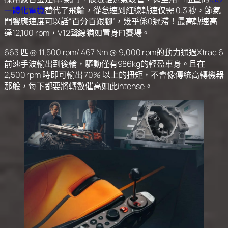
一體化電機
替代了飛輪，從怠速到紅線轉速仅需 0.3 秒，節氣
門響應速度可以話“百分百跟腳”，幾乎係0遲滯！最高轉速高
達12,100 rpm，V12聲線猶如置身F1賽場。
663 匹 @ 11,500 rpm/ 467 Nm @ 9,000 rpm的動力通過Xtrac 6
前速手波輸出到後輪，驅動僅有986kg的輕盈車身。且在
2,500 rpm 時即可輸出 70% 以上的扭矩，不會像傳統高轉機器
那般，每下都要將轉數催高如此intense。