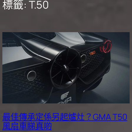
標籤:
T.50
最佳傳承定係另起爐灶？GMA T50
風扇車睇真啲