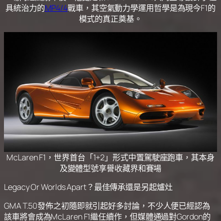
具統治力的
MP4/4
戰車，其空氣動力學運用哲學是為現今F1的
模式的真正奠基。
McLaren F1，世界首台「1+2」形式中置駕駛座跑車，其本身
及變體型號享譽收藏界和賽場
Legacy Or Worlds Apart？最佳傳承還是另起爐灶
GMA T.50發佈之初隨即就引起好多討論，不少人便已經認為
該車將會成為McLaren F1繼任續作，但媒體通過對Gordon的