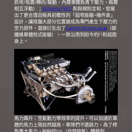
抓地/吸震/轉向/驅動，內層單獨負責下壓力，兩層
相互浮動）；
Williams FW07
則與規則言和，發展
出了更合理且極具前瞻性的「超窄座艙+機件倉」
設計，讓底盤大部分位置變成為專門產生下壓力的
空力部件，直接衍生出了
Carbon Monocoque
（碳
纖維單體殼式座艙），一致沿用到如今的F1和超跑
身上。
馬力飆升：空氣動力學效率的提升，可以加諸於車
體的馬力上限自然越高。車隊們不遺餘力，為了榨
取更大馬力，紛紛從NA（自然吸氣）轉營到