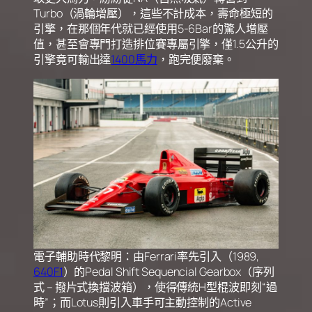
Turbo（渦輪增壓），這些不計成本，壽命極短的
引擎，在那個年代就已經使用5-6Bar的驚人增壓
值，甚至會專門打造排位賽專屬引擎，僅1.5公升的
引擎竟可輸出達
1400馬力
，跑完便廢棄。
電子輔助時代黎明：由Ferrari率先引入（1989,
640F1
）的Pedal Shift Sequencial Gearbox（序列
式 – 撥片式換擋波箱），使得傳統H型棍波即刻“過
時”；而Lotus則引入車手可主動控制的Active