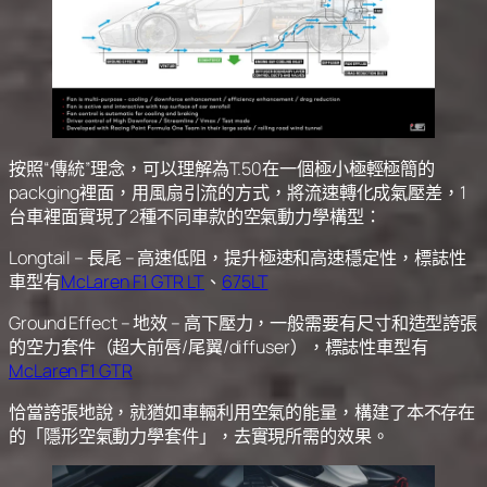
按照“傳統”理念，可以理解為T.50在一個極小極輕極簡的
packging裡面，用風扇引流的方式，將流速轉化成氣壓差，1
台車裡面實現了2種不同車款的空氣動力學構型：
Longtail – 長尾 – 高速低阻，提升極速和高速穩定性，標誌性
車型有
McLaren F1 GTR LT
、
675LT
Ground Effect – 地效 – 高下壓力，一般需要有尺寸和造型誇張
的空力套件（超大前唇/尾翼/diffuser），標誌性車型有
McLaren F1 GTR
恰當誇張地說，就猶如車輛利用空氣的能量，構建了本不存在
的「隱形空氣動力學套件」，去實現所需的效果。