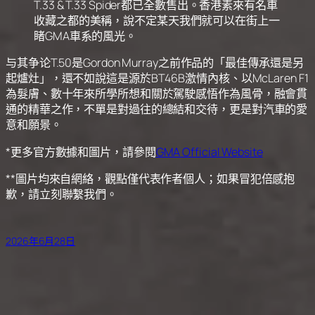
T.33 & T.33 Spider都已全數售出。香港素來有名車
收藏之都的美稱，說不定某天我們就可以在街上一
睹GMA車系的風光。
与其争论T.50是Gordon Murray之前作品的「最佳傳承還是另
起爐灶」，還不如說這是源於BT46B激情內核、以McLaren F1
為髮膚、數十年來所學所想和關於駕駛感悟作為風骨，融會貫
通的精華之作，不單是對過往的總結和交待，更是對汽車的愛
意和願景。
*更多官方數據和圖片，請參閱
GMA Official Website
**圖片均來自網絡，觀點僅代表作者個人；如果冒犯倍感抱
歉，請立刻聯繫我們。
2026年6月28日