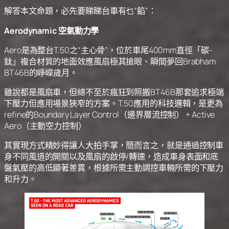
解答本文命題，必先要睇睇台車有乜“餡”：
Aerodynamic 空氣動力學
Aero是為整台T.50之“主心骨”，位於車尾400mm直徑「碳-
鈦」複合材質的地面效應風扇極其搶眼、瞬間夢回Brabham
BT46B的崢嶸歲月。
雖說都是風扇車，但總不至於瘋狂到照搬BT46B那套追求極端
下壓力但應用場景狹窄的方案。T.50應用的科技邏輯，是更為
refine的Boundary Layer Control（邊界層流控制） + Active
Aero（主動空力控制）
其實現方式精妙得讓人大拍手掌，簡而言之，就是通過控制車
身不同風道的開關以及風扇的啟停/轉速，造成車身表面和底
盤氣壓的高低顯著差異，根據所需主動調控車輛所需的下壓力
和升力。