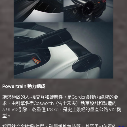
Powertrain 動力總成
講求極致的人-機交互和響應性，是Gordon對動力總成的要
求，由引擎名宿Cosworth（告士禾夫）執筆設計和製造的
3.9L V12引擎，乾重僅 178 kg，是史上最輕的量產公路 V12 機
型。
採用鈦合金連桿/氣門、碳纖維進氣歧管，甚至用P1位置的
ISG