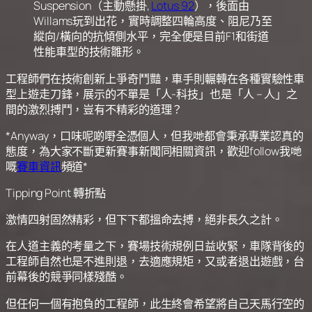
Suspension（主動懸掛,
Lotus 92
），後面由
Willams玩到出花，實時調整四輪高度、阻尼乃至
縱向/橫向的抗傾側水平，完全便是目前F1和街道
性能車型的技術雛形。
工程師們在技術創新上爭奇鬥豔，車手則輾轉在各種實驗性車
型上遊走刀鋒，展示的不單是「人-科技」也是「人 – 人」之
間的激烈搏鬥，豈有不精彩的道理？
*Anyway，口味呢啲嘢全憑個人，但我哋都會秉承專業認真的
態度，為大家不斷更新賽事新聞同相關資訊，歡迎follow我哋
嘅
賽車資訊
頻道*
Tipping Point 轉折點
激情四射固然精彩，但下下都搵命去搏，絕非長久之計。
在人道主義的考量之下，賽場技術規例日益收緊，車隊背後的
工程師自然也是不進則退，去適應規矩，又或者退出遊戲，台
前幕後的競爭同樣殘酷。
但任何一個有抱負的工程師，此生終會希望將自己天馬行空的