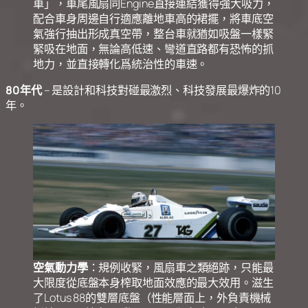
車」，車尾風扇同Engine直接連結獲得強大吸力，
配合車身周邊自行適應離地車高的裙擺，將車底空
氣強行抽出形成真空帶，整台車就猶如吸盤一樣緊
緊吸在地面，無論高低速、彎道直路都有恐怖的抓
地力，並直接轉化爲統治性的車速。
80年代
– 是設計和科技對碰最激烈、科技發展最爆炸的10
年。
空氣動力學
：規例收緊，風扇車之類絕跡，只能最
大限度從底盤本身榨取地面效應的最大效用。滋生
了Lotus 88的雙層底盤（性能層面上，外負責機械