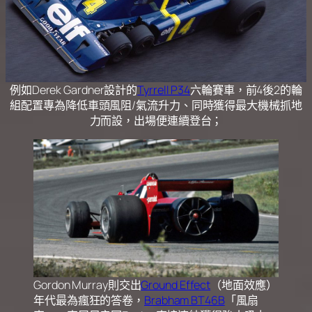
例如Derek Gardner設計的
Tyrrell P34
六輪賽車，前4後2的輪
組配置專為降低車頭風阻/氣流升力、同時獲得最大機械抓地
力而設，出場便連續登台；
Gordon Murray則交出
Ground Effect
（地面效應）
年代最為瘋狂的答卷，
Brabham BT46B
「風扇