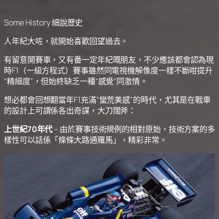
Some History 細說歷史
人年紀大咗，就開始喜歡回望過去。
有留意開賽車，又有番一定年紀嘅朋友，不少應該都會認為現
時F1（一級方程式）賽事雖然同電視機解像度一樣不斷咁提升
“精細度”，但始終缺乏一種“感覺”同激情。
想必都會回想翻當年F1充滿“蠻荒美感”的時代，尤其是在戰車
的設計上可謂係各出奇謀，大刀闊斧：
上世紀70年代
– 由於賽事技術規例的相對原始，技術方案的多
樣性可以話係「條條大路通羅馬」，精彩非常。