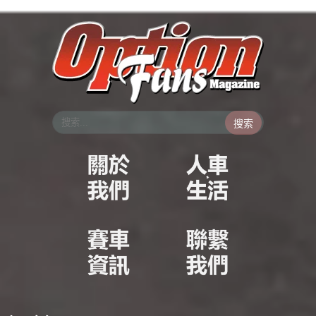
跳
至
主
要
內
容
搜索