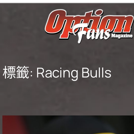
跳
至
主
要
內
容
標籤:
Racing Bulls