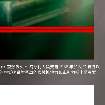
oort重燃戰火。 匈牙利大獎賽自 1986 年加入 F1 賽歷以
連續的中低速彎對賽車的機械抓地力和牽引力提出極高要