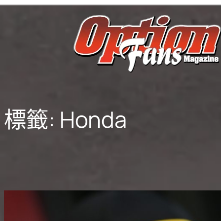
跳
至
主
要
內
容
標籤:
Honda