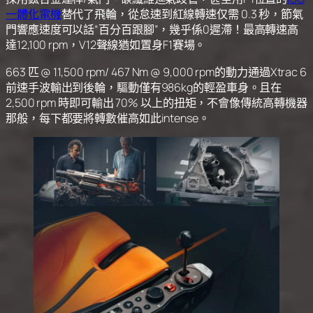
一體化電機
替代了飛輪，從怠速到紅線轉速仅需 0.3 秒，節氣
門響應速度可以話“百分百跟腳”，幾乎係0遲滯！最高轉速高
達12,100 rpm，V12聲線猶如置身F1賽場。
663 匹 @ 11,500 rpm/ 467 Nm @ 9,000 rpm的動力通過Xtrac 6
前速手波輸出到後輪，驅動僅有986kg的輕盈車身。且在
2,500 rpm 時即可輸出 70% 以上的扭矩，不會像傳統高轉機器
那般，每下都要將轉數催高如此intense。