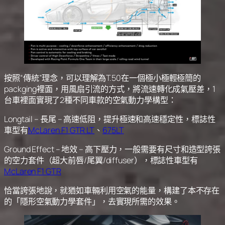
按照“傳統”理念，可以理解為T.50在一個極小極輕極簡的
packging裡面，用風扇引流的方式，將流速轉化成氣壓差，1
台車裡面實現了2種不同車款的空氣動力學構型：
Longtail – 長尾 – 高速低阻，提升極速和高速穩定性，標誌性
車型有
McLaren F1 GTR LT
、
675LT
Ground Effect – 地效 – 高下壓力，一般需要有尺寸和造型誇張
的空力套件（超大前唇/尾翼/diffuser），標誌性車型有
McLaren F1 GTR
恰當誇張地說，就猶如車輛利用空氣的能量，構建了本不存在
的「隱形空氣動力學套件」，去實現所需的效果。