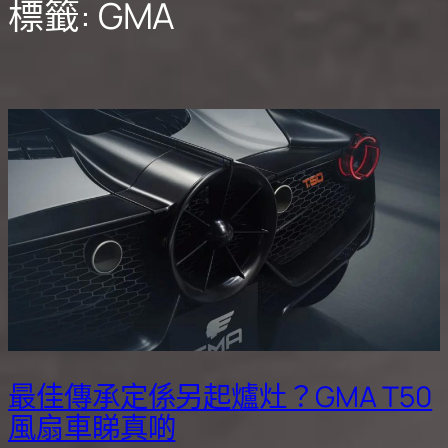
標籤:
GMA
最佳傳承定係另起爐灶？GMA T50
風扇車睇真啲