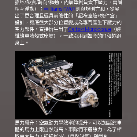
抓地/吸震/轉向/驅動，內層單獨負責下壓力，兩層
相互浮動）；
Williams FW07
則與規則言和，發展
出了更合理且極具前瞻性的「超窄座艙+機件倉」
設計，讓底盤大部分位置變成為專門產生下壓力的
空力部件，直接衍生出了
Carbon Monocoque
（碳
纖維單體殼式座艙），一致沿用到如今的F1和超跑
身上。
馬力飆升：空氣動力學效率的提升，可以加諸於車
體的馬力上限自然越高。車隊們不遺餘力，為了榨
取更大馬力，紛紛從NA（自然吸氣）轉營到