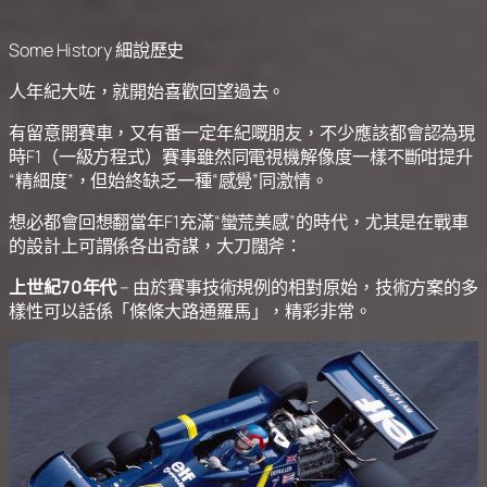
Some History 細說歷史
人年紀大咗，就開始喜歡回望過去。
有留意開賽車，又有番一定年紀嘅朋友，不少應該都會認為現
時F1（一級方程式）賽事雖然同電視機解像度一樣不斷咁提升
“精細度”，但始終缺乏一種“感覺”同激情。
想必都會回想翻當年F1充滿“蠻荒美感”的時代，尤其是在戰車
的設計上可謂係各出奇謀，大刀闊斧：
上世紀70年代
– 由於賽事技術規例的相對原始，技術方案的多
樣性可以話係「條條大路通羅馬」，精彩非常。