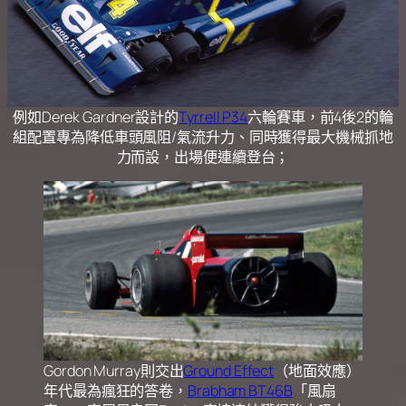
例如Derek Gardner設計的
Tyrrell P34
六輪賽車，前4後2的輪
組配置專為降低車頭風阻/氣流升力、同時獲得最大機械抓地
力而設，出場便連續登台；
Gordon Murray則交出
Ground Effect
（地面效應）
年代最為瘋狂的答卷，
Brabham BT46B
「風扇