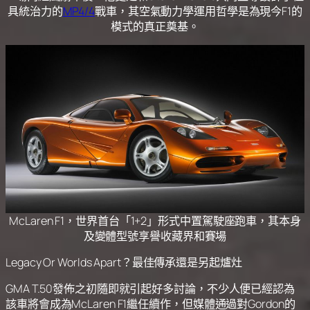
具統治力的
MP4/4
戰車，其空氣動力學運用哲學是為現今F1的
模式的真正奠基。
McLaren F1，世界首台「1+2」形式中置駕駛座跑車，其本身
及變體型號享譽收藏界和賽場
Legacy Or Worlds Apart？最佳傳承還是另起爐灶
GMA T.50發佈之初隨即就引起好多討論，不少人便已經認為
該車將會成為McLaren F1繼任續作，但媒體通過對Gordon的