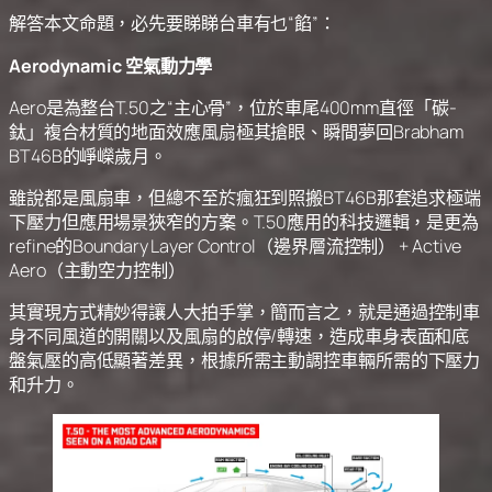
解答本文命題，必先要睇睇台車有乜“餡”：
Aerodynamic 空氣動力學
Aero是為整台T.50之“主心骨”，位於車尾400mm直徑「碳-
鈦」複合材質的地面效應風扇極其搶眼、瞬間夢回Brabham
BT46B的崢嶸歲月。
雖說都是風扇車，但總不至於瘋狂到照搬BT46B那套追求極端
下壓力但應用場景狹窄的方案。T.50應用的科技邏輯，是更為
refine的Boundary Layer Control（邊界層流控制） + Active
Aero（主動空力控制）
其實現方式精妙得讓人大拍手掌，簡而言之，就是通過控制車
身不同風道的開關以及風扇的啟停/轉速，造成車身表面和底
盤氣壓的高低顯著差異，根據所需主動調控車輛所需的下壓力
和升力。