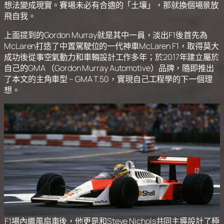
想法變成現實。賽場未必有合適的「土壤」，那就換個場景放
飛自我。
上面提到的Gordon Murray就是其中一員，淡出F1後首先為
McLaren打造了中置駕駛位的一代神車McLaren F1，取得莫大
成功後從事空氣動力和車輛設計工作多年；於2017年建立屬於
自己的GMA （Gordon Murray Automotive）品牌，隨即推出
了本文的主角車型 – GMA T.50，實現自己工程學的下一個理
想。
F1場內繼風扇車後，他更是和Steve Nichols共同主導設計了極