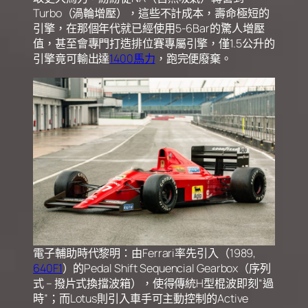
Turbo（渦輪增壓），這些不計成本，壽命極短的
引擎，在那個年代就已經使用5-6Bar的驚人增壓
值，甚至會專門打造排位賽專屬引擎，僅1.5公升的
引擎竟可輸出達
1400馬力
，跑完便廢棄。
電子輔助時代黎明：由Ferrari率先引入（1989,
640F1
）的Pedal Shift Sequencial Gearbox（序列
式 – 撥片式換擋波箱），使得傳統H型棍波即刻“過
時”；而Lotus則引入車手可主動控制的Active