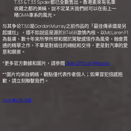
T.33 & T.33 Spider都已全數售出。香港素來有名車
收藏之都的美稱，說不定某天我們就可以在街上一
睹GMA車系的風光。
与其争论T.50是Gordon Murray之前作品的「最佳傳承還是另
起爐灶」，還不如說這是源於BT46B激情內核、以McLaren F1
為髮膚、數十年來所學所想和關於駕駛感悟作為風骨，融會貫
通的精華之作，不單是對過往的總結和交待，更是對汽車的愛
意和願景。
*更多官方數據和圖片，請參閱
GMA Official Website
**圖片均來自網絡，觀點僅代表作者個人；如果冒犯倍感抱
歉，請立刻聯繫我們。
2026年6月28日