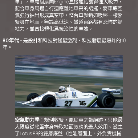
車」，車尾風扇同Engine直接連結獲得強大吸力，
配合車身周邊自行適應離地車高的裙擺，將車底空
氣強行抽出形成真空帶，整台車就猶如吸盤一樣緊
緊吸在地面，無論高低速、彎道直路都有恐怖的抓
地力，並直接轉化爲統治性的車速。
80年代
– 是設計和科技對碰最激烈、科技發展最爆炸的10
年。
空氣動力學
：規例收緊，風扇車之類絕跡，只能最
大限度從底盤本身榨取地面效應的最大效用。滋生
了Lotus 88的雙層底盤（性能層面上，外負責機械