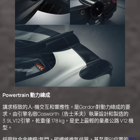
Powertrain 動力總成
講求極致的人-機交互和響應性，是Gordon對動力總成的要
求，由引擎名宿Cosworth（告士禾夫）執筆設計和製造的
3.9L V12引擎，乾重僅 178 kg，是史上最輕的量產公路 V12 機
型。
採用鈦合金連桿/氣門、碳纖維進氣歧管，甚至用P1位置的
ISG