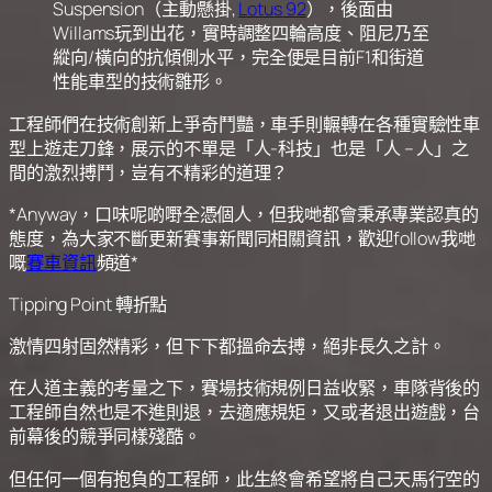
Suspension（主動懸掛,
Lotus 92
），後面由
Willams玩到出花，實時調整四輪高度、阻尼乃至
縱向/橫向的抗傾側水平，完全便是目前F1和街道
性能車型的技術雛形。
工程師們在技術創新上爭奇鬥豔，車手則輾轉在各種實驗性車
型上遊走刀鋒，展示的不單是「人-科技」也是「人 – 人」之
間的激烈搏鬥，豈有不精彩的道理？
*Anyway，口味呢啲嘢全憑個人，但我哋都會秉承專業認真的
態度，為大家不斷更新賽事新聞同相關資訊，歡迎follow我哋
嘅
賽車資訊
頻道*
Tipping Point 轉折點
激情四射固然精彩，但下下都搵命去搏，絕非長久之計。
在人道主義的考量之下，賽場技術規例日益收緊，車隊背後的
工程師自然也是不進則退，去適應規矩，又或者退出遊戲，台
前幕後的競爭同樣殘酷。
但任何一個有抱負的工程師，此生終會希望將自己天馬行空的