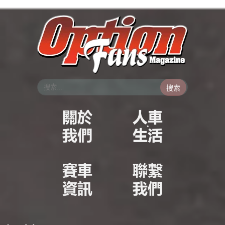
跳
至
主
要
內
容
搜索