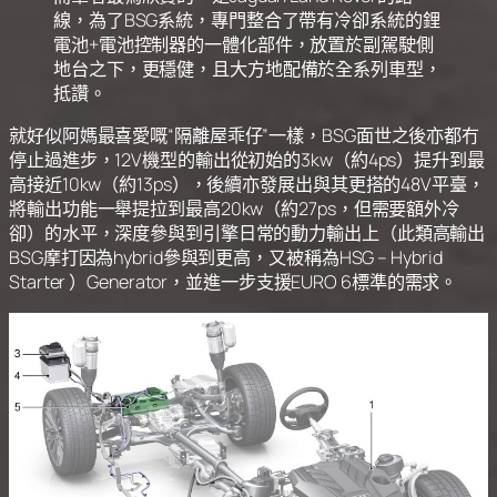
線，為了BSG系統，專門整合了帶有冷卻系統的鋰
電池+電池控制器的一體化部件，放置於副駕駛側
地台之下，更穩健，且大方地配備於全系列車型，
抵讚。
就好似阿媽最喜愛嘅“隔離屋乖仔”一樣，BSG面世之後亦都冇
停止過進步，12V機型的輸出從初始的3kw（約4ps）提升到最
高接近10kw（約13ps），後續亦發展出與其更搭的48V平臺，
將輸出功能一舉提拉到最高20kw（約27ps，但需要額外冷
卻）的水平，深度參與到引擎日常的動力輸出上（此類高輸出
BSG摩打因為hybrid參與到更高，又被稱為HSG – Hybrid
Starter ）Generator，並進一步支援EURO 6標準的需求。