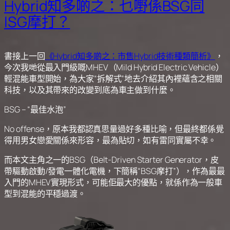
Hybrid知多啲之：乜嘢係BSG同
ISG摩打？
書接上一回
《Hybrid知多啲之：市售Hybrid技術種類簡析》
，
今次我哋從最入門級嘅MHEV（Mild Hybrid Electric Vehicle）
輕混能車型開始，為大家“拆解式”地去介紹其內裡蘊含之相關
科技，以及其帶來的改變到底為車主做到什麼。
BSG – “最佳水泡”
No offense，原本我都認真思量過好多種比喻，但最終都係覺
得用男女戀愛關係來形容，最為貼切，如有雷同實屬不幸。
而本文主角之一的BSG（Belt-Driven Starter Generator，皮
帶驅動啟動/發電一體化電機，下簡稱“BSG摩打”），作為最最
入門的MHEV實現形式，可能佢最大的優點，就係作為一般車
型到混能的平穩過渡。