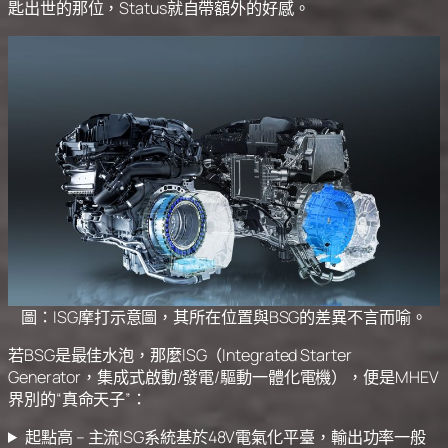
匙出世的那位，Status就自帶額外的好感。
圖：ISG摩打示意圖，其所在位置與BSG的差異不言而喻。
若BSG是最佳水泡，那麼ISG（Integrated Starter
Generator，集成式啟動/發電/驅動一體化電機），便是MHEV
界別的“真命天子”：
起點高 – 主流ISG系統基於48V電氣化平臺，輸出功率一般