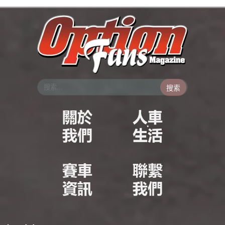
跳
至
主
要
內
容
搜索