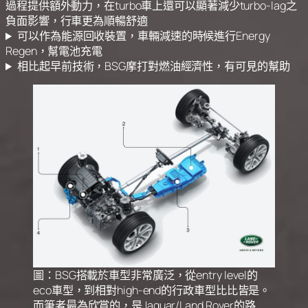
過程提供額外動力，在turbo車上還可以顯著減少turbo-lag之
負面影響，行車更為順暢舒適
可以作為能源回收裝置，車輛減速的時候進行Energy
Regen，幫電池充電
相比起早前技術，BSG摩打對燃油經濟性，有可見的幫助
圖：BSG搭載於車型非常廣泛，從entry level的
eco車型，到相對high-end的行政車型比比皆是。
而筆者最為欣賞的，是Jaguar/Land Rover的路