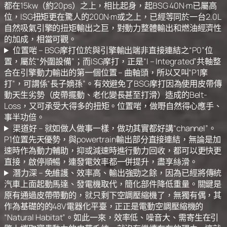
都在15kw（約20ps）之上，相比起身，起BSG 40N·m已屬高
位，ISG扭矩更在驚人的200N·m或之上，已經等同於一台2.0L
自然吸氣引擎的扭矩輸出之巨，對動力整體輸出和燃油經濟性
的加成，相當可觀。
位置啱 – BSG摩打位於與引擎輸出端非直接連結之“P0”位
置，屬於“外圍設備”；而ISG摩打，正是“I – Integrated”共軸整
合在引擎動力輸出的第一個位置 – 曲軸頭，所以又叫“P1摩
打”，可謂係“長子嫡孫”。有效避免了BSG摩打因為使用皮帶傳
動天生劣勢（皮帶擺動、老化變長甚至打滑）造成的Belt-
Loss，又可承受大得多的扭矩。位置啱，做嘢自然得心應手、
事半功倍。
渠道好 – 就如做人做事一樣，做功其實都好講“channel”。
P1位置先天優勢，與powertrain輸出部分直接連結，無論是加
速時作為動力輔助，抑或減速時進行動力回收，都可以更快更
直接，啟停順暢，連發電效率都一併提升，盡享絲滑。
潛力深 – 免維護、效率高、輸出強勁之餘，因為已經將傳統
汽車上面起動馬達、發電機取代，簡化部件降低重量。關鍵是
原有通過皮帶帶動的，就只剩下空調壓縮機了，無獨有偶，其
作為基礎的的48V電器化平臺，正正是電動空調壓縮機的
“Natural Habitat”。如此一來，效率低、噪音大、需寄生在引