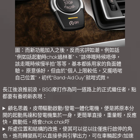
圖：而新功能加入之後，反而劣評如潮。例如話
“例如話起動時chok過林峯”、“該停嘅時候唔停，
該走嘅時候慢半拍”等等，基本都係用家的負面體
驗。 原意係好，但由於“個人上限較低，又擺唔啱
自己位置”，初代“Band-Aid Guy”就咁式微。
長江後浪推前浪，BSG摩打作為同一道路上的正式繼任者，點
都要有番啲新表現：
顧名思義，皮帶驅動啟動/發電一體化電機，便是將原本分
開的起動馬達和發電機集於一身，更簡單直接，重量輕，反應
快，震動低，唔會chok chok吓
所處位置和結構的改進，使其可以從以往僅進行啟停的角
色，進而轉變爲可以直接參與引擎出力，可在車輛起步/加速