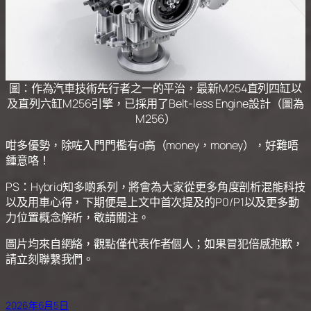
圖：作為汽車技術先行者之一的平治，最新M254直列四缸以
及直列六缸M256引擎，已採用了Belt-less Engine設計（圖為
M256）
咁多優勢，除咗入門門檻有d高（money，money），好難唔
鍾意咯！
PS：Hybrid知多啲系列，將會為大家從更多角度剖析混能科技
以及用車心得，下期便是上文中首次提及的P0/P1以及更多動
力位置概念解析，敬請關注。
圖片均來自網絡，觀點僅代表作者個人；如果冒犯倍感抱歉，
請立刻聯繫我們。
2026年6月5日