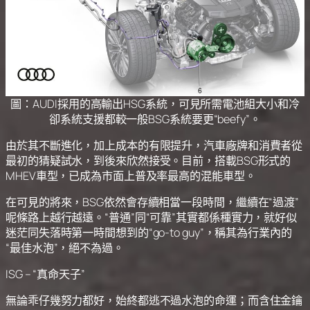
圖：AUDI採用的高輸出HSG系統，可見所需電池組大小和冷
卻系統支援都較一般BSG系統要更“beefy”。
由於其不斷進化，加上成本的有限提升，汽車廠牌和消費者從
最初的猜疑試水，到後來欣然接受。目前，搭載BSG形式的
MHEV車型，已成為市面上普及率最高的混能車型。
在可見的將來，BSG依然會存續相當一段時間，繼續在“過渡”
呢條路上越行越遠。“普通”同“可靠”其實都係種實力，就好似
迷茫同失落時第一時間想到的“go-to guy”，稱其為行業內的
“最佳水泡”，絕不為過。
ISG – “真命天子”
無論乖仔幾努力都好，始終都逃不過水泡的命運；而含住金鑰