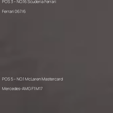
POS 3 – NO.16 Scuderia Ferrari
Ferrari 067/6
POS 5 – NO.1 McLaren Mastercard
Mercedes-AMG F1 M17