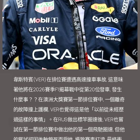
韋斯特賓(VER)在排位賽遭遇高速撞車事故, 這意味
著他將在2026賽季F1揭幕戰中從第20位發車, 發生
什麼事？？在澳洲大獎賽第一節排位賽中, 一個離奇
的故障撞上護欄, VER也覺得這是他「以前從未經歷
過這樣的事情」。在RUS做出標竿圈速後, VER也嘗
試在第一節排位賽中做出他的第一個飛馳圈速, 但他
的嘗試卻因後軸鎖死而受挫, 導致賽車打滑, 最終衝