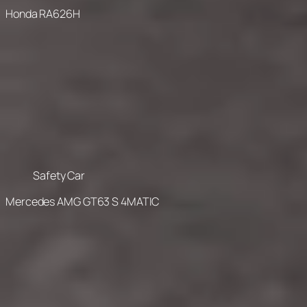
Honda RA626H
Safety Car
Mercedes AMG GT63 S 4MATIC