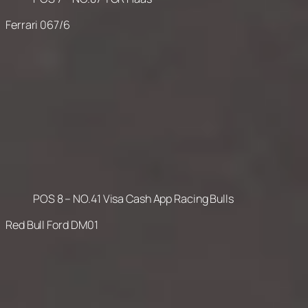
Ferrari 067/6
POS 8 – NO.41 Visa Cash App Racing Bulls
Red Bull Ford DM01