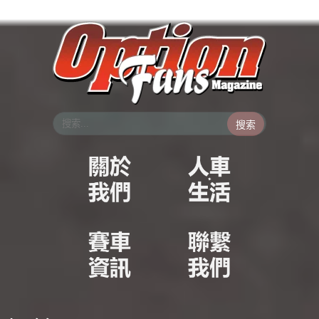
跳
至
主
要
內
容
搜索