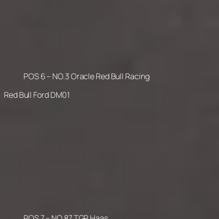
POS 6 – NO.3 Oracle Red Bull Racing
Red Bull Ford DM01
POS 7 – NO.87 TGR Haas