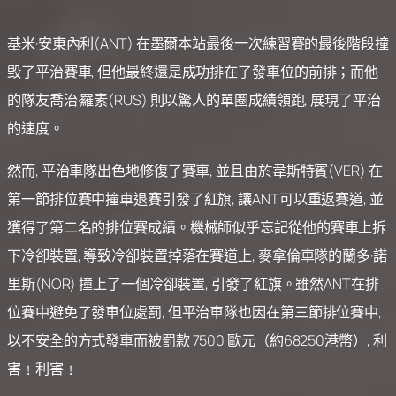
基米·安東內利(ANT) 在墨爾本站最後一次練習賽的最後階段撞
毀了平治賽車, 但他最終還是成功排在了發車位的前排；而他
的隊友喬治·羅素(RUS) 則以驚人的單圈成績領跑, 展現了平治
的速度。
然而, 平治車隊出色地修復了賽車, 並且由於韋斯特賓(VER) 在
第一節排位賽中撞車退賽引發了紅旗, 讓ANT可以重返賽道, 並
獲得了第二名的排位賽成績。機械師似乎忘記從他的賽車上拆
下冷卻裝置, 導致冷卻裝置掉落在賽道上, 麥拿倫車隊的蘭多·諾
里斯(NOR) 撞上了一個冷卻裝置, 引發了紅旗。雖然ANT在排
位賽中避免了發車位處罰, 但平治車隊也因在第三節排位賽中,
以不安全的方式發車而被罰款 7500 歐元（約68250港幣）, 利
害﹗利害﹗