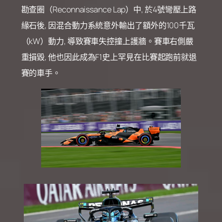
勘查圈（Reconnaissance Lap）中, 於4號彎壓上路
緣石後, 因混合動力系統意外輸出了額外的100千瓦
（kW）動力, 導致賽車失控撞上護牆。賽車右側嚴
重損毀, 他也因此成為F1史上罕見在比賽起跑前就退
賽的車手。