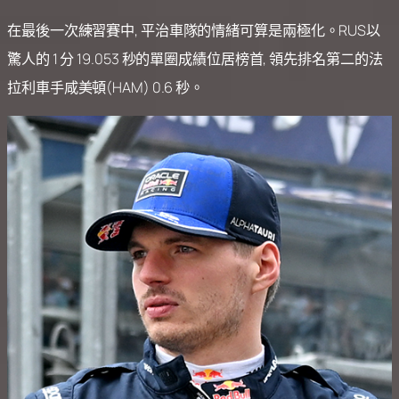
在最後一次練習賽中, 平治車隊的情緒可算是兩極化。RUS以
驚人的 1 分 19.053 秒的單圈成績位居榜首, 領先排名第二的法
拉利車手咸美頓(HAM) 0.6 秒。