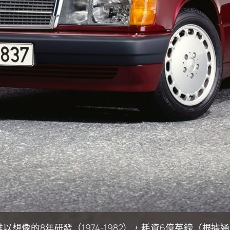
以想像的8年研發（1974-1982），耗資6億英鎊（根據通