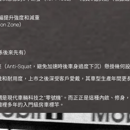
幅提升強度和減重
n Zone）
都係後來先有）
防後座（Anti-Squat，避免加速時後車身過度下沉）懸掛
耐用度，上市之後深受客戶愛戴，其車型生產年間更長達11年
是現代車輛科技之“零號機”。而正正是這種內斂、修身，
壇裡多年的入門級房車標竿。