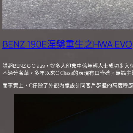
BENZ 190E涅槃重生之HWA EVO
講起BENZ C Class，好多人印象中係年輕人士
不過分奢華。多年以來C Class的表現有口皆碑，無
而事實上，C仔除了外觀內籠設計同客戶群體的高度呼應