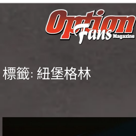
跳
至
主
要
內
容
標籤:
紐堡格林