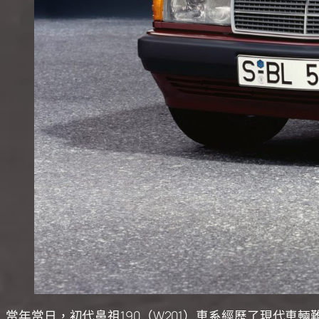
當年當日，初代鼻祖190（W201）車系經歷了現代車輛難