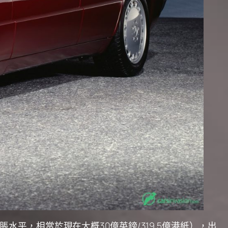
脹水平，相當於現在大概30億英鎊/319.5億港紙），出