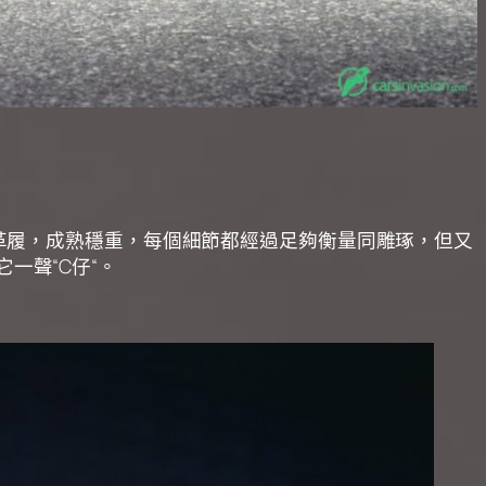
西裝革履，成熟穩重，每個細節都經過足夠衡量同雕琢，但又
一聲“C仔“。