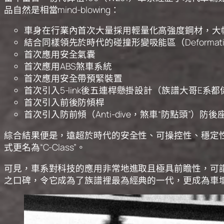
品自然是相當mind-blowing：
車身在行業內首次大量採用輕量化高強度鋼材，大
結合同樣領先於時代的碰撞形變吸能區（Deformatio
首次應用安全氣囊
首次應用ABS煞車系統
首次應用安全帶預緊裝置
首次引入5-link後五連桿懸掛設計（族譜大哥E系
首次引入前後防傾桿
首次引入防前傾（Anti-dive，煞車“防點頭”）
綜合結果便是，遠超於時代的安全性、可操控性、穩定性和
式更名為“C-Class”。
可見，車系對科技的應用非常地進取且極具前瞻性，可謂
之口碑，令它成為了族譜裡最為經典的一代，更成為車