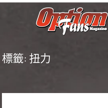
跳
至
主
要
內
容
標籤:
扭力