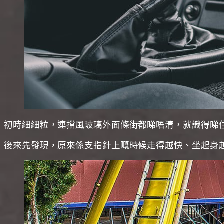
初時細細粒，連擋風玻璃外面條街都睇唔清，就識得睇住
後來先發現，原來係支指針上嘅時候走得越快、坐起身越