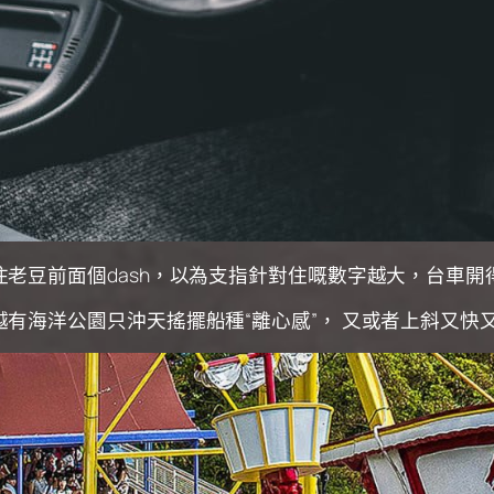
老豆前面個dash，以為支指針對住嘅數字越大，台車開
有海洋公園只沖天搖擺船種“離心感”， 又或者上斜又快又