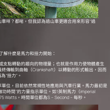
過山車咩？都啱，但我認為過山車更適合用來形容“過
，要從了解什麼是馬力和扭力開始：
繞着轉動軸或支點轉動的趨向的物理量；也就是作用力使物體產生
傳輸到曲軸（Crankshaft）以轉動的形式輸出，因而
稱為“扭力”。
個古老的功率單位，目前依然常規性地應用與汽車行業。馬力最初是
時間”的力量指示單位。如1英制馬力（imperial
5.49875 Watts，時間單位都為S – Second – 每秒。