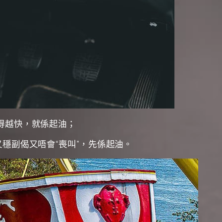
得越快，就係起油；
穩副偈又唔會“喪叫”，先係起油。