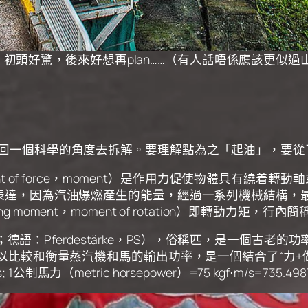
，初頭好驚，後來好想再plan……（有人話唔係應該更似
正傳，我們將問題用回一個科學的角度去拆解。要理解點為之「起油」
ent of force，moment）是作用力促使物體具有
地表達，因為汽油爆燃產生的能量，經過一系列機械結構，最終
oment，moment of rotation）即轉動力矩，行內簡
，hp；德語：Pferdestärke，PS），俗稱匹，是一
用以比較和衡量蒸汽機和馬的輸出功率，是一個結合了“力+做功
Watts; 1公制馬力（metric horsepower）=75 kgf⋅m/s=73