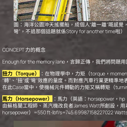
圖：海洋公園沖天搖擺船，成個人“離一離”嘅感覺
彎”，不過那個話題就係Story for another time啦）
CONCEPT 力的概念
Enough for the memory lane，言歸
扭力（Torque）
：在物理學中，力矩（torque，mom
“轉”、“扭”或“彎”效應的量度。而對應汽車行業更精準
在此Case當中，使機械元件轉動的力矩又稱轉矩（turning m
馬力（Horsepower）
：馬力（英語：horsepower
由蘇格蘭工程師、蒸汽機改良者James Watt所創設，
horsepower）=550 ft⋅lbf/s=745.69987158227022 