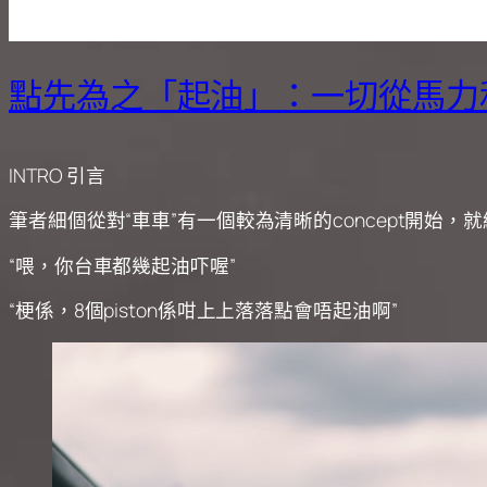
點先為之「起油」：一切從馬力
INTRO 引言
筆者細個從對“車車”有一個較為清晰的concept開始
“喂，你台車都幾起油吓喔”
“梗係，8個piston係咁上上落落點會唔起油啊”