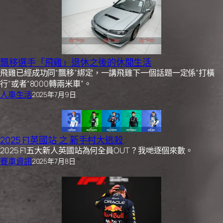
飄移選手「飛雞」退休之後的休閒生活
飛雞已經成功同“飄移”綁定，一講飛雞下一個話題一定係“打橫
行”或者“8000轉兩米車”。
人車生活
2025年7月9日
2025 F1英國站 之 新手村大逃殺
2025 F1五大新人英國站為何全員OUT？我哋逐個來數。
賽車資訊
2025年7月8日