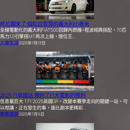
終於翻來了 個粒白雪雪的義大利小香米
全線電動化的義大利FIAT500回歸內燃機+棍波經典搭配，70匹
馬力1.0引擎搭MT再次上線，燈位王…
人車生活
2025年7月13日
2025 F1英國站 預判了F1大電影的預判
信息量巨大！F1 2025英國GP，改變本賽季走向的關鍵一站。可
以咁講，正在發生的事，遠比劇本更精彩…
賽車資訊
2025年7月9日