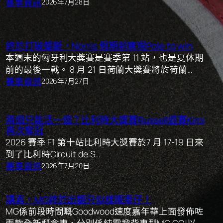
賽車資訊
2026年7月28日
終於打破壟斷，Norris 假期前實現Pole to win
本週末的匈牙利大獎賽是賽季第 11 站，也是夏休期
前的最後一戰。 8 月 21 日荷蘭大獎賽將於荷蘭…
賽車資訊
2026年7月27日
兩個只能活一個？比利時大獎賽Russell退賽Kimi
再次奪冠
2026 賽季 F1 第十站比利時大獎賽於7 月 17-19 日來
到了比利時Circuit de S…
賽車資訊
2026年7月20日
講真，MG終於出翻只似樣嘅車仔！
MG係前段時間嘅Goodwood速度嘉年華上面發佈咗
兩款全新概念車，分別係純電掀背車型MG GO!以…