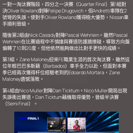
一對一淘汰賽階段，四分之一決賽（Quarter Final）第1組對
決Oliver Rowland對陣Felipe Drugovich，但Andretti車隊在2
號彎的失誤。使對手Oliver Rowland獲得極大優勢，Nissan車
手順利晉級。
隨後第2組由Nick Cassidy對陣Pascal Wehrlein。雖然Pascal
Wehrlein在比賽過程中不慎撞與賽道防護牆擦碰，導致方向盤
偏轉了10到20度，但他依然能夠做出比對手更快的成績。
第3組，Zane Maloney迎來FE職業生涯的首次淘汰賽，雖然這
位年輕巴巴多斯籍（Barbados）車手全力以赴，但面對本賽
季已經兩次獲得杆位經驗老到的Edoardo Mortara，Zane
Maloney遺憾落敗。
第4組由Nico Muller對陣Dan Ticktum。Nico Muller開局出現
失誤衝出賽道，Dan Ticktum藉機取得優勢，晉級半決賽
（Semi Final）。