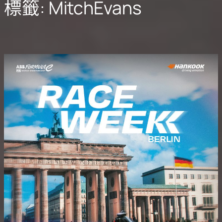
標籤:
MitchEvans