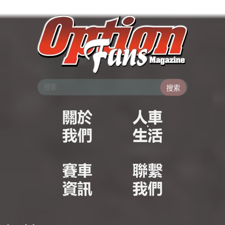
跳
至
主
要
內
容
搜索