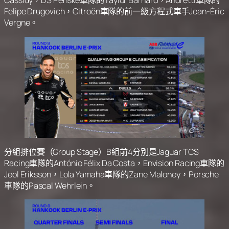
Cassidy，DS Penske車隊的Taylor Barnard，Andretti車隊的
Felipe Drugovich，Citroën車隊的前一級方程式車手Jean-Éric
Vergne。
分組排位賽（Group Stage）B組前4分別是Jaguar TCS
Racing車隊的António Félix Da Costa，Envision Racing車隊的
Jeol Eriksson，Lola Yamaha車隊的Zane Maloney，Porsche
車隊的Pascal Wehrlein。