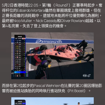
5月2日香港時間22:05，第7輪（ Round7 ）正賽準時起步。奪
得杆位的Edoardo Mortara雖然在單圈速度上傲視群雄，但在
正賽長距離的消耗戰中，遺憾地未能將杆位優勢轉化為勝利，
最終被Nico Muller、Nick Cassidy和Oliver Rowland超越，以
第4名完賽，失去了登上領獎台的機會。
而排在第2位起步的Pascal Wehrlein在比賽的第20圈因爆胎影
響而被迫進站換胎的同時執行進站快充（Pit Boost）。