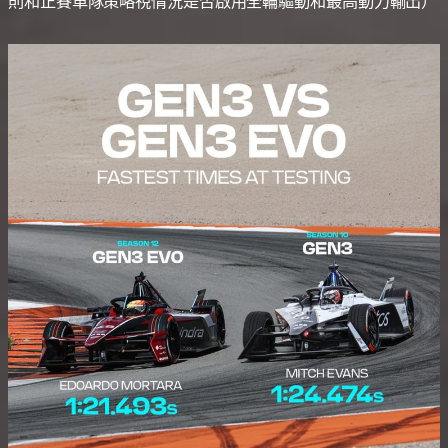
則和正賽車隊策略視情況是否啟用全輪驅動和最高動力輸出）