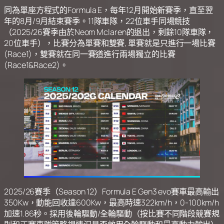
同為單座方程式的Formula E，每年12月開始新賽季，直至翌
年的8月/9月結束賽季。11隊車隊，22位車手同場競技
（2025/26賽季由於Neom Mclaren的退出，剩餘10隊車隊，
20位車手），比賽分為單賽和雙賽, 單賽就是只進行一場比賽
(Race1)，雙賽就在同一賽道進行兩場獨立的比賽
(Race1&Race2)。
2025/26賽季（Season 12）Formula E Gen3 evo賽車最高輸出
350Kw，動能回收達600Kw，最高時速322km/h，0-100km/h
加速1.86秒。採用後輪驅動/全輪驅動（按比賽不同階段競賽規