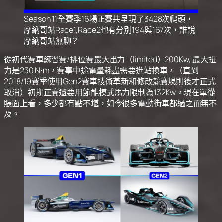
Season 11全賽季16場正賽共呈現了3428次爬頭，
摩納哥站Race1,Race2也有分別194與167次，誰說
摩納哥站無聊？
從初代賽車練習賽/排位賽最大出力（limited）200Kw, 最大扭
力是230 N⋅m，賽事中途電量耗盡需要進站換車，（直到
2018/19賽季使用Gen2賽車技術革新和修改競賽規則後才正式
取消）初期正賽還要用節能模式馬力限制為132Kw。現在單從
賬面上看，多少都有點不堪，如今很多電動街車都過之而無不
及。