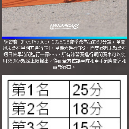
練習賽（Free Pratice）2025/26賽季改為每節30分鐘，單賽
週末會在星期五進行FP1，星期六進行FP2，而雙賽週末就會在
週日較早時間進行一節FP3，所有練習賽進行期間賽車可以使
用350Kw規定上限輸出，從而全方位讓車隊和車手適應賽道和
調教賽車。