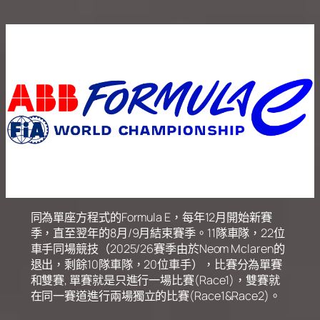
同為單座方程式的Formula E，每年12月開始新賽
季，直至翌年的8月/9月結束賽季。11隊車隊，22位
車手同場競技（2025/26賽季由於Neom Mclaren的
退出，剩餘10隊車隊，20位車手），比賽分為單賽
和雙賽, 單賽就是只進行一場比賽(Race1)，雙賽就
在同一賽道進行兩場獨立的比賽(Race1&Race2)。