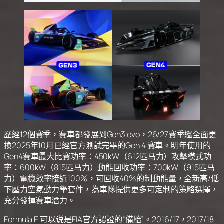
歷經12個賽季，賽車都發展到Gen3 evo，26/27賽季還全面更
換2025年10月已經官方測試完畢的Gen 4 賽車。明年使用的
Gen4賽車最大比賽功率：450kW（612匹马力）攻擊模式功
率：600kW（815匹马力）動能回收功率：700kW（915匹马
力）電機效率接近100%，可回收40%的制動能量，全新高/低
下壓力空氣動力學套件，為車隊提供更多可定制的策略選擇，
充分發揮賽車潛力。
Formula E 可以说是FIA官方認證的“備胎”。2016/17，2017/18