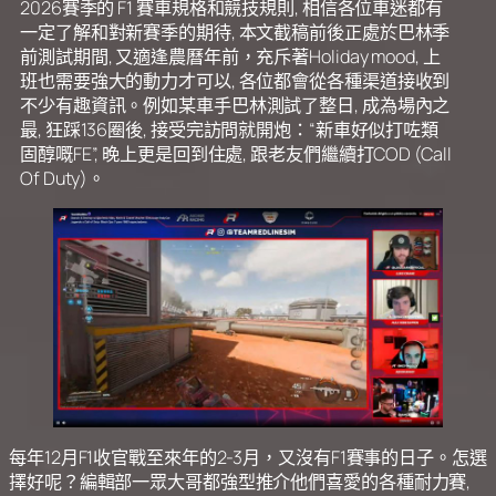
2026賽季的 F1 賽車規格和競技規則, 相信各位車迷都有
一定了解和對新賽季的期待, 本文截稿前後正處於巴林季
前測試期間, 又適逢農曆年前，充斥著Holiday mood, 上
班也需要強大的動力才可以, 各位都會從各種渠道接收到
不少有趣資訊。例如某車手巴林測試了整日, 成為場內之
最, 狂踩136圈後, 接受完訪問就開炮：“新車好似打咗類
固醇嘅FE”, 晚上更是回到住處, 跟老友們繼續打COD (Call
Of Duty)。
每年12月F1收官戰至來年的2-3月，又沒有F1賽事的日子。怎選
擇好呢？編輯部一眾大哥都強型推介他們喜愛的各種耐力賽,