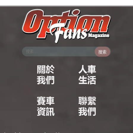
跳
至
主
要
內
容
搜索