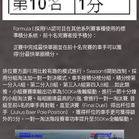
Formula E採用FIA認可且在其他系列賽事種使用的標
準積分系統，前十名完賽者授予積分：
正賽中完成最快單圈並在前十名完賽的車手可以獲
得1分最快單圈積分。
排位賽方面FE用比較有趣的模式進行，Season 8開始改制，採
用分組淘汰加一對一對決模式。車手按積分榜分組，積分榜第
一分入A組，第二分入B組，第三入A組第四入B組……如此類
推，小組賽賽車輸出功率為300Kw後輪驅動，進行一節十分鐘
的小組淘汰賽。每組圈速最高的八強, 會進行一對一淘汰賽, 晉
級至前4名的車手再對戰，直至決賽（Final Duel）得出杆位車
手（Julius Baer Pole Position），獲得杆位的車手更可獲得額
外的3分，一對一淘汰階段賽車功率提升至350Kw全輪驅動。