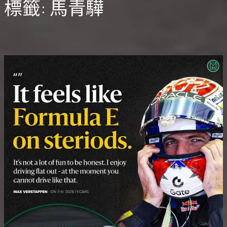
標籤:
馬青驊