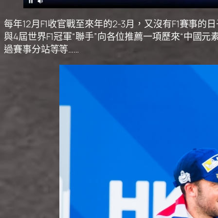
每年12月F1收官戰至來年的2-3月，又沒有F1賽
與4屆世界F1冠軍“聯手”向各位推薦一項歷來“中
過賽事分站等等……