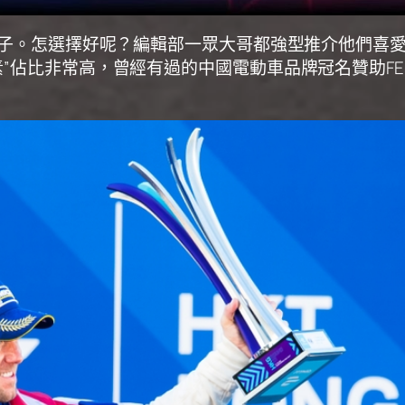
事的日子。怎選擇好呢？編輯部一眾大哥都強型推介他們喜
國元素”佔比非常高，曾經有過的中國電動車品牌冠名贊助