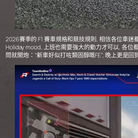
2026賽季的 F1 賽車規格和競技規則, 相信各
Holiday mood, 上班也需要強大的動力才可以
問就開炮：“新車好似打咗類固醇嘅FE”, 晚上更是回到住處,