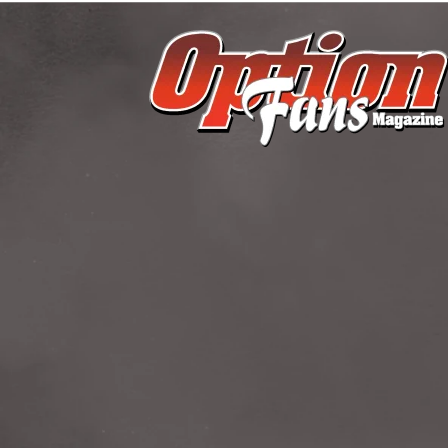
跳
至
主
要
內
容