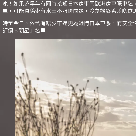
凍！如果系早年有同時接觸日本房車同歐洲房車嘅車迷
車，可能真係少有水土不服嘅問題，冷氣始終系差啲意
時至今日，依舊有唔少車迷更為鍾情日本車系，而安全性系
評價 5 顆星」名單。