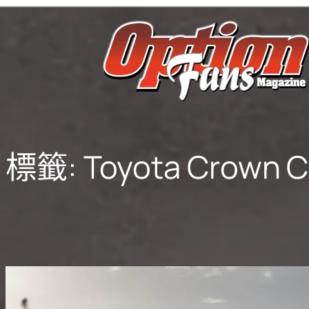
跳
至
主
要
內
容
標籤:
Toyota Crown C