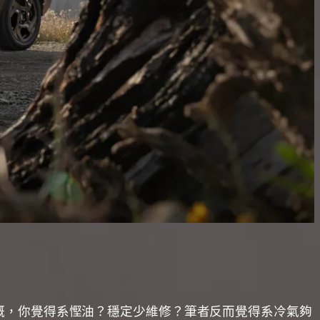
嘅，你覺得系慳油？穩定少維修？筆者反而覺得系冷氣夠