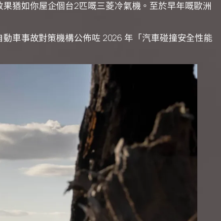
效果猶如你屋企個台2匹嘅三菱冷氣機。至於早年嘅歐洲
車事故對策機構公佈咗 2026 年「汽車碰撞安全性能