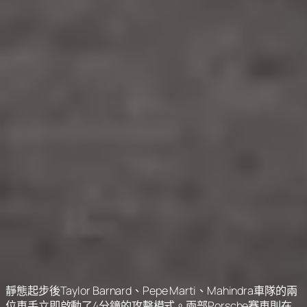
靜態起步後Taylor Barnard、Pepe Marti、Mahindra車隊的兩
位車手立即啟動了4分鐘的攻擊模式。兩部Porsche賽車則在