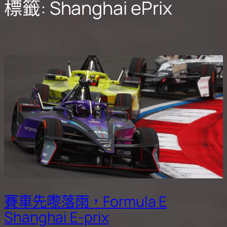
標籤:
Shanghai ePrix
賽車先嚟落雨，Formula E
Shanghai E-prix