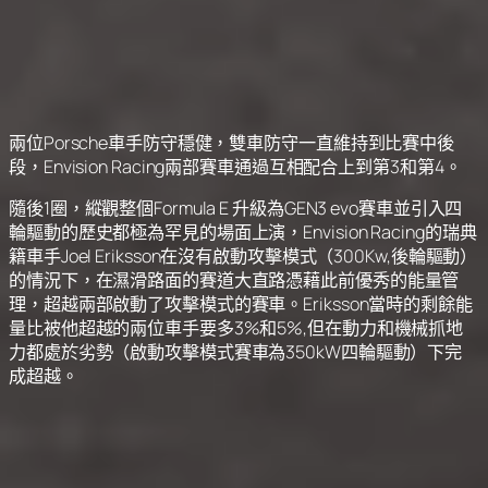
兩位Porsche車手防守穩健，雙車防守一直維持到比賽中後
段，Envision Racing兩部賽車通過互相配合上到第3和第4。
隨後1圈，縱觀整個Formula E 升級為GEN3 evo賽車並引入四
輪驅動的歷史都極為罕見的場面上演，Envision Racing的瑞典
籍車手Joel Eriksson在沒有啟動攻擊模式（300Kw,後輪驅動）
的情況下，在濕滑路面的賽道大直路憑藉此前優秀的能量管
理，超越兩部啟動了攻擊模式的賽車。Eriksson當時的剩餘能
量比被他超越的兩位車手要多3%和5%,但在動力和機械抓地
力都處於劣勢（啟動攻擊模式賽車為350kW四輪驅動）下完
成超越。