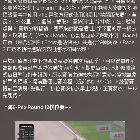
上海國際賽車場全長 5.451 km，俯瞰形似漢字“上”，由德國著
名賽道設計師 Hermann Tilke 設計，曾在 F1 中國大獎賽等多項
頂級賽事中使用。FE 電動方程式使用的是其“精簡版布局”，全
長 3.051 公里、12 個彎，截取 F1 賽道的“上”字中段，在 9 號彎
處與 F1 賽道分道揚鑣，簡單來說就是把“上”字下面的那一橫去
掉。攻擊模式（Attack Mode）啟動區位於2號彎外側，Race 1
正賽（包含強制Pit Boost進站快充）共進行29圈角逐，Race
2 正賽不執行進站快充則進行27圈比賽。
由於正值長江中下游區域民眾俗稱的“梅雨季”，可以簡單理解
為類似廣東沿岸區域俗稱的“龍舟水”。期間每日雨水好似鬧鐘
式每日準時打卡報到，所以賽前主辦機構都特意參考當地氣象
部門的預報，提前整個比賽流程（提前約2-3小時）。練習賽
提前至清晨6點進行，排位賽安排於早上8點，正賽將於中午12
點起跑。
上海E-Prix Round 12排位賽—–