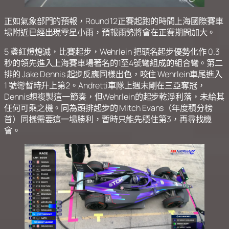
正如氣象部門的預報，Round 12正賽起跑的時間上海國際賽車
場附近已經出現零星小雨，預報雨勢將會在正賽期間加大。
5 盞紅燈熄滅，比賽起步，Wehrlein 把頭名起步優勢化作 0.3
秒的領先進入上海賽車場著名的1至4號彎組成的組合彎。第二
排的 Jake Dennis 起步反應同樣出色，咬住 Wehrlein車尾進入
1 號彎暫時升上第2。Andretti車隊上週末剛在三亞奪冠，
Dennis想複製這一節奏，但Wehrlein的起步乾淨利落，未給其
任何可乘之機。同為頭排起步的 Mitch Evans（年度積分榜
首）同樣需要這一場勝利，暫時只能先穩住第3，再尋找機
會。