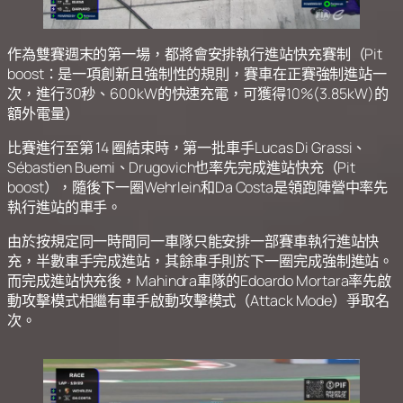
作為雙賽週末的第一場，都將會安排執行進站快充賽制（Pit
boost：是一項創新且強制性的規則，賽車在正賽強制進站一
次，進行30秒、600kW的快速充電，可獲得10%(3.85kW)的
額外電量）
比賽進行至第 14 圈結束時，第一批車手Lucas Di Grassi、
Sébastien Buemi、Drugovich也率先完成進站快充（Pit
boost），隨後下一圈Wehrlein和Da Costa是領跑陣營中率先
執行進站的車手。
由於按規定同一時間同一車隊只能安排一部賽車執行進站快
充，半數車手完成進站，其餘車手則於下一圈完成強制進站。
而完成進站快充後，Mahindra車隊的Edoardo Mortara率先啟
動攻擊模式相繼有車手啟動攻擊模式（Attack Mode）爭取名
次。