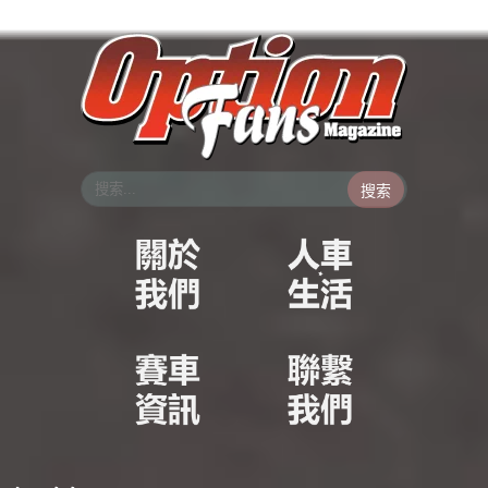
跳
至
主
要
內
容
搜索