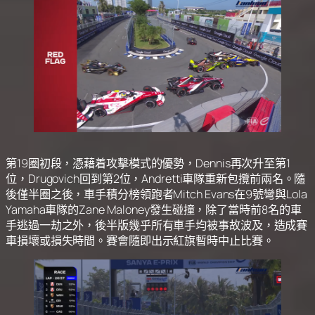
第19圈初段，憑藉着攻擊模式的優勢，Dennis再次升至第1
位，Drugovich回到第2位，Andretti車隊重新包攬前兩名。隨
後僅半圈之後，車手積分榜領跑者Mitch Evans在9號彎與Lola
Yamaha車隊的Zane Maloney發生碰撞，除了當時前8名的車
手逃過一劫之外，後半版幾乎所有車手均被事故波及，造成賽
車損壞或損失時間。賽會隨即出示紅旗暫時中止比賽。