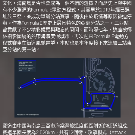
文化，海南島是否也會成為一個不錯的選擇？而歷史上與中國
有不少淵源的Formula E電動方程式，其實早於2019年經已選
址於三亞，並成功舉辦分站賽事，隨後由於疫情等原因被迫停
辦。作為Formula E歷史上最具特色的亞洲分站之一，三亞站
曾貢獻了不少精彩鏡頭與難忘的瞬間。而時隔七年，這座被椰
林樹影圍繞的熱帶海濱度假城市，再次迎來Formula E電動方
程式賽車在街道風馳電掣，本站也是本年度接下來連續三站東
亞分站的第一站。
賽道由中國海南島三亞市海棠灣旅遊度假區附近的街道組成,
賽道單圈長度為2.520km，共有12個彎，攻擊模式（Attack