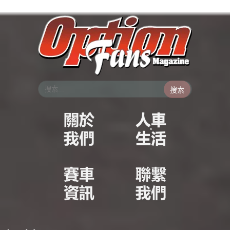
跳
至
主
要
內
容
搜索