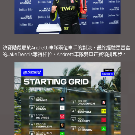
決賽階段屬於Andretti車隊兩位車手的對決，最終經驗更豐富
的Jake Dennis奪得杆位，Andretti車隊雙車正賽頭排起步。