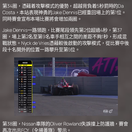
第34圈，憑藉着攻擊模式的優勢，超越背負着5秒罰時的Da
Costa，本站表現神勇的Jake Dennis已經重回場上的第1位。
同時賽會宣布本場比賽將會增加兩圈。
Jake Dennis一路領跑，比賽尾段領先第2位超過4秒，第37
圈，場上第2名至第9名車手相互之間的差距不夠1秒，形成混
戰狀態。Nyck de Vries憑藉較後啟動的攻擊模式，從比賽中後
段十名開外的位置一路攀升至第5位。
第38圈，Nissan車隊的Oliver Rowland失誤撞上防護牆，賽會
再次出示FCY（全場黃旗）警示。