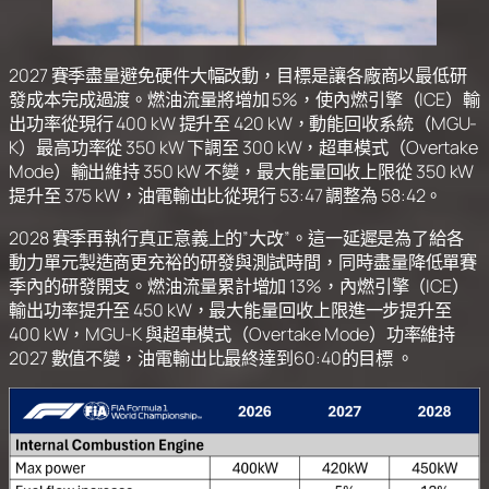
2027 賽季盡量避免硬件大幅改動，目標是讓各廠商以最低研
發成本完成過渡。燃油流量將增加 5%，使內燃引擎（ICE）輸
出功率從現行 400 kW 提升至 420 kW，動能回收系統（MGU-
K）最高功率從 350 kW 下調至 300 kW，超車模式（Overtake
Mode）輸出維持 350 kW 不變，最大能量回收上限從 350 kW
提升至 375 kW，油電輸出比從現行 53:47 調整為 58:42。
2028 賽季再執行真正意義上的”大改”。這一延遲是為了給各
動力單元製造商更充裕的研發與測試時間，同時盡量降低單賽
季內的研發開支。燃油流量累計增加 13%，內燃引擎（ICE）
輸出功率提升至 450 kW，最大能量回收上限進一步提升至
400 kW，MGU-K 與超車模式（Overtake Mode）功率維持
2027 數值不變，油電輸出比最終達到60:40的目標 。