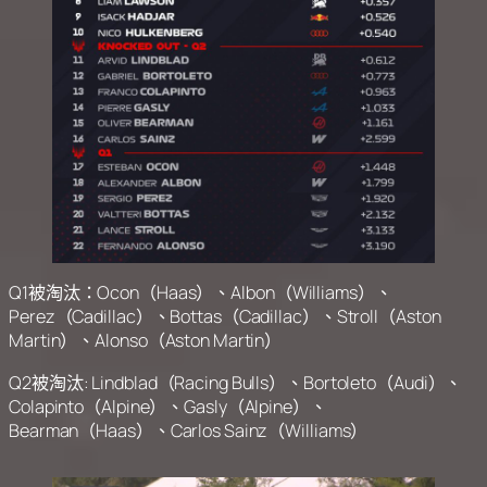
Q1被淘汰：Ocon（Haas）、Albon（Williams）、
Perez（Cadillac）、Bottas（Cadillac）、Stroll（Aston
Martin）、Alonso（Aston Martin）
Q2被淘汰: Lindblad（Racing Bulls）、Bortoleto（Audi）、
Colapinto（Alpine）、Gasly（Alpine）、
Bearman（Haas）、Carlos Sainz（Williams）