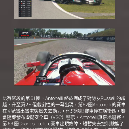
比賽尾段的第 61 圈，Antonelli 終於完成了對隊友Russell 的超
越，升至第2。但戲劇性的一幕出現，第62圈Antonelli 的賽車
在 4 號彎出彎處突然失去動力，他只能把賽車停在緩衝區，賽
會隨即發布虛擬安全車（VSC）警示，Antonelli無奈地退賽。
第 63 圈Charles Leclerc賽車出現故障，短暫失去控制駛進了