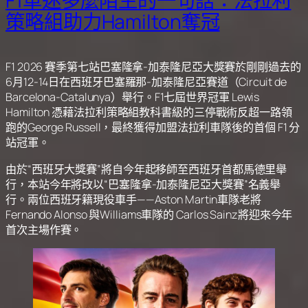
F1車迷多麼陌生的一句話：法拉利
策略組助力Hamilton奪冠
F1 2026 賽季第七站巴塞隆拿-加泰隆尼亞大獎賽於剛剛過去的
6月12-14日在西班牙巴塞羅那-加泰隆尼亞賽道（Circuit de
Barcelona-Catalunya）舉行。F1七屆世界冠軍 Lewis
Hamilton 憑藉法拉利策略組教科書級的三停戰術反超一路領
跑的George Russell，最終獲得加盟法拉利車隊後的首個 F1 分
站冠軍。
由於“西班牙大獎賽”將自今年起移師至西班牙首都馬德里舉
行，本站今年將改以“巴塞隆拿-加泰隆尼亞大獎賽”名義舉
行。兩位西班牙籍現役車手——Aston Martin車隊老將
Fernando Alonso 與Williams車隊的 Carlos Sainz將迎來今年
首次主場作賽。