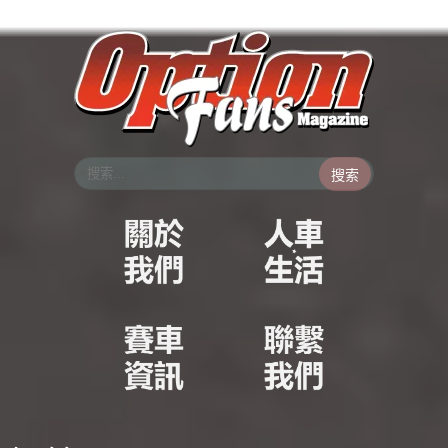
跳
至
主
要
內
容
搜索