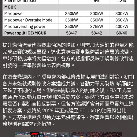
提升燃油流量代表賽車油耗的增加，則需加大油缸的容量才能
完成正賽的規定里程，這也意味着賽車整體設計佈局的改變，
車隊研發成本將大幅增加。各方的疑慮都反映了規則修改背後
引發的一連串影響遠比表面複雜。
在過去幾週內，F1 委員會內部就修改幅度展開激烈討論，初期
各方未能就規則修改方案達成共識，各動力單元製造商明確地
表達了不同的立場。但經過開展深入的討論之後，FIA 正式宣
佈通過修改動力單元規則的最終方案。雖然官方聲明中並未透
露是否有製造商投反對票，但各方確認將會分兩賽季實施上述
折衷方案，最終於 2028 年正式達至 60：40 的油電輸出比
例。方案中還包含與動力單元供應條件、賽事運營以及相關財
務規則有關的配套措施。