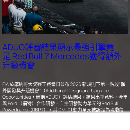
ADUO評審結果顯示最強引擎竟
是 Red Bull？Mercedes獲得額外
升級機會
FIA 於摩納哥大獎賽正賽當日公布 2026 新規則下第一階段“額
外開發與升級機會”（Additional Design and Upgrade
Opportunities，簡稱 ADUO）評估結果。結果出乎意料，今年
與 Ford （福特）合作研發、自主研發動力單元的 Red Bull
Powertrains（RBPT），其 DM-01 動力單元被認定為現階段
最強
ICE（內燃引擎），不獲准進行額外升級。而在車手與車
隊積分榜一路領跑的 Mercedes ，ICE（內燃引擎）被評
落後
標準線 2% 以上，可獲得一次 ADUO 升級配額。Ferrari、Audi