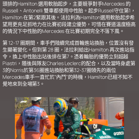
頭排的Hamilton 選用軟胎起步，主要競爭對手Mercedes 的
Russell、Antonelli 雙車都使用中性胎。起步Russell守住第1，
Hamilton 在第2緊跟其後。法拉利為Hamilton選用軟胎起步希
望用更充足抓地力在比賽初段建立優勢，可惜在賽道溫度極高
的情況下中性胎的Mercedes 在比賽初期完全不落下風。
第 12-17 圈期間，車手們陸續完成首輪進站換胎，位置沒有發
生顯著變化。但到第 28 圈，法拉利給出Hamilton 再次進站指
令，換上中性胎出站後排在第7。憑着輪胎的優勢立刻超越
Piastri，隨後與隊友Charles Leclerc的配合，以及當時身處第
3的Norris於第36圈進站換胎和第32-37圈領先的兩位
Mercedes車手一直忙於“內鬥”的時機，Hamilton已經不知不
覺地來到全場第3。