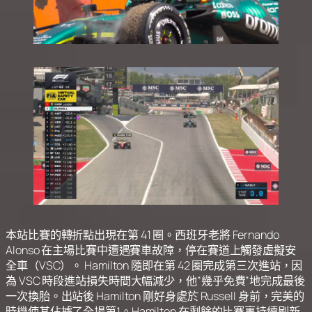
本站比賽的轉折點出現在第 41 圈。西班牙老將 Fernando
Alonso 在主場比賽中遭遇賽車故障，停在賽道上觸發虛擬安
全車（VSC）。 Hamilton 隨即在第 42 圈完成第三次進站，因
為 VSC 時段進站損失時間大幅減少，他”幾乎免費”地完成最後
一次換胎。出站後 Hamilton 剛好身處於 Russell 身前，完美的
時機使其佔據了全場第1。Hamilton 在剩餘的比賽裏持續刷新