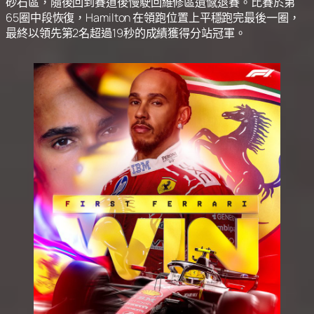
砂石區，隨後回到賽道後慢駛回維修區遺憾退賽。比賽於第
65圈中段恢復，Hamilton 在領跑位置上平穩跑完最後一圈，
最終以領先第2名超過19秒的成績獲得分站冠軍。