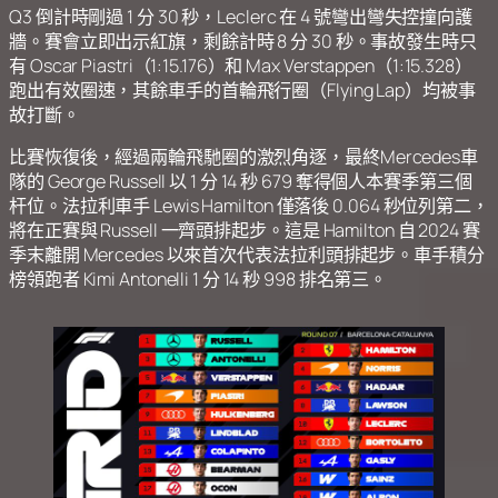
Q3 倒計時剛過 1 分 30 秒，Leclerc 在 4 號彎出彎失控撞向護
牆。賽會立即出示紅旗，剩餘計時 8 分 30 秒。事故發生時只
有 Oscar Piastri（1:15.176）和 Max Verstappen（1:15.328）
跑出有效圈速，其餘車手的首輪飛行圈（Flying Lap）均被事
故打斷。
比賽恢復後，經過兩輪飛馳圈的激烈角逐，最終Mercedes車
隊的 George Russell 以 1 分 14 秒 679 奪得個人本賽季第三個
杆位。法拉利車手 Lewis Hamilton 僅落後 0.064 秒位列第二，
將在正賽與 Russell 一齊頭排起步。這是 Hamilton 自 2024 賽
季末離開 Mercedes 以來首次代表法拉利頭排起步。車手積分
榜領跑者 Kimi Antonelli 1 分 14 秒 998 排名第三。