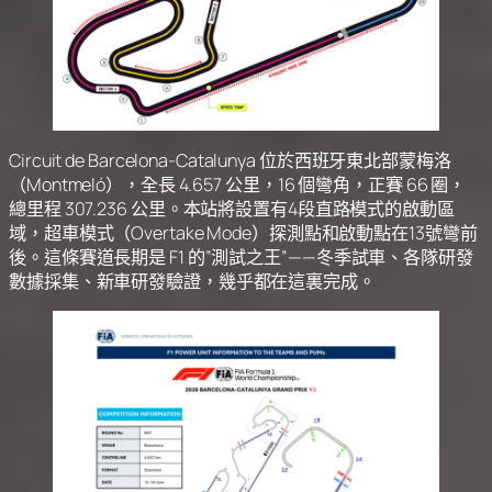
Circuit de Barcelona-Catalunya 位於西班牙東北部蒙梅洛
（Montmeló），全長 4.657 公里，16 個彎角，正賽 66 圈，
總里程 307.236 公里。本站將設置有4段直路模式的啟動區
域，超車模式（Overtake Mode）探測點和啟動點在13號彎前
後。這條賽道長期是 F1 的”測試之王”——冬季試車、各隊研發
數據採集、新車研發驗證，幾乎都在這裏完成。