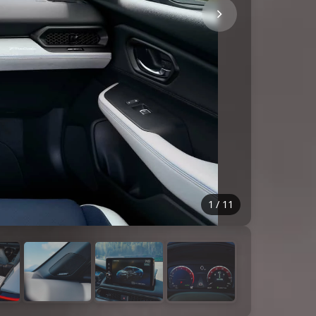
1
/
11