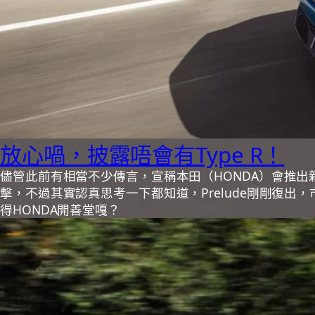
放心喎，披露唔會有Type R！
儘管此前有相當不少傳言，宣稱本田（HONDA）會推出新款
擊，不過其實認真思考一下都知道，Prelude剛剛復
得HONDA開善堂嘎？