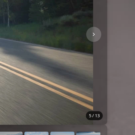
5
/
13