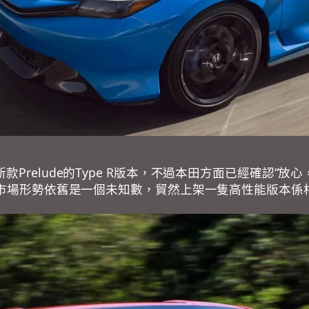
Prelude的Type R版本，不過本田方面已經確認“
出，市場形勢依舊是一個未知數，貿然上架一隻高性能版本