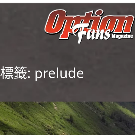
跳
至
主
要
內
容
標籤:
prelude