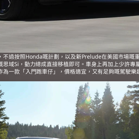
不過按照Honda嘅計劃，以及新Prelude在美國市場嘅
成嘅思域Si，動力總成直接移植即可。車身上再加上少許專
款。作為一款「入門跑車仔」，價格適宜，又有足夠嘅駕駛