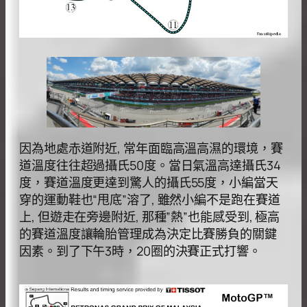
因為地處⾚道附近, 常年⾯臨⾼溫⾼濕的環境，賽
道溫度往往超過攝⽒50度。當⽇氣溫⾼達攝⽒34
度，賽道溫度更達到驚⼈的攝⽒55度，⼩編當天
穿的運動鞋也“甩底”溶了, 雖然⼩編不是跑在賽道
上, 但遊⾛在旁邊附近, 那種”熱”也能感受到, 極⾼
的賽道溫度讓輪胎管理成為決定⽐賽勝負的關鍵
因素。到了下午3時，20圈的決賽正式打響。