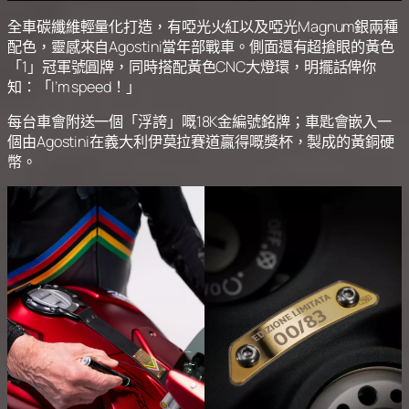
全車碳纖維輕量化打造，有啞光火紅以及啞光Magnum銀兩種
配色，靈感來自Agostini當年部戰車。側面還有超搶眼的黃色
「1」冠軍號圓牌，同時搭配黃色CNC大燈環，明擺話俾你
知：「I’m speed！」
每台車會附送一個「浮誇」嘅18K金編號銘牌；車匙會嵌入一
個由Agostini在義大利伊莫拉賽道贏得嘅獎杯，製成的黃銅硬
幣。