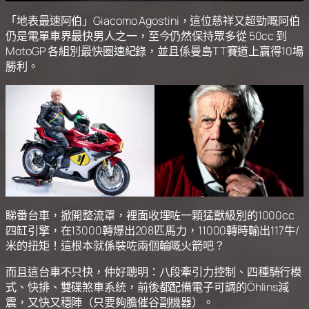
「地表最速阿伯」Giacomo Agostini，這位慈祥又超勁嘅阿伯
仍是電單車界最快男人之一，至今仍然保持眾多從 50cc 到
MotoGP 各組別最快圈速紀錄，並且係曼島TT賽道上贏得10場
勝利。
睇番台車，掀開整流罩，裡面收埋咗一顆猛獸級別的1000cc
四缸引擎，在13000轉爆出208匹馬力，11000轉時輸出117牛/
米的扭矩！這根本就係裝咗兩個輪嘅火箭吧？
而且這台車不只快，仲好聰明：八段牽引力控制、四種騎行模
式、快排、雙碟煞車系統，前後都配備電子可調的Öhlins減
震，又快又穩陣（只要夠膽催谷副機器）。