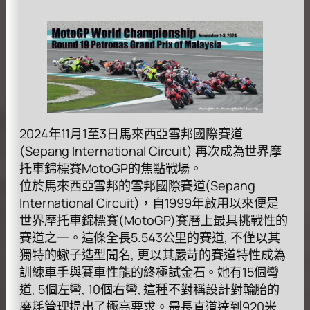
2024年11⽉1⾄3⽇⾺來西亞雪邦國際賽道
(Sepang International Circuit) 再次成為世界摩
托⾞錦標賽MotoGP的焦點戰場。
位於⾺來西亞雪邦的雪邦國際賽道(Sepang
International Circuit)，⾃1999年啟⽤以來便是
世界摩托⾞錦標賽(MotoGP)賽曆上最具挑戰性的
賽道之⼀。這條全⻑5.543公⾥的賽道, 不僅以其
獨特的蠍⼦造型聞名, 更以其嚴苛的賽道特性成為
訓練⾞⼿與賽⾞性能的終極試⾦⽯。她有15個彎
道, 5個左彎, 10個右彎, 這種不對稱設計對輪胎的
磨耗管理提出了極⾼要求。最⻑直道達到920⽶,