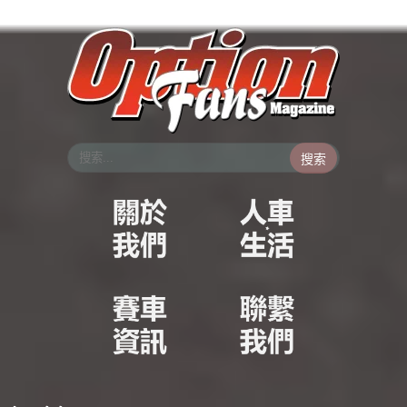
跳
至
主
要
內
容
搜索