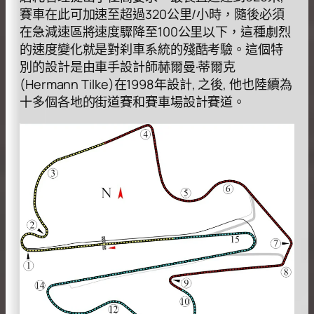
賽⾞在此可加速⾄超過320公⾥/⼩時，隨後必須
在急減速區將速度驟降⾄100公⾥以下，這種劇烈
的速度變化就是對刹⾞系統的殘酷考驗。這個特
別的設計是由⾞⼿設計師赫爾曼·蒂爾克
(Hermann Tilke)在1998年設計, 之後, 他也陸續為
⼗多個各地的街道賽和賽⾞場設計賽道。