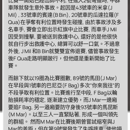
⽐賽⼀開始已經出師不利, 在進⼊2號彎道時, 中群
⾞隊就發⽣意外事故。起因是43號⾞的⽶拿(J
Mil) , 33號⾞的賓達(B Bin), 20號⾞的⽠達拉羅(F
Qua)在爭奪有利位置時發⽣碰撞, 由於事故涉及多
名⾞⼿, 賽會⽴即出⽰紅旗中⽌⽐賽, ⽽⾞⼿J Mil
因受到撞擊, 要被送到救護中⼼, 還好的是他很快
就⾃⾏步出救護中⼼, 總算可以舒⼀⼝氣。不過意
外後, J Mil 和B Bin就雙雙宣佈退賽, 儘管事故發⽣
後F Qua⾛路明顯跛⾏，但他還是重新開始了⽐
賽。
⽽餘下就以19圈為⽐賽圈數, 89號的⾺⽥(J Mar)
在早段與1號⾞的巴尼亞(F Bag)多次”你來我往”的
不段爭取有利位置。⽐賽進⾏⾄中段, F Bag以輪
胎損耗率的穩定, 逐漸建⽴優勢，⽽J Mar⼀邊廂
要追F Bag, 另⼀邉廂要防守⾝後93號⾞的⾺昆斯
(M Mar)。以⾄三⼈⼀直緊貼著, 形成⼀個叫領先
的群組。 然⽽M Mar在⽐賽後期曾嘗試缩窄與J
Mar的差距，但在第9號彎發⽣了失誤摔⾞, 使他損