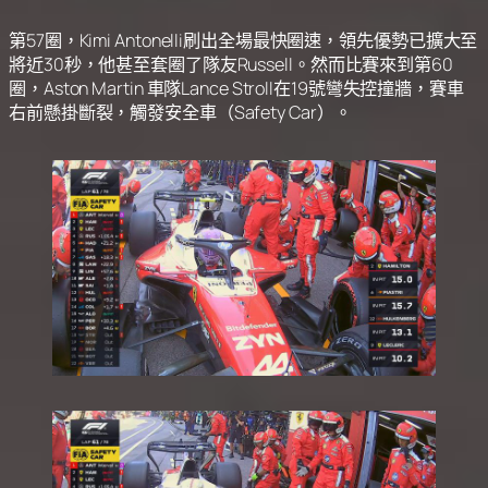
第57圈，Kimi Antonelli刷出全場最快圈速，領先優勢已擴大至
將近30秒，他甚至套圈了隊友Russell。然而比賽來到第60
圈，Aston Martin 車隊Lance Stroll在19號彎失控撞牆，賽車
右前懸掛斷裂，觸發安全車（Safety Car）。