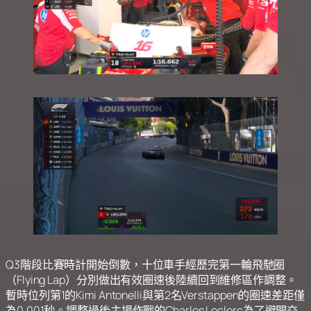
Q3階段比賽時計開始倒數，十位車手經歷完第一輪飛馳圈
（Flying Lap）分別做出有效圈速後陸續回到維修區作調整。
暫時位列第1的Kimi Antonelli與第2名Verstappen的圈速差距僅
為0.001秒。調整過後主場作戰的Charles Leclerc為了避開交