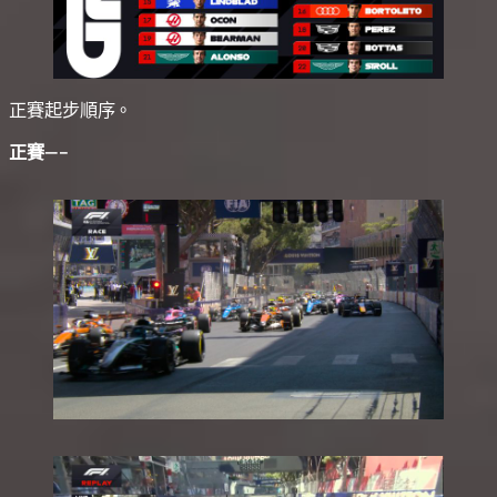
正賽起步順序。
正賽—–