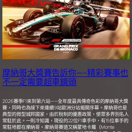
摩納哥大獎賽告訴你—–精彩賽事也
不一定需要超車鏡頭
2026賽季F1來到第六站——全年度最具傳奇色彩的摩納哥大獎
賽，同時也為接下來連續9站歐洲分站揭開序幕。摩納哥也是
典型的微型城邦國家，由於稅制的優惠政策，使眾多界別名人
常駐於此。一則冷知識，現役的22位F1車手中，有15位車手的
常駐地都在摩納哥。摩納哥賽道又稱蒙地卡羅（Monte