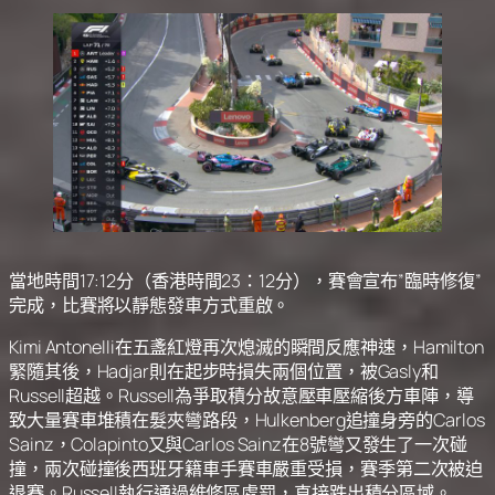
當地時間17:12分（香港時間23：12分），賽會宣布”臨時修復”
完成，比賽將以靜態發車方式重啟。
Kimi Antonelli在五盞紅燈再次熄滅的瞬間反應神速，Hamilton
緊隨其後，Hadjar則在起步時損失兩個位置，被Gasly和
Russell超越。Russell為爭取積分故意壓車壓縮後方車陣，導
致大量賽車堆積在髮夾彎路段，Hulkenberg追撞身旁的Carlos
Sainz，Colapinto又與Carlos Sainz在8號彎又發生了一次碰
撞，兩次碰撞後西班牙籍車手賽車嚴重受損，賽季第二次被迫
退賽。Russell執行通過維修區處罰，直接跌出積分區域。