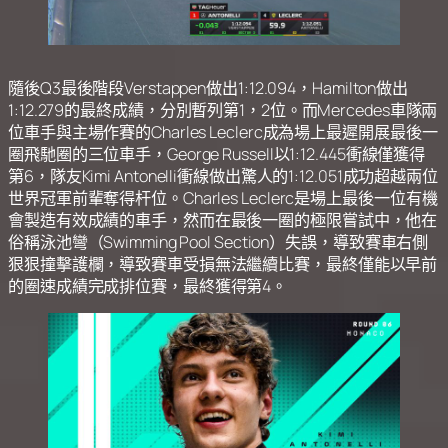
隨後Q3最後階段Verstappen做出1:12.094，Hamilton做出
1:12.279的最終成績，分別暫列第1，2位。而Mercedes車隊兩
位車手與主場作賽的Charles Leclerc成為場上最遲開展最後一
圈飛馳圈的三位車手，George Russell以1:12.445衝線僅獲得
第6，隊友Kimi Antonelli衝線做出驚人的1:12.051成功超越兩位
世界冠軍前輩奪得杆位。Charles Leclerc是場上最後一位有機
會製造有效成績的車手，然而在最後一圈的極限嘗試中，他在
俗稱泳池彎（Swimming Pool Section）失誤，導致賽車右側
狠狠撞擊護欄，導致賽車受損無法繼續比賽，最終僅能以早前
的圈速成績完成排位賽，最終獲得第4。