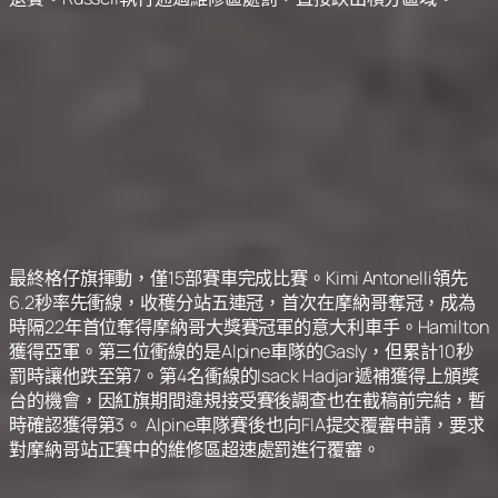
最終格仔旗揮動，僅15部賽車完成比賽。Kimi Antonelli領先
6.2秒率先衝線，收穫分站五連冠，首次在摩納哥奪冠，成為
時隔22年首位奪得摩納哥大獎賽冠軍的意大利車手。Hamilton
獲得亞軍。第三位衝線的是Alpine車隊的Gasly，但累計10秒
罰時讓他跌至第7。第4名衝線的Isack Hadjar遞補獲得上頒獎
台的機會，因紅旗期間違規接受賽後調查也在截稿前完結，暫
時確認獲得第3。 Alpine車隊賽後也向FIA提交覆審申請，要求
對摩納哥站正賽中的維修區超速處罰進行覆審。