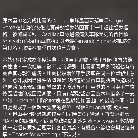
原本第10名完成比賽的Cadillac車隊墨西哥籍車手Sergio
Perez在紅旗後恢復比賽靜態起步時因賽車停車超出起步框
格，被加罰10秒，Cadillac車隊遺憾痛失車隊歷史的首個積
分。Aston Martin車隊西班牙老將Fernando Alonso遞補取得
第10名，取得本賽季首次積分完賽。
本站也注定成為年度經典，7位車手退賽、幾乎相同位置的離
奇撞牆、一次紅旗，數不完的處罰。比賽期間眾多問題也有待
賽會官方報告釐清。比賽後段兩位車手接連在同一位置發生意
外，意外成因是機件故障還是與賽道經受賽車輪胎磨蝕造成的
瀝青路面出現剝離而導致的？接連有不同車隊的不同車手在維
修區超速的成因是甚麼？目前有觀點認為因為本年度多了一支
車隊，Cadillac車隊的Pit房在臨近維修區出口的最後一間，出
口處變成了一個較大弧度的彎位，整個Pit Lane距離被拉長
了。但車手們經過凱迪拉克Pit房時會Cut彎過，實際距離比
FIA測量的距離短，從而導致區間測速超速。Anyway，本站賽
後一定還有眾多話題等待各位討論，有機會小編也會與各位分
享。Thanks for watching，下次見。