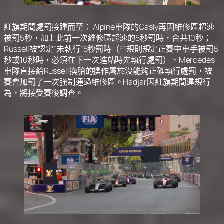
紅旗期間處罰接踵而至： Alpine車隊的Gasly再因維修區超速
被罰5秒，加上此前一次維修區超速的5秒罰時，合共10秒；
Russell被認定”未執行”5秒罰時（F1規則規定正賽中車手被罰5
秒或10秒時，必須在下一次進站時先執行處罰），Mercedes
車隊直接給Russell換胎的操作屬於沒能夠正確執行處罰，被
賽會加罰了一次強制通過維修區。Hadjar因紅旗期間違規行
為，將接受賽後調查。