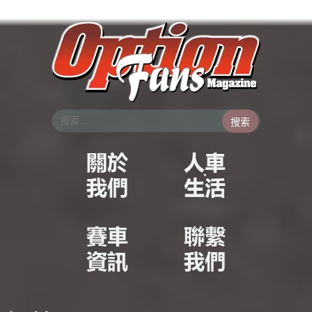
跳
至
主
要
內
容
搜索