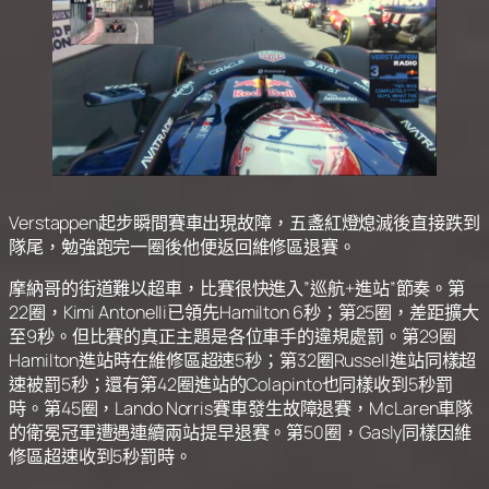
Verstappen起步瞬間賽車出現故障，五盞紅燈熄滅後直接跌到
隊尾，勉強跑完一圈後他便返回維修區退賽。
摩納哥的街道難以超車，比賽很快進入”巡航+進站”節奏。第
22圈，Kimi Antonelli已領先Hamilton 6秒；第25圈，差距擴大
至9秒。但比賽的真正主題是各位車手的違規處罰。第29圈
Hamilton進站時在維修區超速5秒；第32圈Russell進站同樣超
速被罰5秒；還有第42圈進站的Colapinto也同樣收到5秒罰
時。第45圈，Lando Norris賽車發生故障退賽，McLaren車隊
的衛冕冠軍遭遇連續兩站提早退賽。第50圈，Gasly同樣因維
修區超速收到5秒罰時。