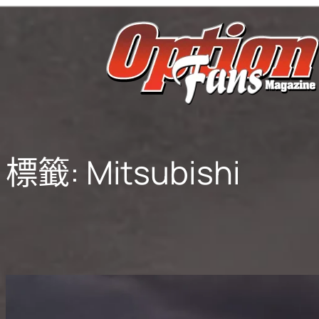
跳
至
主
要
內
容
標籤:
Mitsubishi