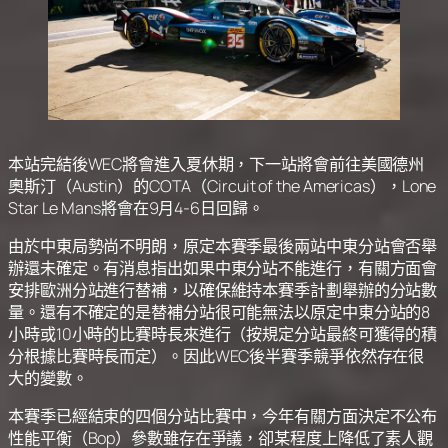
本站完結後WEC將會進入夏休期，下一站將會前往美國德州
奧斯汀（Austin）的COTA（Circuit of the Americas），Lone
Star Le Mans將會在9月4-6日回歸。
由於中東局勢尚不明朗，原定本賽季最後兩站中東分站會否舉
辦還未確定。有消息指出如果中東分站不能進行，有關方面會
安排歐洲分站進行替補，以確保維持本賽季計劃舉辦的分站數
量。還有不確定的是替補分站很可能無法以原定中東分站的8
小時或10小時的比賽時長來進行（按規定分站最終可獲得的積
分根據比賽時長而定）。因此WEC後半賽季競爭依然存在很
大的變數。
本賽季已經結束的四個分站比賽中，今年有關方面決定不公布
性能平衡（Bop）參數雖存在爭議，卻某程度上降低了素人觀