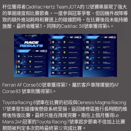
杆位獲得者Cadillac Hertz Team JOTA的 12號賽車展現了強大
的單圈速度和比賽節奏，一度參與冠軍爭奪，但因機件故障導
致的額外進站耗時和賽道上的碰撞罰時，在比賽後段未能持續
施壓，最終收穫第3。同隊的Cadillac 38號車獲得第4。
Ferrari AF Corse 50號車獲得第7，屬於客戶車隊運營的AF
Corse 83 號車則獲得第5。
Toyota Racing 8號車在比賽的初段與Genesis Magma Racing
17號車發生碰撞後懸掛系統受損，返回維修區進行長時間的維
修後恢復比賽，最終只能在隊尾完賽。剛在上個月獲得Le
Mans 24h冠軍的Toyota Racing 7號車起步節奏不佳加上比賽
期間被判定多次罰時最終第12 完成比賽。