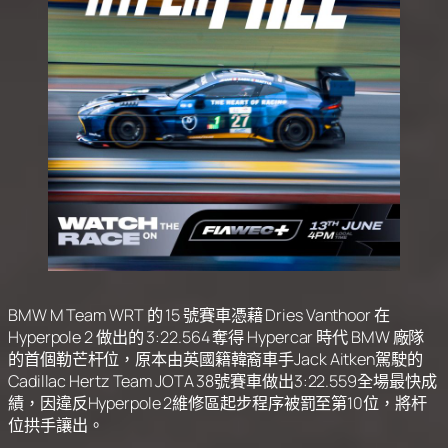
BMW M Team WRT 的 15 號賽車憑藉 Dries Vanthoor 在
Hyperpole 2 做出的 3:22.564 奪得 Hypercar 時代 BMW 廠隊
的首個勒芒杆位，原本由英國籍韓裔車手Jack Aitken駕駛的
Cadillac Hertz Team JOTA 38號賽車做出3:22.559全場最快成
績，因違反Hyperpole 2維修區起步程序被罰至第10位，將杆
位拱手讓出。