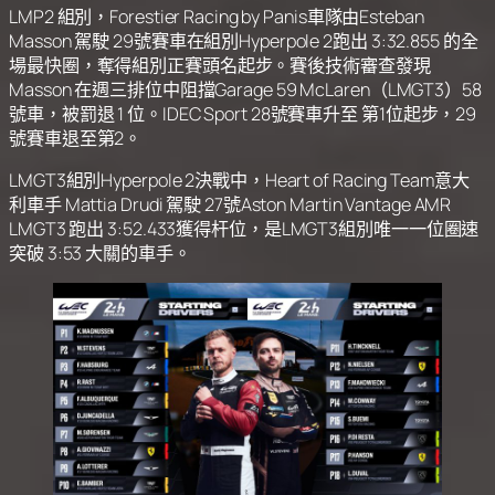
LMP2 組別，Forestier Racing by Panis車隊由Esteban
Masson 駕駛 29號賽車在組別Hyperpole 2跑出 3:32.855 的全
場最快圈，奪得組別正賽頭名起步。賽後技術審查發現
Masson 在週三排位中阻擋Garage 59 McLaren（LMGT3）58
號車，被罰退 1 位。IDEC Sport 28號賽車升至 第1位起步，29
號賽車退至第2。
LMGT3組別Hyperpole 2決戰中，Heart of Racing Team意大
利車手 Mattia Drudi 駕駛 27號Aston Martin Vantage AMR
LMGT3 跑出 3:52.433獲得杆位，是LMGT3組別唯一一位圈速
突破 3:53 大關的車手。