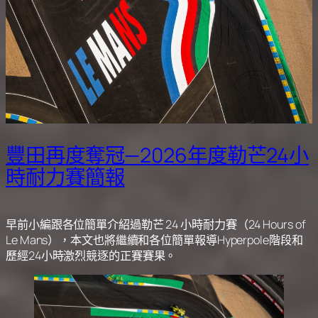
豐田再度奪冠—2026年度勒芒24小
時耐力賽簡報
早前小編跟各位簡單介紹過勒芒 24 小時耐力賽（24 Hours of
Le Mans），本文也將繼續和各位簡單報導Hyperpole階段和
歷經24小時激烈競逐的正賽賽果。