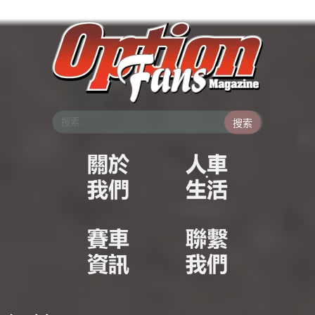
跳
至
主
要
內
容
搜索