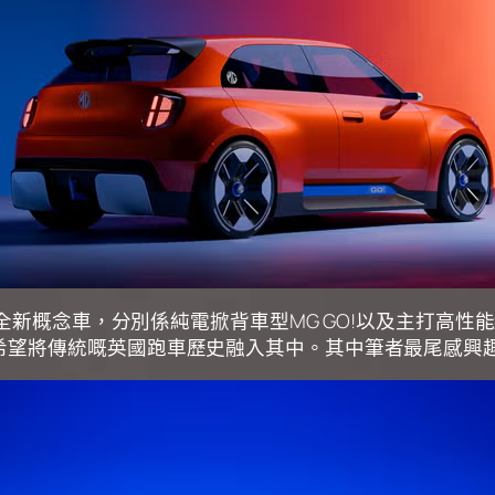
新概念車，分別係純電掀背車型MG GO!以及主打高性能純電動
望將傳統嘅英國跑車歷史融入其中。其中筆者最尾感興趣嘅