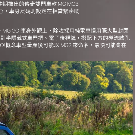
中期推出的傳奇雙門車款 MG MGB
重心，車身尺碼則設定在相當緊湊嘅
覽。MG GO!車身外觀上，除咗採用純電車慣用嘅大型封閉
見到半隱藏式車門把、電子後視鏡，搭配下方的導流鰭孔
!概念車型量產後可能以 MG2 來命名，最快可能會在