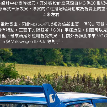
G 設計中心團隊操刀，其外觀設計靈感源自 MG 係20 世紀
類似懸浮式車頂效果，厚實的 C 柱搭配尾翼也成為視覺上的
4 米左右。
別嘅純電掀背車，因此MG GO!可以視為係新車嘅一個設計預
有特點。正面下方隱藏著「GO!」字樣造型。側面可以
，帶來頭尾呼應嘅視覺效果。目前外界推測未來 MG GO
 Volkswagen ID.Polo 等對手。