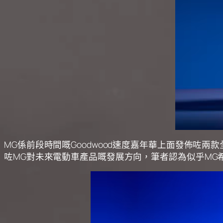
MG係前段時間嘅Goodwood速度嘉年華上面發佈咗兩款全
咗MG對未來電動車產品嘅發展方向，筆者認為似乎MG希