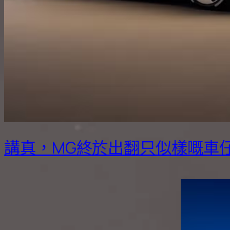
講真，MG終於出翻只似樣嘅車