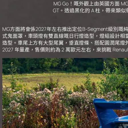
MG Go！嘅外觀上由英國方面 M
GT。透過黑化的 A 柱，帶來
MG方面將會係2027年左右推出定位B-Segment級
式鬼面罩，車頭燈有雙直線嘅日行燈造型，燈組設計相當
造型。車尾上方有大型尾翼，垂直燈條、搭配圓潤尾燈外框
2027 年量產，售價則約為 2 萬歐元左右，來挑戰 Renault 5 與