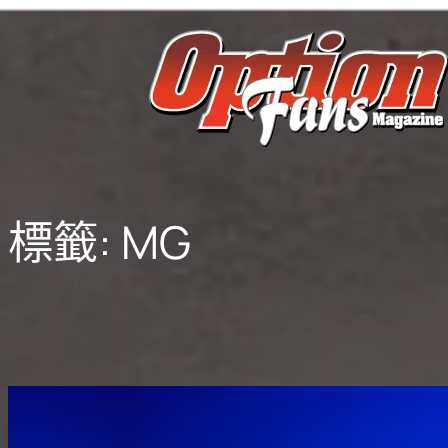
跳
至
主
要
內
容
標籤:
MG