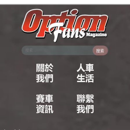
跳
至
主
要
內
容
搜索