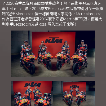
了2026賽季車隊冠軍嘅頭號挑戰者！除了前衛冕冠軍西班牙
車手Martin回歸，2025隊友Bezzecchi亦狀態神勇甚至一度壓
制9冠王Marquez。但一樣神奇嘅人事關係，Marc Marquez
作為西班牙老鄉曾經喺2024賽季守護Martin奪下1冠，而義大
利車手Bezzecchi又系Rossi嘅入室弟子來嚄！