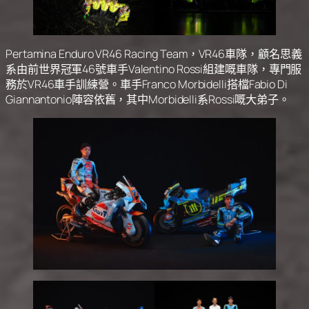
Pertamina Enduro VR46 Racing Team，VR46車隊，顧名思義
系由前世界冠軍46號車手Valentino Rossi組建嘅車隊，專門服
務於VR46車手訓練營。車手Franco Morbidelli搭檔Fabio Di
Giannantonio陣容依舊，其中Morbidelli系Rossi嘅大弟子。