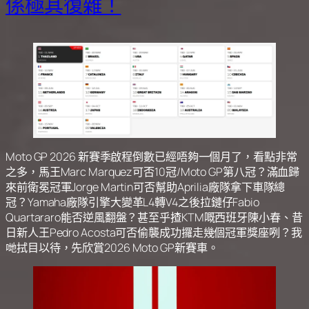
係極其復雜！
Moto GP 2026 新賽季啟程倒數已經唔夠一個月了，看點非常
之多，馬王Marc Marquez可否10冠/Moto GP第八冠？滿血歸
來前衛冕冠軍Jorge Martin可否幫助Aprilia廠隊拿下車隊總
冠？Yamaha廠隊引擎大變革L4轉V4之後拉鏈仔Fabio
Quartararo能否逆風翻盤？甚至乎揸KTM嘅西班牙陳小春、昔
日新人王Pedro Acosta可否偷襲成功攞走幾個冠軍獎座咧？我
哋拭目以待，先欣賞2026 Moto GP新賽車。