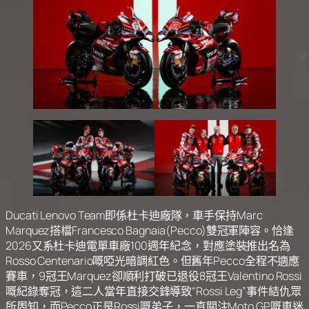
Ducati Lenovo Team‌即係杜卡迪廠隊，車手保持Marc
Marquez搭檔Francesco Bagnaia(Pecco)雙冠軍陣容。恰逢
2026又系杜卡迪電單車廠100週年紀念，對應塗裝推出名為
Rosso Centenario嘅啞光暗調紅色。但舊年Pecco全程不適應
賽車，9冠王Marquez卻順利打破已退役8冠王Valentino Rossi
嘅紀錄奪冠，這二人當年直接交鋒導致“Rossi Leg”事件結仇眾
所周知，而Pecco正是Rossi嘅弟子，一直關注Moto GP嘅車迷