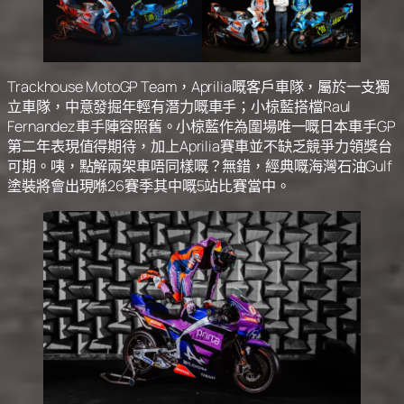
Trackhouse MotoGP Team，Aprilia嘅客戶車隊，屬於一支獨
立車隊，中意發掘年輕有潛力嘅車手；小椋藍搭檔Raul
Fernandez車手陣容照舊。小椋藍作為圍場唯一嘅日本車手GP
第二年表現值得期待，加上Aprilia賽車並不缺乏競爭力領獎台
可期。咦，點解兩架車唔同樣嘅？無錯，經典嘅海灣石油Gulf
塗裝將會出現喺26賽季其中嘅5站比賽當中。