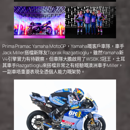
Prima Pramac Yamaha MotoGP，Yamaha嘅客戶車隊，車手
Jack Miller搭檔新隊友Toprak Razgatlioglu。雖然Yamaha新
V4引擎實力有待觀察，但車隊大膽啟用了WSBK 3冠王，土耳
其車手Razgatlioglu來搭檔非常之有經驗嘅澳洲車手Miller，
一副車唔重要表現全憑個人能力嘅架勢。