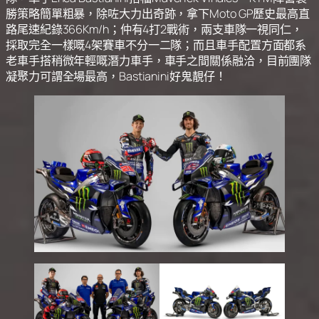
勝策略簡單粗暴，除咗大力出奇跡，拿下Moto GP歷史最高直
路尾速紀錄366Km/h；仲有4打2戰術，兩支車隊一視同仁，
採取完全一樣嘅4架賽車不分一二隊；而且車手配置方面都系
老車手搭稍微年輕嘅潛力車手，車手之間關係融洽，目前團隊
凝聚力可謂全場最高，Bastianini好鬼靚仔！