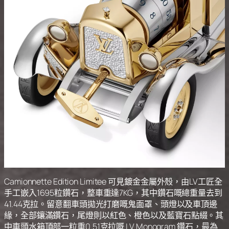
Camionnette Edition Limitee 可見鍍金金屬外殼，由LV工匠全
手工嵌入1695粒鑽石，整車重達7KG，其中鑽石嘅總重量去到
41.44克拉。留意翻車頭拋光打磨嘅鬼面罩、頭燈以及車頂邊
緣，全部鑲滿鑽石，尾燈則以紅色、橙色以及藍寶石點綴。其
中車頭水箱頂部一粒重0.51克拉嘅 LV Monogram 鑽石，最為