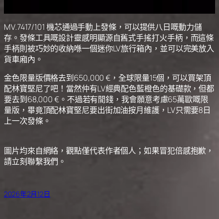
MV.7417/101 機芯通過手動上發條，可以提供八日嘅動力儲
存。發條工具嘅設計靈感明顯源自舊式手搖打火手柄，而這條
手柄則被巧妙的收納喺一個迷你LV旅行箱內，並可以完美放入
貨車廂內。
金色限量版價格去到650,000 €，全球限量15個，可以買架頂
配林寶堅尼了吧！當然仲有LV經典配色藍橙色的基礎款，但都
要去到68,000 €。不過若有閒錢，我會願意考慮65萬歐嘅限
量版，畢竟頂配林寶堅尼要出街加油按月維護，LV只需要8日
上一次發條。
圖片均來自網絡，觀點僅代表作者個人；如果冒犯倍感抱歉，
請立刻聯繫我們。
2026年2月12日