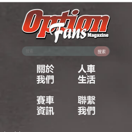
跳
至
主
要
內
容
搜索