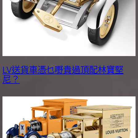
LV送貨車憑乜嘢貴過頂配林寶堅
尼？