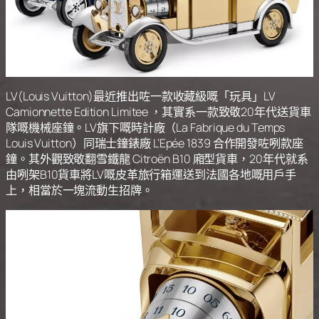
LV(Louis Vuitton)最近推出咗一款收藏級嘅「玩具」LV
Camionnette Edition Limitee ，其實系一款致敬20年代送貨車
隊嘅機械座鐘。LV旗下嘅時計廠（La Fabrique du Temps
Louis Vuitton）同瑞士鐘錶廠 L’Epée 1839 合作開發咗咧款座
鐘。其外觀致敬翻雪鐵龍 Citroën B10 廂型貨車，20年代就系
由咧架B10貨車將LV嘅皮革旅行箱運送到法國各地嘅用戶手
上，相當於一塊流動生招牌。