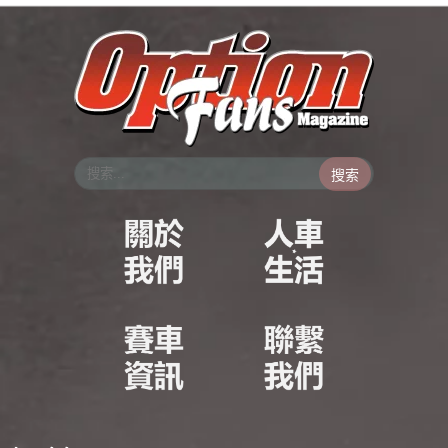
跳
至
主
要
內
容
搜索