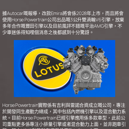
據Autocar嘅報導，改款Emira將會係2028年上市，而且將會
使用Horse Powertrain公司出品嘅3公升雙渦輪V6引擎，放棄
多年合作嘅豐田引擎以及目前風評不錯嘅平治AMG引擎，不
少車迷係得知哩個消息之後都感到十分驚訝。
Horse Powertrain實際係有吉利與雷諾合資成立嘅公司，專注
於開發同生產動力總成，其中包括內燃機引擎以及混合動力系
統。目前Horse Powertrain已經引擎應用係多款車型，此前公
司重點更多係專注小排量引擎或者混合動力上面，並非跑車引