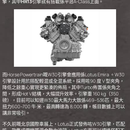
擎，其中
HR13
引擎就有搭載係平治A-Class上面。
而Horse Powertrain嘅W30引擎會應用係Lotus Emira 。W30
引擎設計用於搭配輕混或全混系統。採用咗90 度 V 型夾角，
降低之餘重心實現更緊湊的佈局。其中Turbo佈置係夾角之
間，形成Hot V結構，大幅提升效率。引擎重 160 kg（350
磅），目前可以知道W30最大馬力大致係469–536匹，最大
扭力600–700 牛·米，最高轉速為 8,000 轉。帳目數據上可以
講非常吸引。
不久前嘅北京國際車展上，Lotus正式發佈咗W30引擎，匹配