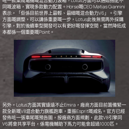
咗一款集成電機嘅混合動力波箱，Lotus方面可以通過搭配不
同嘅波箱，實現多款動力配置。Horse嘅CEO Matias Giannini
表示，「佢係目前世界上最輕、最細嘅混合動力V6」。引擎
方面嘅調整，可以講係重要嘅一步，Lotus此後無需再外採購
引擎，對於後續車型開發可以有更好嘅發揮空間，當然降低成
本都係一個重要嘅Point。
另外，Lotus方面其實遠遠不止Emira，廠商方面目前籌備緊一
款全新嘅V8混合動力旗艦跑車，重振Esprit嘅威名。官方已經
發佈咗一張車尾嘅預告圖，按廠商方面規劃，此款V8引擎同
V6將會共享平台，係電機輔助下馬力可能會超過1000匹。