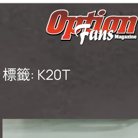
跳
至
主
要
內
容
標籤:
K20T