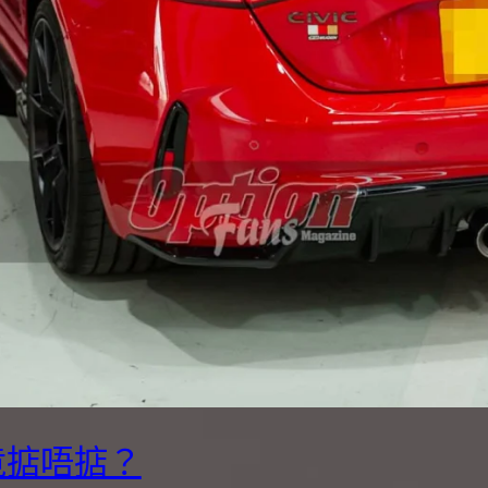
究竟掂唔掂？