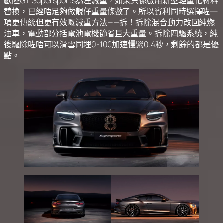
歐陸GT Supersports為左減重，如果只係啟用新型輕量化材料
替換，已經唔足夠做靚仔重量條數了。所以賓利同時選擇咗一
項更傳統但更有效嘅減重方法——拆！拆除混合動力改回純燃
油車，電動部分括電池電機節省巨大重量。拆除四驅系統，純
後驅除咗唔可以滑雪同埋0-100加速慢緊0.4秒，剩餘的都是優
點。