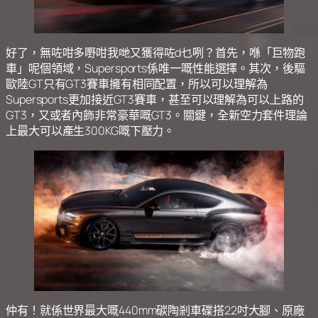
好了，無咗咁多嘢咁我哋又獲得咗d乜咧？首先，喺「巨物跑
車」呢個領域，Supersports係唯一嘅性能選擇。其次，後驅
歐陸GT只有GT3賽車擁有相同配置，所以可以理解為
Supersports更加接近GT3賽車，甚至可以理解為可以上路的
GT3，又或者內飾非常豪華嘅GT3。關鍵，全新空力套件理論
上最大可以產生300KG嘅下壓力。
仲有！就係世界最大嘅440mm碳陶剎車碟搭22吋大腳、原廠