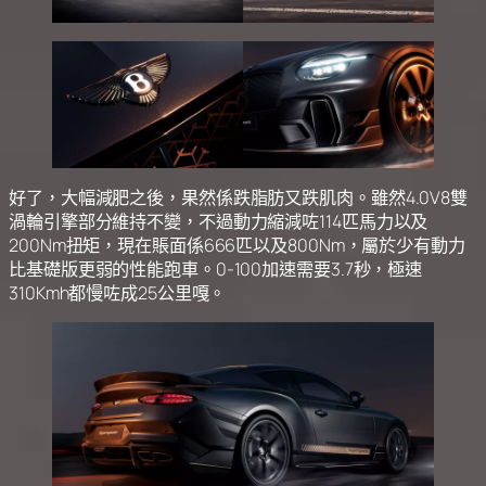
好了，大幅減肥之後，果然係跌脂肪又跌肌肉。雖然4.0V8雙
渦輪引擎部分維持不變，不過動力縮減咗114匹馬力以及
200Nm扭矩，現在賬面係666匹以及800Nm，屬於少有動力
比基礎版更弱的性能跑車。0-100加速需要3.7秒，極速
310Kmh都慢咗成25公里嘎。