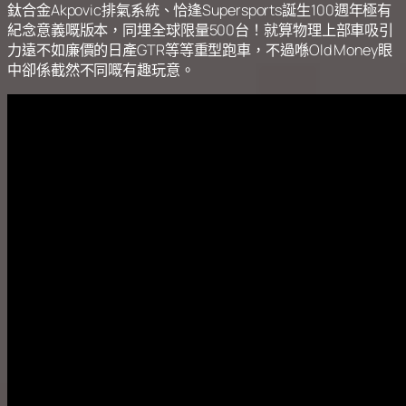
鈦合金Akpovic排氣系統、恰逢Supersports誕生100週年極有
紀念意義嘅版本，同埋全球限量500台！就算物理上部車吸引
力遠不如廉價的日產GTR等等重型跑車，不過喺Old Money眼
中卻係截然不同嘅有趣玩意。