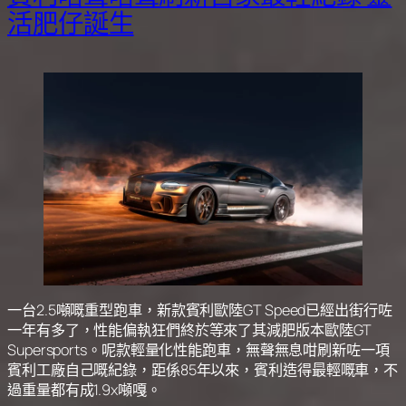
活肥仔誕生
一台2.5噸嘅重型跑車，新款賓利歐陸GT Speed已經出街行咗
一年有多了，性能偏執狂們終於等來了其減肥版本歐陸GT
Supersports。呢款輕量化性能跑車，無聲無息咁刷新咗一項
賓利工廠自己嘅紀錄，距係85年以來，賓利造得最輕嘅車，不
過重量都有成1.9x噸嘎。