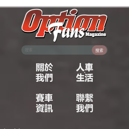
跳
至
主
要
內
容
搜索