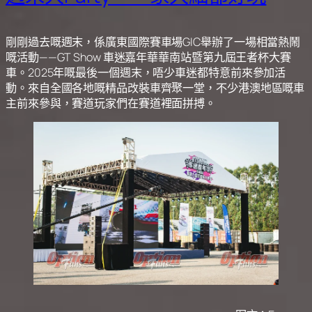
剛剛過去嘅週末，係廣東國際賽車場GIC舉辦了一場相當熱鬧
嘅活動——GT Show 車迷嘉年華華南站暨第九屆王者杯大賽
車。2025年嘅最後一個週末，唔少車迷都特意前來參加活
動。來自全國各地嘅精品改裝車齊聚一堂，不少港澳地區嘅車
主前來參與，賽道玩家們在賽道裡面拼搏。