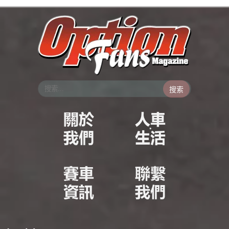
跳
至
主
要
內
容
搜索