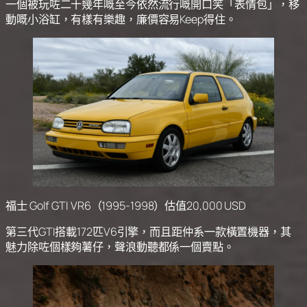
一個被玩咗二十幾年嘅至今依然流行嘅開口笑「表情包」，移
動嘅小浴缸，有樣有樂趣，廉價容易Keep得住。
福士 Golf GTI VR6（1995-1998）估值20,000 USD
第三代GTI搭載172匹V6引擎，而且距仲系一款橫置機器，其
魅力除咗個樣夠薯仔，聲浪動聽都係一個賣點。