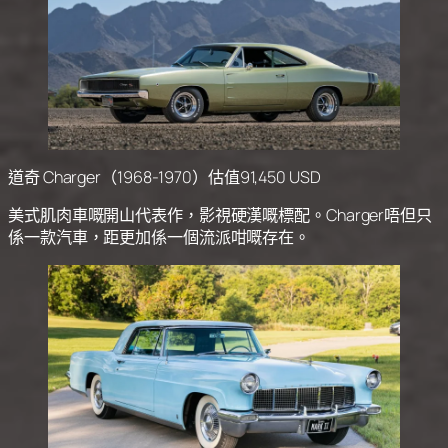
道奇 Charger（1968-1970）估值91,450 USD
美式肌肉車嘅開山代表作，影視硬漢嘅標配。Charger唔但只
係一款汽車，距更加係一個流派咁嘅存在。