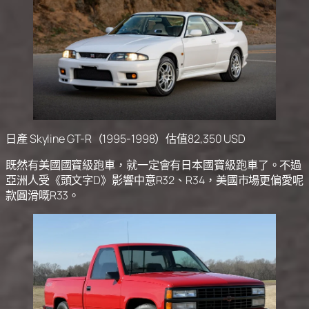
日產 Skyline GT-R（1995-1998）估值82,350 USD
既然有美國國寶級跑車，就一定會有日本國寶級跑車了。不過
亞洲人受《頭文字D》影響中意R32、R34，美國市場更偏愛呢
款圓滑嘅R33。