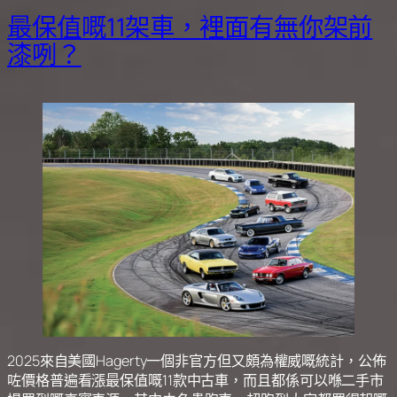
最保值嘅11架車，裡面有無你架前
漆咧？
2025來自美國Hagerty一個非官方但又頗為權威嘅統計，公佈
咗價格普遍看漲最保值嘅11款中古車，而且都係可以喺二手市