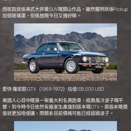
而呢款就係美式大排量SUV嘅開山作品，雖然擺明就係Pickup
加個玻璃罩，但係放眼今日又幾好睇。
愛快·羅密歐 GTV（1969-1972）估值105,000 USD
美國人心目中嘅第一架義大利名貴跑車，經典風冷波子嘅平
替，到今時今日依然有廠家生產復刻版本嘅GTV，原版本嘅價
值就更加唔使講，問題系目前價格可能已經超過波子。