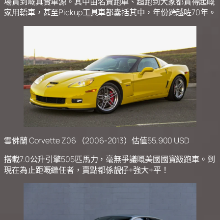
場買到嘅真實車源。其中由名貴跑車、超跑到大家都買得起嘅
家用轎車，甚至Pickup工具車都囊括其中，年份跨越咗70年。
雪佛蘭 Corvette Z06 （2006-2013）估值55,900 USD
搭載7.0公升引擎505匹馬力，毫無爭議嘅美國國寶級跑車。到
現在為止距嘅繼任者，賣點都係靚仔+強大+平！