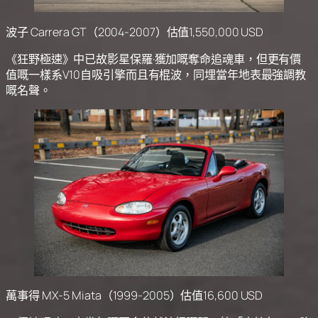
波子 Carrera GT（2004-2007）估值1,550,000 USD
《狂野極速》中已故影星保羅·獲加嘅奪命追魂車，但更有價
值嘅一樣系V10自吸引擎而且有棍波，同埋當年地表最強調教
嘅名聲。
萬事得 MX-5 Miata（1999-2005）估值16,600 USD