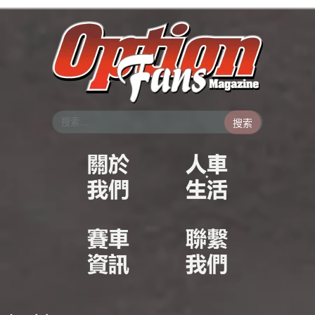
跳
至
主
要
內
容
搜索