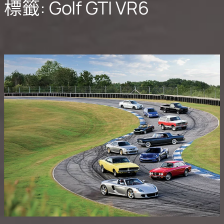
標籤:
Golf GTI VR6