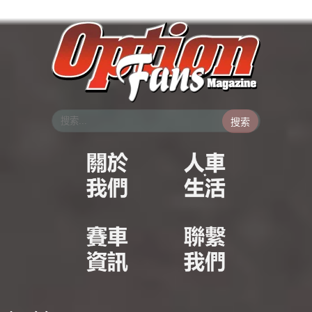
跳
至
主
要
內
容
搜索