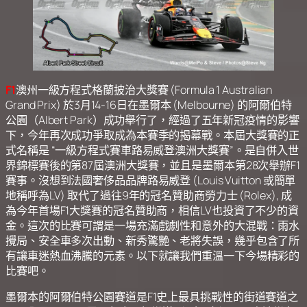
F1
澳州一級方程式格蘭披治大獎賽 (Formula 1 Australian
Grand Prix) 於3月14-16日在墨爾本 (Melbourne) 的阿爾伯特
公園（Albert Park）成功舉行了，經過了五年新冠疫情的影響
下，今年再次成功爭取成為本賽季的揭幕戰。本屆大獎賽的正
式名稱是 “一級方程式賽車路易威登澳洲大獎賽”。是自併入世
界錦標賽後的第87屆澳洲大獎賽，並且是墨爾本第28次舉辦F1
賽事。沒想到法國奢侈品品牌路易威登 (Louis Vuitton 或簡單
地稱呼為LV) 取代了過往9年的冠名贊助商勞力士 (Rolex), 成
為今年首場F1大獎賽的冠名贊助商，相信LV也投資了不少的資
金。這次的比賽可謂是一場充滿戲劇性和意外的大混戰：雨水
攪局、安全車多次出動、新秀驚艷、老將失誤，幾乎包含了所
有讓車迷熱血沸騰的元素。以下就讓我們重溫一下今場精彩的
比賽吧。
墨爾本的阿爾伯特公園賽道是F1史上最具挑戰性的街道賽道之