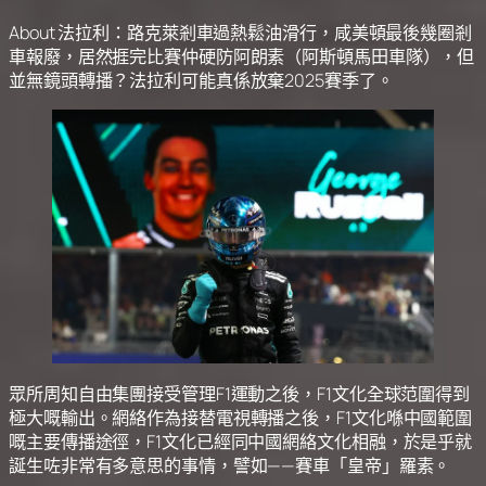
About 法拉利：路克萊剎車過熱鬆油滑行，咸美頓最後幾圈剎
車報廢，居然捱完比賽仲硬防阿朗素（阿斯頓馬田車隊），但
並無鏡頭轉播？法拉利可能真係放棄2025賽季了。
眾所周知自由集團接受管理F1運動之後，F1文化全球范圍得到
極大嘅輸出。網絡作為接替電視轉播之後，F1文化喺中國範圍
嘅主要傳播途徑，F1文化已經同中國網絡文化相融，於是乎就
誕生咗非常有多意思的事情，譬如——賽車「皇帝」羅素。