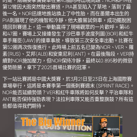
第12彎因大雨突然駛出賽道，PIA甚至陷入了草地，落到了最
後一名。NOR迅速地進站換上了中性胎，而在墨爾本出生的
PIA則展現了他的機智和冷靜，他大膽嘗試倒車，成功擺脫困
境回到賽道上，這一舉動贏得了現場觀眾的一片歡呼。第46
和47圈，賽場上又接連發生了沙巴車手波度列圖(BOR)和紅牛
車手羅臣(LAW)的撞車事故，導致第三次安全車出動。比賽在
第52圈再次恢復進行。此時場上前五名已變為NOR、VER、羅
素(RUS)、艾邦(ALB)和安東尼利(ANT)。在最後階段，VER持
續對NOR施加壓力，但NOR保持冷靜，最終以0.895秒的微弱
優勢險勝，拿下了2025首場比賽的冠軍。
下一站比賽將是中國大獎賽，於3月21日至23日在上海國際賽
車場舉行，這將是本賽季第一個衝刺賽週末 (SPRINT RACE)。
NOR能否延續勢頭？VER和紅牛車隊將如何反擊？平治車隊和
ANT能否保持強勁表現？法拉利車隊又能否重整旗鼓？所有這
些都值得我們期待。