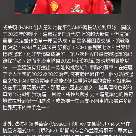
咸美頓 (HAM) 出人意料地從平治AMG轉投法拉利車隊
，
開啟
了2025年的賽季，這無疑是F1近代史上的超大新聞。但這項”
重要”決定並非由單一原因造成，而是多種因素交織下的戰略
性決定。HAM目前與米高·舒麥加 (SCH) 並列第七次F1世界
錦
標賽
冠軍。他非常渴望成為唯一第八次世界F1錦標賽冠軍的紀
錄保持者。然而平治車隊自2022年新的地面效應規則實施以
來，一直還沒有打造出一款能夠挑戰紅牛車隊的賽車。在經歷
了令人沮喪的2022及2023兩年, 沒有勝出過任何一個分站賽冠
軍之後, HAM開始質疑平治能否迅速重返冠軍的寶座。如果無
法在平治實現第八冠，那麼在F1歷史最悠久、最具傳奇色彩的
車隊 “法拉利” 實現這一目標，將極具吸引力。這能讓他的傳奇
地位提升到另一個層次，成為唯一在兩支不同車隊都贏得多屆
世界冠軍的車手之一。
此外, 法拉利領隊華索 (Vasseur) 與HAM關係密切，兩人早在
初級方程式GP2（現為F2）時期就有合作並贏得冠軍。華索正