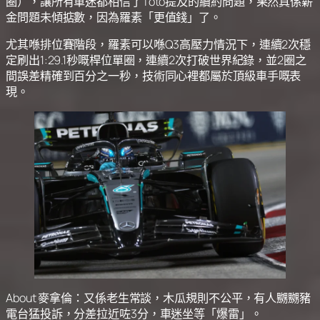
圈），讓所有車迷都相信了Toto提及的續約問題，果然真係薪
金問題未傾掂數，因為羅素「更值錢」了。
尤其喺排位賽階段，羅素可以喺Q3高壓力情況下，連續2次穩
定刷出1:29.1秒嘅桿位單圈，連續2次打破世界紀錄，並2圈之
間誤差精確到百分之一秒，技術同心裡都屬於頂級車手嘅表
現。
About 麥拿倫：又係老生常談，木瓜規則不公平，有人嬲嬲豬
電台猛投訴，分差拉近咗3分，車迷坐等「爆雷」。