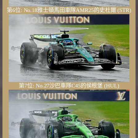
第6位: No.18雅士頓馬田車隊AMR25的史杜爾 (STR)
第7位: No.27沙巴車隊C45的侯根堡 (HUL)