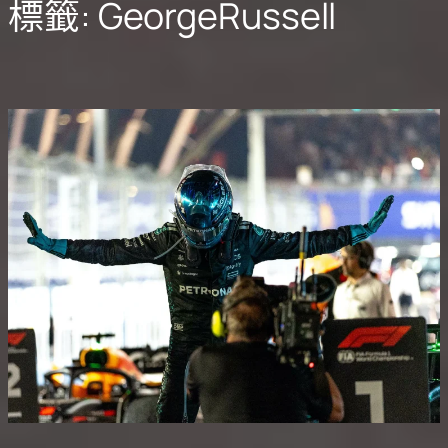
標籤:
GeorgeRussell