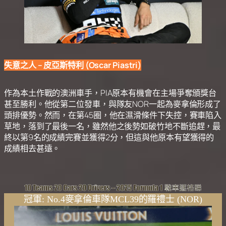
失意之人 – 皮亞斯特利 (Oscar Piastri)
作為本土作戰的澳洲車手，PIA原本有機會在主場爭奪頒獎台
甚至勝利。他從第二位發車，與隊友NOR一起為麥拿倫形成了
頭排優勢。然而，在第45圈，他在濕滑條件下失控，賽車陷入
草地，落到了最後一名，雖然他之後勢如破竹地不斷追趕，最
終以第9名的成績完賽並獲得2分，但這與他原本有望獲得的
成績相去甚遠。
冠軍: No.4麥拿倫車隊MCL39的羅禮士 (NOR)