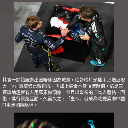
其實一開始羅素出圈唔係因為戰績，估計喺片頭雙手頂墻呈現
大「V」嘅姿勢比較得戚，再加上羅素本身頂流顏值，於是某
賽車論壇就有人用羅素做頭像，並且以皇帝的口吻去發帖、回
復，進行網絡互動。久而久之，「皇帝」就成為咗羅素喺中國
F1車迷圈嘅暱稱。