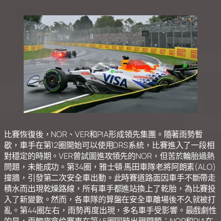
比賽恢復後，NOR、VER和PIA形成領先集團。隨著雨勢暫
歇，車手在第12圈開始可以使用DRS系統，比賽進入了一段相
對穩定的時期。VER曾試圖進攻領先的NOR，但苦於輪胎過熱
問題，未能成功。第34圈，雅士頓·馬田車隊老將阿朗素(ALO)
撞牆，引發第二次安全車出動。此時賽道路面因車手不斷帶走
積水而出現乾燥路線，所有車手都進站換上了乾胎，為比賽投
入了新變數。然而，各車隊的算盤在安全車離場後不久就被打
亂。第44圈左右，雨勢再度出現，多名車手受影響。最戲劇性
的是，兩輛麥拿倫賽車在第45圈同時出現問題：NOR和PIA在