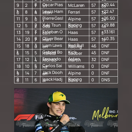
8
Oscar Pias
+20.44
9
2
McLaren
57
1
tri
8s
1
4
Lewis Ham
+22.47
8
Ferrari
57
0
4
ilton
3s
1
Pierre Gasl
+26.50
11
9
Alpine
57
0
y
2s
2
Yuki Tsun
Racing
+29.88
12
5
57
2
oda
Bulls
4s
3
Esteban O
+33.161
13
19
Haas
57
1
con
s
8
Oliver Bear
+40.35
14
20
Haas
57
7
man
1s
3
Liam Laws
Red Bull
15
18
46
DNF
0
on
Racing
1
Gabriel Bo
Kick
15
5
45
DNF
6
rtoleto
Sauber
1
Fernando
Aston
17
12
32
DNF
4
Alonso
Martin
5
Carlos Sai
18
10
Williams
0
DNF
5
nz
1
Jack Dooh
14
7
Alpine
0
DNF
9
an
2
Isack Hadj
Racing
11
6
0
DNS
0
ar
Bulls