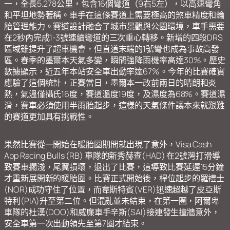
一，全長5.278公里，包含16個彎道（9右5左），以高速彎角
和平坦地勢著稱。車手在這條賽道上需要極高的煞車精度和輪
胎管理能力。
賽道設計融合了城市景觀與公園環境，車手需要
在
2秒內完成1-3號連續彎道的三次重心轉移。新增的四段DRS
區域雖提升了超車機會，但直道末端的1號彎也成為事故高發
區。春季的墨爾本天氣多變，瞬間強降雨機率高達30%。歷史
數據顯示，近五年本站安全車出動率達67%。今年的比賽確實
應驗了這個統計，正賽當日，墨爾本一改前兩日的晴朗和炎
熱，氣溫僅攝氏16度，賽道溫度19度，及濕度為68%。賽道濕
滑，賽車必須使用半雨胎起步，這樣的天氣條件讓本來就艱難
的賽道更加具有挑戰性。
果然比賽從一開始在暖胎圈期間就出現了意外，Visa Cash
App Racing Bulls (RB) 車隊的新秀赫查(HAD) 在2號灣打滑導
致賽車擱淺，尾翼損壞，退出了比賽，這導致比賽延遲15分鐘
才重新展開新的暖胎圈。比賽正式開始後，桿位起步的羅禮士
(NOR)成功守住了位置，而韋斯特賓(VER)迅速超越了皮亞斯
特利(PIA)升至第二位。但混亂並未結束，在第一圈，阿爾卑
車隊的杜漢(DOO)和威廉車手辛斯(SAI)接連發生撞牆意外，
安全車第一次出動領先至第7圈才結束。