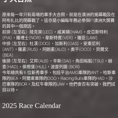
原來每一年只有兩場的車手大合照，就是在澳洲的揭幕戰及在
阿布扎比的閉幕戰了。這亦是小編每年務必參與F1澳洲大獎賽
的其中一個原因。
前排 (左至右): 陸克萊(LEC)，咸美頓(HAM)，皮亞斯特利
(PIA)，羅禮士(NOR)，韋斯特賓(VER)，羅臣(LAW)
中排 (左至右): 杜漢(DOO)，加斯利(GAS)，安東尼利
(ANT)，羅素(RUS)，阿朗素(ALO)，奧干(OCO)，貝爾文
(BEA)
後排 (左至右): 艾邦(ALB)，辛斯(SAI)，角田裕毅(TSU)，赫
查(HAD)，侯根堡(HUL)，波度列圖 (BOR)
今年總共有 6 位新秀車手，包括平治AMG車隊的ANT，哈斯車
隊的BEA，阿爾卑車隊的DOO，Racing Bulls車隊的HAD，沙
巴車隊的BOR，及紅牛車隊的LAW。他們會否有突破，我們拭
目以待。
2025 Race Calendar