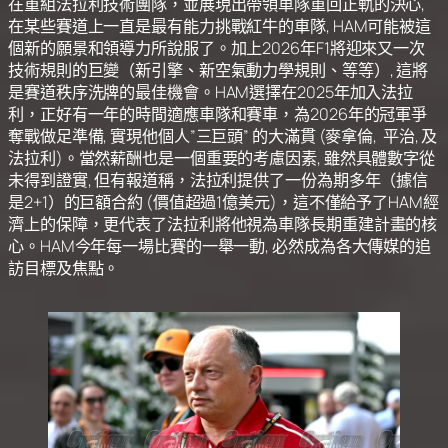
在重組法拉利技術團隊，並展現出帶領車隊重回正軌的決心,
在某些賽道上一直是最有能力挑戰紅牛的車隊, HAM可能被這
個新的願景和領導力所說服了。加上2026年F1將迎來又一次
技術規則的巨變（新引擎、新空氣動力學規則、等等）, 這將
是賽道秩序洗牌的最佳機會。HAM選擇在2025年加入法拉
利，正好有一年的時間適應車隊和賽車，為2026年的冠軍爭
奪戰做足準備, 實現他個人”三巨頭” 的大滿貫 (麥拿倫, 平治, 及
法拉利)。當然薪酬也是一個重要的考慮因素, 雖然具體數字從
未得到證實, 但有報道稱，法拉利提供了一份為期多年（據信
是2+1）的巨額合約 (價值超過1億美元)，這不僅給予了HAM經
濟上的保障，更代表了法拉利將他視為車隊長期重建計畫的核
心。HAM今年每一場比賽的一舉一動, 必然成為各大傳媒的追
訪目標及焦點。