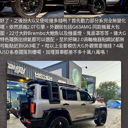
好了，之後扮大G又使咗幾多錢咧？首先動力部分系完全無變化
嘅，依然原廠2.0T引擎。外觀就包括G63AMG 同款機蓋大包
圍，22寸大鈴Brembo大鮑魚以及機蓋燈、鬼面罩等等。連大G
特色嘅側出排氣都可以選配，至於把聲2.0渦輪機器點調試都無
可能貼近到G63噶了。咁以上全套模仿大G外觀需要幾錢？4萬
USD系泰國落到樓噶，加埋買車都差不多十萬八萬咯！