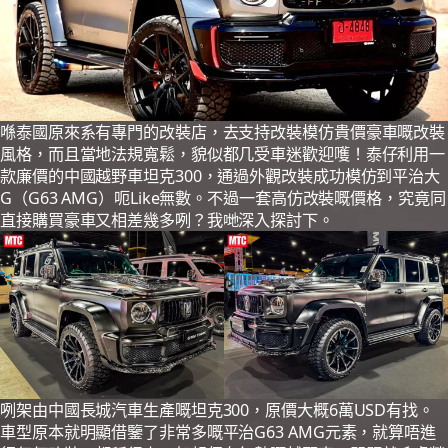
喺泰國原來系有專門的改裝店，去支持改裝模仿貴價豪車嘅改裝
風格，而且當地法規寬鬆，貌似都几受車迷歡迎嚄！泰仔利用一
款廉價的中國越野車坦克300，通過外觀改裝成功模仿到平治大
G（G63 AMG）呃Like無數。不過一套高仿改裝嘅價格，究竟同
直接購買豪車又相差幾多咧？我哋深入探討下。
咧架由中國長城汽車生產嘅坦克300，原價大概6萬USD有找。
車型原本就明顯借鑒了非常多嘅平治G63 AMG元素，就算唔進