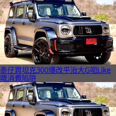
泰仔買坦克300爆改平治大G呃Like
嘅消費陷阱