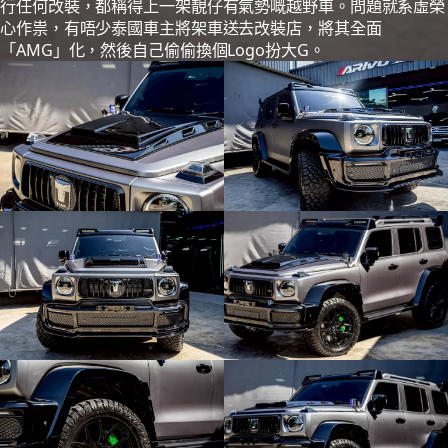
行任何改裝，都稱得上一架靚仔有氣勢嘅越野車。問題就系虛榮
心作祟，有唔少泰國車主將架車送去改裝店，將其全面
「AMG」化，然後自己偷偷換個Logo扮大G。