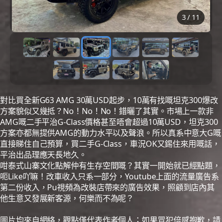
3
/
11
對比買全新G63 AMG 30萬USD起步，10萬有找嘅坦克300爆改
方案貌似又幾抵？No！No！No！錯曬了其實。市場上一款非
AMG嘅二手平治G-Class價格甚至唔會超過10萬USD，坦克300
方案亦都無提供AMG的動力水平以及聲浪。所以真系中意大G嘅
直接睇住自己預算，買二手G-Class，車況OK又錫住來用嘅話，
平治出品理應天長地久。
咁泰式山寨文化點解仲有生存空間嘅？其實一開始就已經點題，
呃Like吖嘛！改車收入只系一部分，Youtube上面的流量廣告系
第二份收入，Pu視頻為改裝店帶來的廣告效果，照顧到店內其
他生意又發展新客源，何樂而不為呢？
圖片均來自網絡，觀點僅代表作者個人；如果冒犯倍感抱歉，請