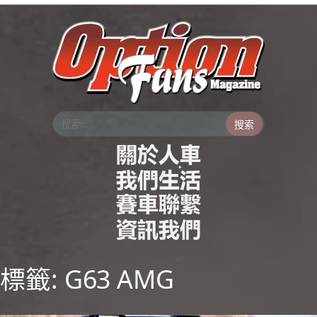
跳
至
主
要
內
容
搜索
標籤:
G63 AMG