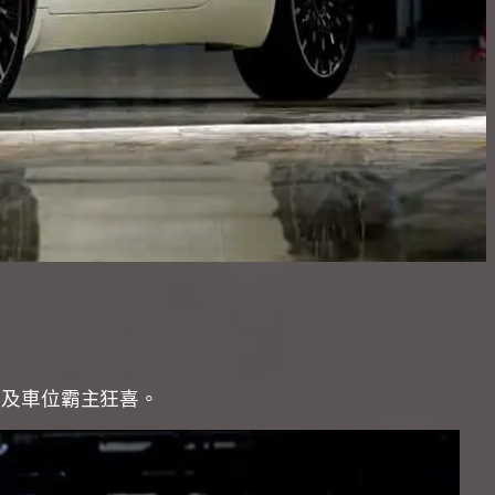
r以及車位霸主狂喜。