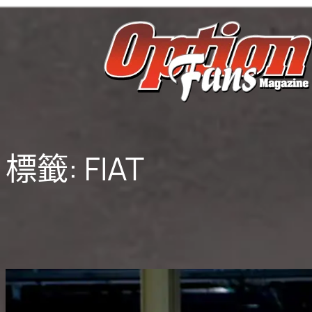
跳
至
主
要
內
容
標籤:
FIAT