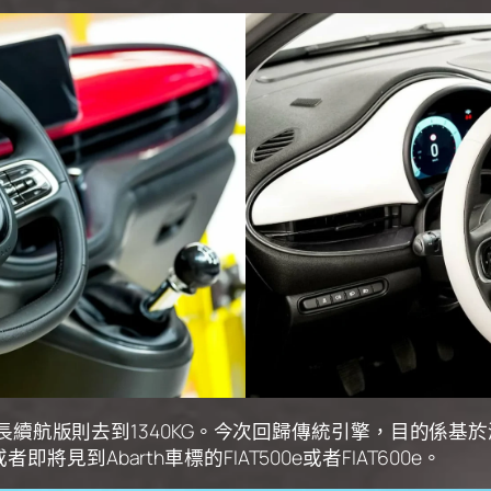
G，而長續航版則去到1340KG。今次回歸傳統引擎，目的係
見到Abarth車標的FIAT500e或者FIAT600e。