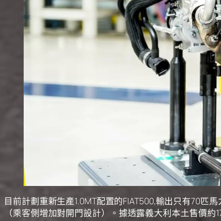
目前計劃重新生產1.0MT配置的FIAT500,輸出只有
（乘客側增加對開門設計）。據透露義大利本土售價約17