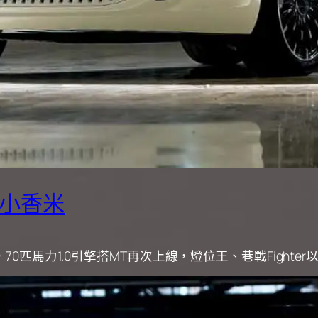
利小香米
70匹馬力1.0引擎搭MT再次上線，燈位王、巷戰Fighte