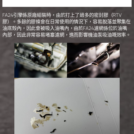
FA24引擎係原廠組裝時，由於打上了過多的密封膠（RTV
膠）。多餘的膠條會在日常使用的情況下，容易脫落並聚集在
油底殼內，因此會被吸入油嘴內，由於FA24濾網係位於油嘴
內部，因此非常容易堵塞濾網，進而影響機油泵吸油嘅效率。