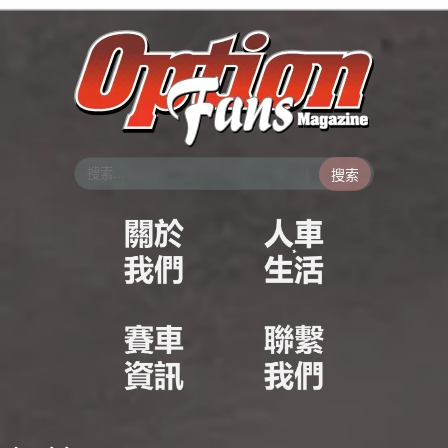
跳
至
主
要
內
容
搜索