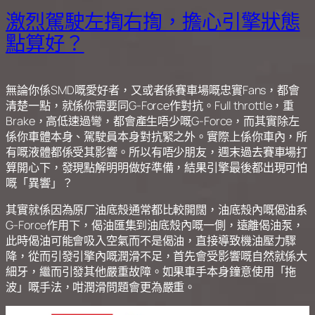
激烈駕駛左揈右揈，擔心引擎狀態
點算好？
無論你係SMD嘅愛好者，又或者係賽車場嘅忠實Fans，都會
清楚一點，就係你需要同G-Force作對抗。Full throttle，重
Brake，高低速過彎，都會產生唔少嘅G-Force，而其實除左
係你車體本身、駕駛員本身對抗緊之外。實際上係你車內，所
有嘅液體都係受其影響。所以有唔少朋友，週末過去賽車場打
算開心下，發現點解明明做好準備，結果引擎最後都出現可怕
嘅「異響」？
其實就係因為原厂油底殼通常都比較開闊，油底殼內嘅偈油系
G-Force作用下，偈油匯集到油底殼內嘅一側，遠離偈油泵，
此時偈油可能會吸入空氣而不是偈油，直接導致機油壓力驟
降，從而引發引擎內嘅潤滑不足，首先會受影響嘅自然就係大
細牙，繼而引發其他嚴重故障。如果車手本身鐘意使用「拖
波」嘅手法，咁潤滑問題會更為嚴重。