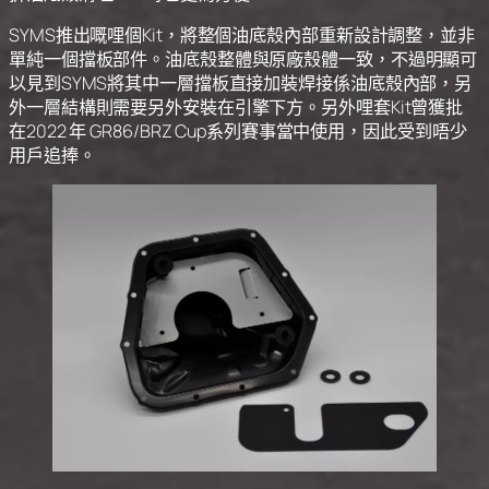
SYMS推出嘅哩個Kit，將整個油底殼內部重新設計調整，並非
單純一個擋板部件。油底殼整體與原廠殼體一致，不過明顯可
以見到SYMS將其中一層擋板直接加裝焊接係油底殼內部，另
外一層結構則需要另外安裝在引擎下方。另外哩套Kit曾獲批
在2022 年 GR86/BRZ Cup系列賽事當中使用，因此受到唔少
用戶追捧。