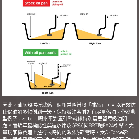
因此，油底殼擋板就係一個相當唔錯嘅「補品」，可以有效防
止偈油過多傾側到一邊，保持吸油嘴附近有足量偈油。作為典
型例子，Subaru嘅水平對置引擎就係特別需要留意吸油問
題。而近年最標誌性莫過於用於GR86同BRZ嘎FA24引擎。大
量玩家係賽道上進行長時間的激烈”掟”彎時，受G-Force影