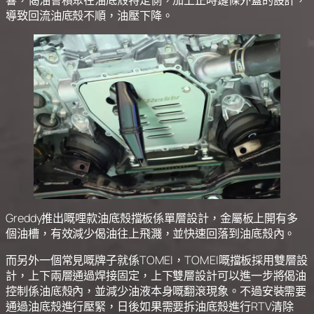
響，偈油會積聚在油底殼特定側，加上正時鏈條外蓋的設計，
導致回流油底殼不順，油壓下降。
Greddy推出嘅哩款油底殼擋板係單層設計，金屬板上開有多
個油槽，有效減少偈油往上飛濺，並快速回落到油底殼內。
而另外一個常見嘅牌子就係TOMEI，TOMEI嘅擋板採用雙層設
計，上下兩層通過焊接固定，上下雙層設計可以進一步將偈油
控制係油底殼內，並減少油液本身嘅翻滾現象。不過安裝需要
通過油底殼進行壓緊，日後如果需要拆油底殼進行RTV清除