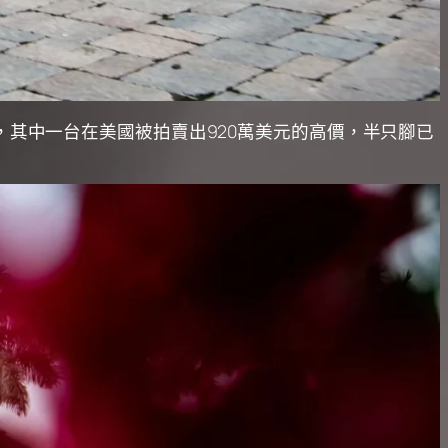
的F50，其中一台在美國被拍賣出920萬美元的高價，半只腳已