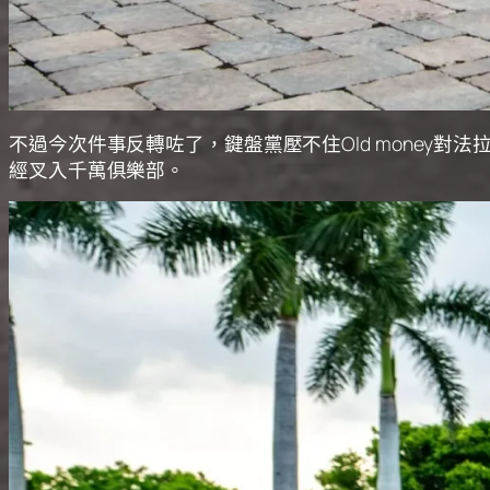
不過今次件事反轉咗了，鍵盤黨壓不住Old money對法拉
經叉入千萬俱樂部。