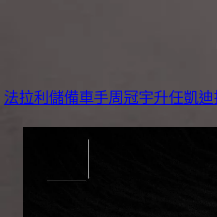
法拉利儲備車手周冠宇升任凱迪