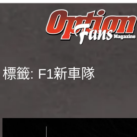
跳
至
主
要
內
容
標籤:
F1新車隊