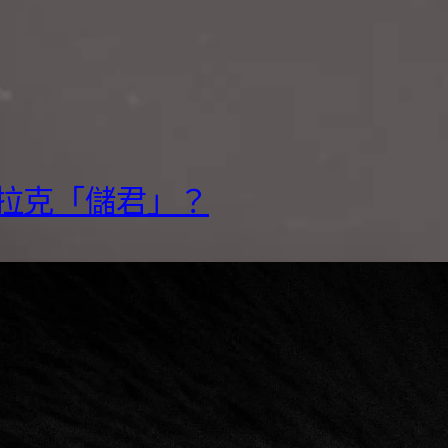
拉克「儲君」？