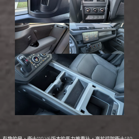
有趣的是，衛士110 V6版本的馬力推重比，高於這架衛士130