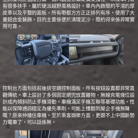
有很多扶手，屬於硬派越野風格設計。車內內飾簡約平滑的厚
皮革以及平整的面板，所有嘢都方方正正排列有序。使用了大
量鋁合金裝飾，目的主要係便於清理泥沙，簡約得來係非常實
用可靠。
控制台方面包括前後排空調控制面板，所有按鈕設置都非常直
觀傳統。車上設計了多個固定網兜放置雜物，無線充電幾位設
計成內傾斜防止手機滑動。車機滿足手機互聯等基礎功能，性
能以保障通訊穩定為優先準則，可能上樓翻到屋企手機無聲
嘅？原來仲連住車機。至於乘客娛樂方面，更跟不上中國新勢
力電車了，可以話係無。