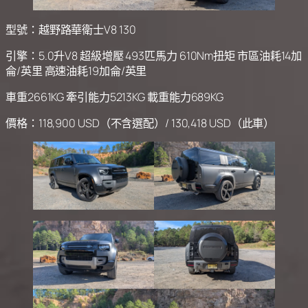
型號：越野路華衛士V8 130
引擎：5.0升V8 超級增壓 493匹馬力 610Nm扭矩 市區油耗14加
侖/英里 高速油耗19加侖/英里
車重2661KG 牽引能力5213KG 載重能力689KG
價格：118,900 USD（不含選配）/ 130,418 USD（此車）