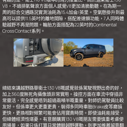
V8，不過排氣聲浪方面個人感覺V8更加清脆動聽。在為期一
周的綜合交通路況實測油耗為15.4加侖/英里。空氣懸掛升到最
高可以提供11.5英吋的離地間隙，搭配差速鎖功能，7人同時體
驗越野不再是問題。輪胎方面搭配為22英吋的Continental
Cross Contact系列。
總結來講越野路華衛士130 V8嘅感覺就係駕駛視野出奇的好，
加上360度無死角攝像頭非常實用。操控方面在車流中穿插非
常靈活，完全感覺唔到超過兩噸半嘅重量，對師奶駕駛員比較
友好。但係車更大更重更貴，裝得多同時車胎Brake皮等磨損
更快，更換相對頻繁可能會佔用寶貴時間。即使油耗能接受，
但總體經濟性堪憂。有意願購買130 V8嘅朋友需要慎重考慮使
用場景，如果只係打算日常體驗越野運動，則更加推薦留意翻