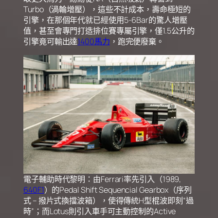
Turbo（渦輪增壓），這些不計成本，壽命極短的
引擎，在那個年代就已經使用5-6Bar的驚人增壓
值，甚至會專門打造排位賽專屬引擎，僅1.5公升的
引擎竟可輸出達
1400馬力
，跑完便廢棄。
電子輔助時代黎明：由Ferrari率先引入（1989,
640F1
）的Pedal Shift Sequencial Gearbox（序列
式 – 撥片式換擋波箱），使得傳統H型棍波即刻“過
時”；而Lotus則引入車手可主動控制的Active