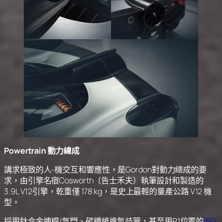
Powertrain 動力總成
講求極致的人-機交互和響應性，是Gordon對動力總成的要
求，由引擎名宿Cosworth（告士禾夫）執筆設計和製造的
3.9L V12引擎，乾重僅 178 kg，是史上最輕的量產公路 V12 機
型。
採用鈦合金連桿/氣門、碳纖維進氣歧管，甚至用P1位置的
ISG