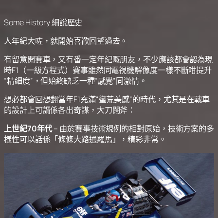
Some History 細說歷史
人年紀大咗，就開始喜歡回望過去。
有留意開賽車，又有番一定年紀嘅朋友，不少應該都會認為現
時F1（一級方程式）賽事雖然同電視機解像度一樣不斷咁提升
“精細度”，但始終缺乏一種“感覺”同激情。
想必都會回想翻當年F1充滿“蠻荒美感”的時代，尤其是在戰車
的設計上可謂係各出奇謀，大刀闊斧：
上世紀70年代
– 由於賽事技術規例的相對原始，技術方案的多
樣性可以話係「條條大路通羅馬」，精彩非常。