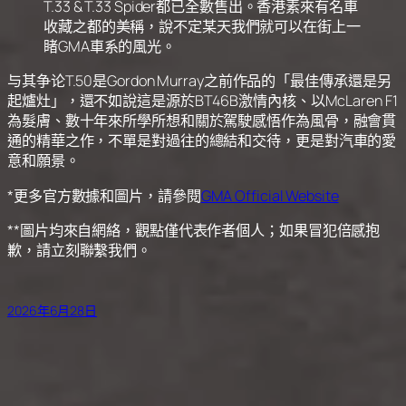
T.33 & T.33 Spider都已全數售出。香港素來有名車
收藏之都的美稱，說不定某天我們就可以在街上一
睹GMA車系的風光。
与其争论T.50是Gordon Murray之前作品的「最佳傳承還是另
起爐灶」，還不如說這是源於BT46B激情內核、以McLaren F1
為髮膚、數十年來所學所想和關於駕駛感悟作為風骨，融會貫
通的精華之作，不單是對過往的總結和交待，更是對汽車的愛
意和願景。
*更多官方數據和圖片，請參閱
GMA Official Website
**圖片均來自網絡，觀點僅代表作者個人；如果冒犯倍感抱
歉，請立刻聯繫我們。
2026年6月28日