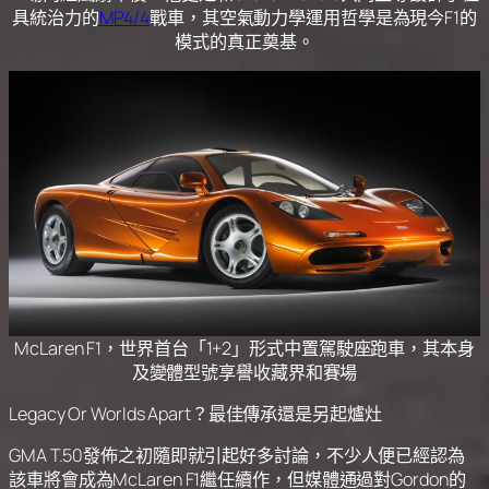
具統治力的
MP4/4
戰車，其空氣動力學運用哲學是為現今F1的
模式的真正奠基。
McLaren F1，世界首台「1+2」形式中置駕駛座跑車，其本身
及變體型號享譽收藏界和賽場
Legacy Or Worlds Apart？最佳傳承還是另起爐灶
GMA T.50發佈之初隨即就引起好多討論，不少人便已經認為
該車將會成為McLaren F1繼任續作，但媒體通過對Gordon的