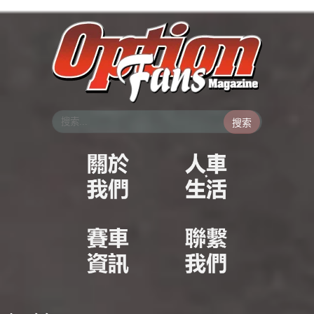
跳
至
主
要
內
容
搜索