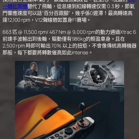
一體化電機
替代了飛輪，從怠速到紅線轉速仅需 0.3 秒，節氣
門響應速度可以話“百分百跟腳”，幾乎係0遲滯！最高轉速高
達12,100 rpm，V12聲線猶如置身F1賽場。
663 匹 @ 11,500 rpm/ 467 Nm @ 9,000 rpm的動力通過Xtrac 6
前速手波輸出到後輪，驅動僅有986kg的輕盈車身。且在
2,500 rpm 時即可輸出 70% 以上的扭矩，不會像傳統高轉機器
那般，每下都要將轉數催高如此intense。