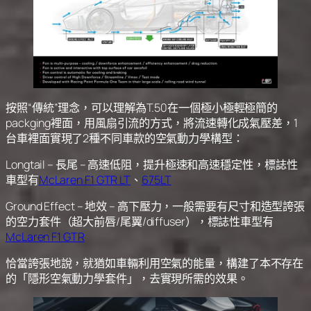
按照“傳統”理念，可以理解為T.50在一個極小極輕極簡的
packging裡面，用風扇引流的方式，將流速轉化成氣壓差，1
台車裡面實現了2種不同車款的空氣動力學構型：
Longtail – 長尾 – 高速低阻，提升極速和高速穩定性，標誌性
車型有
McLaren F1 GTR LT
、
675LT
Ground Effect – 地效 – 高下壓力，一般需要有尺寸和造型誇張
的空力套件（超大前唇/尾翼/diffuser），標誌性車型有
McLaren F1 GTR
恰當誇張地說，就猶如車輛利用空氣的能量，構建了本不存在
的「隱形空氣動力學套件」，去實現所需的效果。