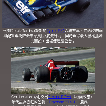
例如Derek Gardner設計的
Tyrrell P34
六輪賽車，前4後2的輪
組配置專為降低車頭風阻/氣流升力、同時獲得最大機械抓地
力而設，出場便連續登台；
Gordon Murray則交出
Ground Effect
（地面效應）
年代最為瘋狂的答卷，
Brabham BT46B
「風扇