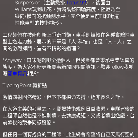
Suspension（主動懸掛,
Lotus 92
），後面由
Willams玩到出花，實時調整四輪高度、阻尼乃至
縱向/橫向的抗傾側水平，完全便是目前F1和街道
性能車型的技術雛形。
工程師們在技術創新上爭奇鬥豔，車手則輾轉在各種實驗性車
型上遊走刀鋒，展示的不單是「人-科技」也是「人 – 人」之
間的激烈搏鬥，豈有不精彩的道理？
*Anyway，口味呢啲嘢全憑個人，但我哋都會秉承專業認真的
態度，為大家不斷更新賽事新聞同相關資訊，歡迎follow我哋
嘅
賽車資訊
頻道*
Tipping Point 轉折點
激情四射固然精彩，但下下都搵命去搏，絕非長久之計。
在人道主義的考量之下，賽場技術規例日益收緊，車隊背後的
工程師自然也是不進則退，去適應規矩，又或者退出遊戲，台
前幕後的競爭同樣殘酷。
但任何一個有抱負的工程師，此生終會希望將自己天馬行空的