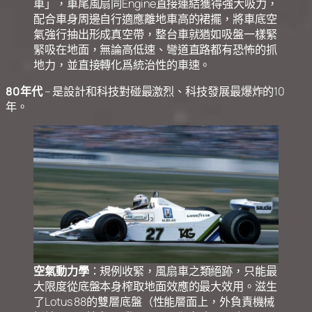
車」，車尾風扇同Engine直接連結獲得強大吸力，
配合車身周邊自行適應離地車高的裙擺，將車底空
氣強行抽出形成真空帶，整台車就猶如吸盤一樣緊
緊吸在地面，無論高低速、彎道直路都有恐怖的抓
地力，並直接轉化爲統治性的車速。
80年代
– 是設計和科技對碰最激烈、科技發展最爆炸的10
年。
空氣動力學
：規例收緊，風扇車之類絕跡，只能最
大限度從底盤本身榨取地面效應的最大效用。滋生
了Lotus 88的雙層底盤（性能層面上，外負責機械