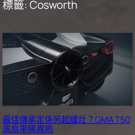
標籤:
Cosworth
最佳傳承定係另起爐灶？GMA T50
風扇車睇真啲