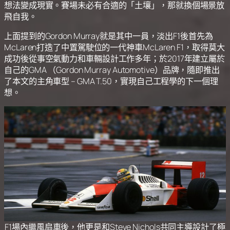
想法變成現實。賽場未必有合適的「土壤」，那就換個場景放
飛自我。
上面提到的Gordon Murray就是其中一員，淡出F1後首先為
McLaren打造了中置駕駛位的一代神車McLaren F1，取得莫大
成功後從事空氣動力和車輛設計工作多年；於2017年建立屬於
自己的GMA （Gordon Murray Automotive）品牌，隨即推出
了本文的主角車型 – GMA T.50，實現自己工程學的下一個理
想。
F1場內繼風扇車後，他更是和Steve Nichols共同主導設計了極