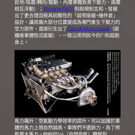
抓地/吸震/轉向/驅動，內層單獨負責下壓力，兩層
相互浮動）；
Williams FW07
則與規則言和，發展
出了更合理且極具前瞻性的「超窄座艙+機件倉」
設計，讓底盤大部分位置變成為專門產生下壓力的
空力部件，直接衍生出了
Carbon Monocoque
（碳
纖維單體殼式座艙），一致沿用到如今的F1和超跑
身上。
馬力飆升：空氣動力學效率的提升，可以加諸於車
體的馬力上限自然越高。車隊們不遺餘力，為了榨
取更大馬力，紛紛從NA（自然吸氣）轉營到