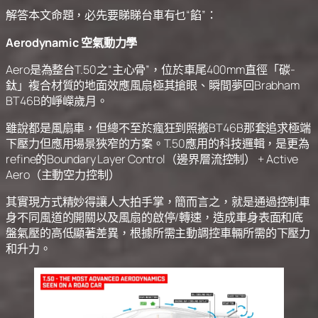
解答本文命題，必先要睇睇台車有乜“餡”：
Aerodynamic 空氣動力學
Aero是為整台T.50之“主心骨”，位於車尾400mm直徑「碳-
鈦」複合材質的地面效應風扇極其搶眼、瞬間夢回Brabham
BT46B的崢嶸歲月。
雖說都是風扇車，但總不至於瘋狂到照搬BT46B那套追求極端
下壓力但應用場景狹窄的方案。T.50應用的科技邏輯，是更為
refine的Boundary Layer Control（邊界層流控制） + Active
Aero（主動空力控制）
其實現方式精妙得讓人大拍手掌，簡而言之，就是通過控制車
身不同風道的開關以及風扇的啟停/轉速，造成車身表面和底
盤氣壓的高低顯著差異，根據所需主動調控車輛所需的下壓力
和升力。