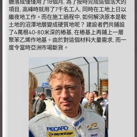
體落成僅僅用了18個月, 為了按時完成這個浩大的
項目, 高峰時就用了7千名工人, 同時在工地上日以
繼夜地工作。而在施工過程中, 如何解決原本是軟
土地的沼澤地層變成硬質地呢？ 建設者們共鋪設
了4萬根40-80米深的樁基, 在樁基上再鋪上一層
聚苯乙烯作地基。由於對這個材料大量需求, 而一
度令當時亞洲市場斷貨。