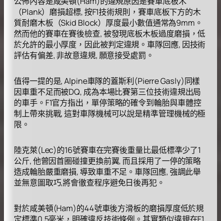
公佈內容是咸美頓(Ham)的違規原因是賽車底板木
（Plank）磨損超標, 按F1技術規則，賽車底板下方的木
質耐磨木板（Skid Block）厚度最小數值通常為9mm。
然而他的賽車在賽後檢查, 被發現底板木板過度磨損，低
於允許的最小厚度，因此被判定違規。車隊回應, 因技術
評估有偏差, 非故意違規, 願意接受處罰。
值得一提的是, Alpine車隊的蓋斯利(Pierre Gasly)同樣
因車重不足而被DQ, 成為本場比賽第三位技術違規出局
的車手。F1官方指出，單停策略的確令到輪胎與車體控
制上帶來挑戰, 這對車隊機械可以說是精準管理機械的極
限。
陸克萊(Lec)的16號賽車在完賽後重量比最低標準少了1
公斤, 他曾因首圈碰撞更換前翼, 而且採用了一停的策略
造成輪胎嚴重磨損, 導致車重不足。車隊回應, 強調此舉
並無意圖取巧,將會徹查程序避免日後再犯。
對於咸美頓(Ham)的44號車後方滑板的磨損厚度低於規
定標準0.5毫米，明確違反技術條例。其實類似違規在F1