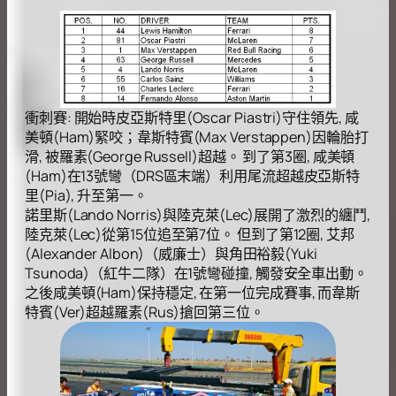
衝刺賽: 開始時皮亞斯特里(Oscar Piastri)守住領先, 咸
美頓(Ham)緊咬；韋斯特賓(Max Verstappen)因輪胎打
滑, 被羅素(George Russell)超越。 到了第3圈, 咸美頓
(Ham)在13號彎（DRS區末端）利用尾流超越皮亞斯特
里(Pia), 升至第一。
諾里斯(Lando Norris)與陸克萊(Lec)展開了激烈的纏鬥,
陸克萊(Lec)從第15位追至第7位。 但到了第12圈, 艾邦
(Alexander Albon)（威廉士）與角田裕毅(Yuki
Tsunoda)（紅牛二隊）在1號彎碰撞, 觸發安全車出動。
之後咸美頓(Ham)保持穩定, 在第一位完成賽事, 而韋斯
特賓(Ver)超越羅素(Rus)搶回第三位。