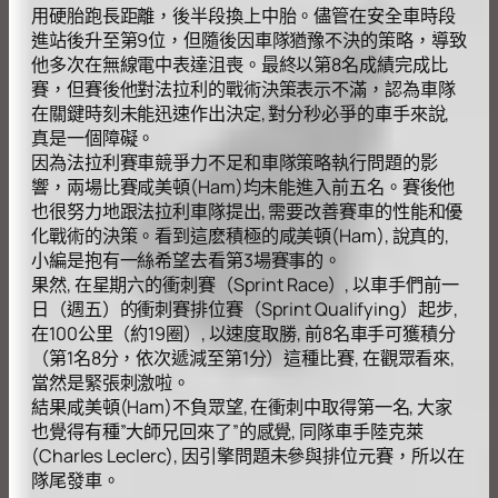
用硬胎跑長距離，後半段換上中胎。儘管在安全車時段
進站後升至第9位，但隨後因車隊猶豫不決的策略，導致
他多次在無線電中表達沮喪。最終以第8名成績完成比
賽，但賽後他對法拉利的戰術決策表示不滿，認為車隊
在關鍵時刻未能迅速作出決定, 對分秒必爭的車手來說,
真是一個障礙。
因為法拉利賽車競爭力不足和車隊策略執行問題的影
響，兩場比賽咸美頓(Ham)均未能進入前五名。賽後他
也很努力地跟法拉利車隊提出, 需要改善賽車的性能和優
化戰術的決策。看到這麽積極的咸美頓(Ham), 說真的,
小編是抱有一絲希望去看第3場賽事的。
果然, 在星期六的衝刺賽（Sprint Race）, 以車手們前一
日（週五）的衝刺賽排位賽（Sprint Qualifying）起步,
在100公里（約19圈）, 以速度取勝, 前8名車手可獲積分
（第1名8分，依次遞減至第1分）這種比賽, 在觀眾看來,
當然是緊張刺激啦。
結果咸美頓(Ham)不負眾望, 在衝刺中取得第一名, 大家
也覺得有種”大師兄回來了”的感覺, 同隊車手陸克萊
(Charles Leclerc), 因引擎問題未參與排位元賽，所以在
隊尾發車。