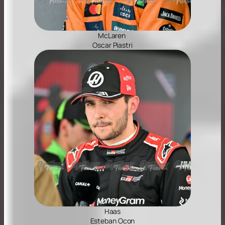
McLaren
Oscar Piastri
Haas
Esteban Ocon