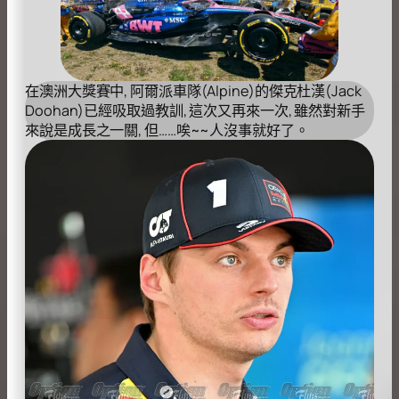
在澳洲大獎賽中, 阿爾派車隊(Alpine)的傑克杜漢(Jack
Doohan)已經吸取過教訓, 這次又再來一次, 雖然對新手
來說是成長之一關, 但……唉~~人沒事就好了。