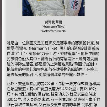
赫爾曼·蒂爾
(Hermann Tilke)
Website:tilke.de
她是由一位德國又是工程師又是賽車手的賽道設計家, 赫
爾曼·蒂爾克（Hermann Tilke）設計的, 賽道設計靈感來
自漢字“上”，寓意著“力爭上游，乘勝追擊”。他把中國的
民族特色融入其中。副看台頂的荷葉設計。還有臨湖而
建的車隊生活區, 都是模仿上海著名景點”豫園”的設計。
把傳統的中國紅和金色都放在建築物的細節內。在晚上
遍佈藍光的折射下, 更顯這個建築的華麗和雄偉。
此外，賽道總長度約為7公里，包括一級方程式賽道和其
它類型賽道。其中F1賽道長度為5.451公里，寬12-18公
尺。有7個左彎和9個右彎, 最見功夫的就是以最高時速
320公里, 沿大直路到末端, 有一個寬濶的髮夾彎。車手們
既要爭取位置超車, 又要顧及髮夾彎前的準備, 可觀性怎