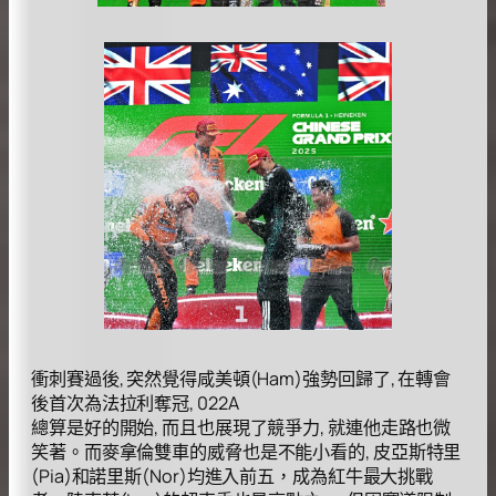
衝刺賽過後, 突然覺得咸美頓(Ham)強勢回歸了, 在轉會
後首次為法拉利奪冠, 022A
總算是好的開始, 而且也展現了競爭力, 就連他走路也微
笑著。而麥拿倫雙車的威脅也是不能小看的, 皮亞斯特里
(Pia)和諾里斯(Nor)均進入前五，成為紅牛最大挑戰