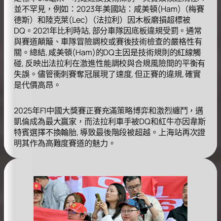
並不罕見，例如：2023年美國站：咸美頓(Ham)（梅賽
德斯）和陸克萊(Lec)（法拉利）因木板磨損超標被
DQ。2021年比利時站, 部分車隊因底板違規受罰。通常
與賽道顛簸、車隊冒險調校或賽後技術檢查的嚴格性有
關。總結, 咸美頓(Ham)的DQ主因是技術規則的紅線觸
碰, 反映出法拉利在激進性能調校與合規風險間的平衡有
失誤。儘管衝刺賽奪冠展現了速度, 但正賽的違規, 確實
是代價高昂。
2025年F1中國大獎賽正賽充滿策略博弈和激烈纏鬥，邁
凱倫成為最大贏家，而法拉利車手被DQ和紅牛亦因韋斯
特賓選擇不換輪胎, 導致最後階段被超越。上海站再次證
明其作為高難度賽道的魅力。