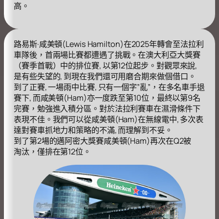
高。
路易斯·咸美頓(Lewis Hamilton)在2025年轉會至法拉利
車隊後，首兩場比賽都遭遇了挑戰。在澳大利亞大獎賽
（賽季首戰）中的排位賽, 以第12位起步。對觀眾來說,
是有些失望的, 到現在我們還可用磨合期來做個借口。
到了正賽, 一場雨中比賽, 只有一個字”亂”，在多名車手退
賽下, 而咸美頓(Ham)亦一度跌至第10位，最終以第9名
完賽，勉強進入積分區。對於法拉利賽車在濕滑條件下
表現不佳。我們可以從咸美頓(Ham)在無線電中, 多次表
達對賽車抓地力和策略的不滿, 而理解到不妥。
到了第2場的邁阿密大獎賽咸美頓(Ham)再次在Q2被
淘汰，僅排在第12位。