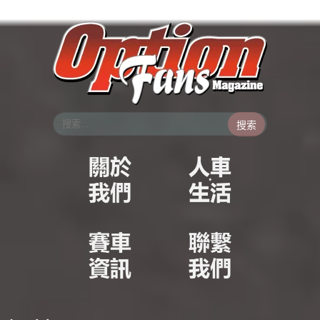
跳
至
主
要
內
容
搜索