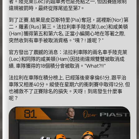
者。陸克萊(Lec)的超車秀也是亮點之一, 但因賽道限制
違規被罰時，最終從隊尾追至第7。
到了正賽, 結果是皮亞斯特里(Pia)奪冠，諾裡斯(Nor)第
二，羅素(Rus)第三。法拉利車手陸克萊(Lec)和咸美頓
(Ham)獲得第五和第六名, 正當小編開心地在等著之際,
突然收到有車手被取消資格。“咦？! 誰呢？”
官方發出了震撼的消息：法拉利車隊的兩名車手陸克萊
(Lec)和同隊的咸美頓(Ham)因技術違規雙雙被取消成
績, 車隊獲得的18個積分會被取消。”What?!!”
法拉利在車隊在積分榜上, 已經落後麥拿倫61分, 跟平治
車隊又相差40分。縱使在星期六的衝刺賽中取得12分, 但
也補救不了正賽除名的損失。天呀﹗到底發生什麼事
呢？