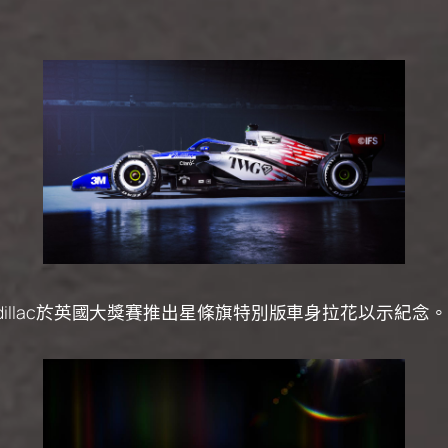
illac於英國大獎賽推出星條旗特別版車身拉花以示紀念。