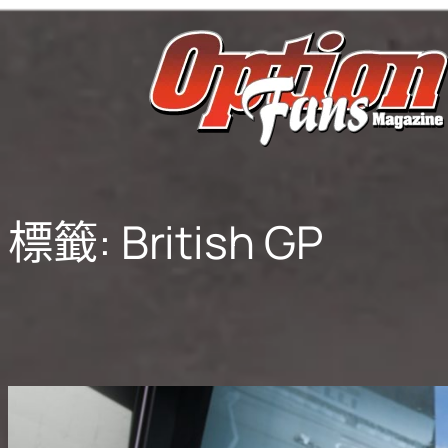
跳
至
主
要
內
容
標籤:
British GP