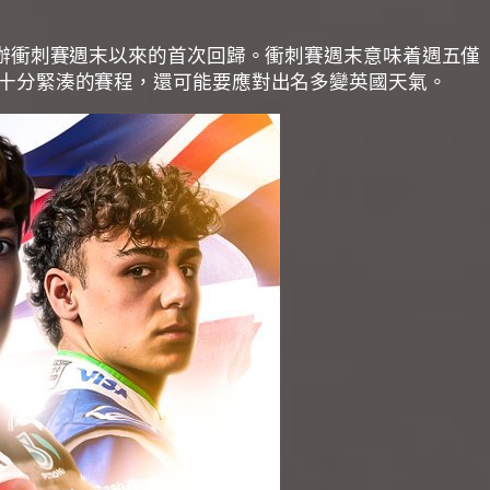
021 年首次舉辦衝刺賽週末以來的首次回歸。衝刺賽週末意味着週五僅
整個週末十分緊湊的賽程，還可能要應對出名多變英國天氣。