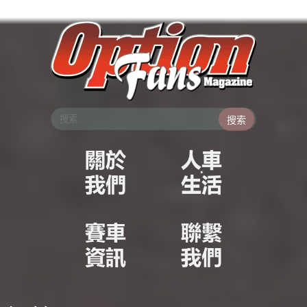
跳
至
主
要
內
容
搜索