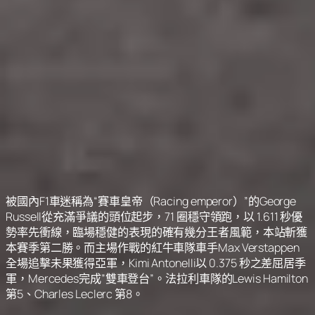
被國內F1車迷稱為“賽車皇帝（Racing emperor）”的George
Russell從充滿爭議的頭位起步，71 圈穩守領跑，以 1.611 秒優
勢率先衝線，臨場穩健的表現的確有幾分王者風範，本站斬獲
本賽季第二勝。而主場作戰的紅牛車隊車手Max Verstappen
全場追擊未果獲得亞軍，Kimi Antonelli以 0.375 秒之差屈居季
軍，Mercedes完成”雙車登台”。法拉利車隊的Lewis Hamilton
第5、Charles Leclerc 第8。