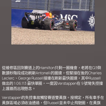
從維修區回到賽道上的Hamilton只剩一圈機會，老將在Q3倒
數讀秒階段成功刷新Antonelli的圈速，但緊接在後的Charles
Leclerc、George Russell接連在刷新最快圈速，其中Russell
做出的 1:06.113 最快單圈，一度因Verstappen在 9 號彎失控撞
上護牆而出現懸念。
Verstappen的失控事故觸發賽道雙黃旗。按規定，所有車手在
黃旗區域必須收油通過，但Russell並未中止飛馳圈，在黃旗