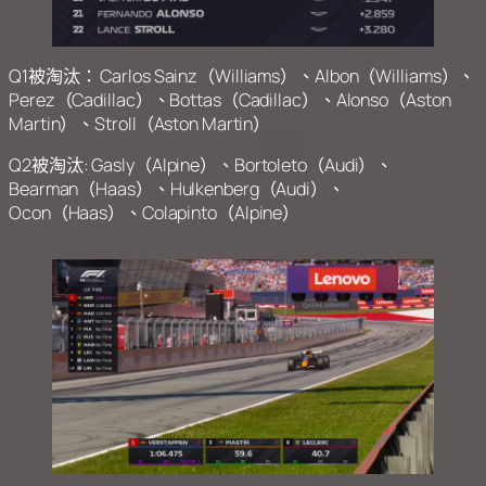
Q1被淘汰： Carlos Sainz（Williams）、Albon（Williams）、
Perez（Cadillac）、Bottas（Cadillac）、Alonso（Aston
Martin）、Stroll（Aston Martin）
Q2被淘汰: Gasly（Alpine）、Bortoleto（Audi）、
Bearman（Haas）、Hulkenberg（Audi）、
Ocon（Haas）、Colapinto（Alpine）