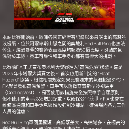
本站比賽開始前，歐洲各國正經歷有記錄以來最嚴重的高溫熱
浪侵襲，位於阿爾卑斯山脈之間的奧地利Red Bull Ring也無法
倖免，經過暴曬的賽道表面溫度均超過50攝氏度。炎熱的氣
溫對於車隊，賽車可靠性和車手身心都有着極大的挑戰。
比賽前FIA 正式宣布奧地利大獎賽進入”高溫危險”狀態。這是
2023 年卡塔爾大獎賽之後 F1 首次啟用新制定的 “Heat
Hazard” 協議。根據相關規定如果比賽週末的氣溫超過31°C，
FIA就會發布高溫預警。車手可以選擇穿着新型冷卻馬甲
（Cooling Vest），是否使用該措施完全按照車手自願原則，
但不使用的車手必須增加配重，以確保公平競爭。FIA 也會在
維修區通道和車手休息區增設強制冷卻站，確保場內各方工作
人員的健康。
Red Bull Ring單圈里程短，高低落差大、高速彎多，在極高的
賽道表面溫度下，輪胎極易陷入熱衰竭（Thermal