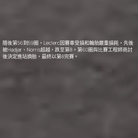
隨後第56到59圈，Leclerc因賽車受損和輪胎嚴重損耗，先後
被Hadjar、Norris超越，跌至第8。第60圈與比賽工程師商討
後決定進站换胎，最終以第8完賽。