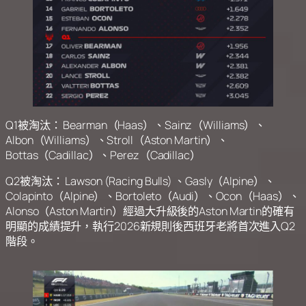
Q1被淘汰： Bearman（Haas）、Sainz（Williams）、
Albon（Williams）、Stroll（Aston Martin）、
Bottas（Cadillac）、Perez（Cadillac）
Q2被淘汰： Lawson (Racing Bulls) 、Gasly（Alpine）、
Colapinto（Alpine）、Bortoleto（Audi）、Ocon（Haas）、
Alonso（Aston Martin）經過大升級後的Aston Martin的確有
明顯的成績提升，執行2026新規則後西班牙老將首次進入Q2
階段。