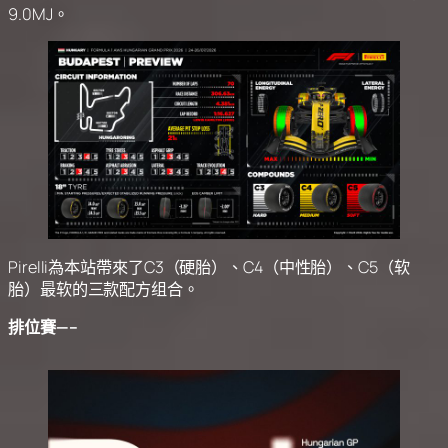
9.0MJ。
Pirelli為本站帶來了C3（硬胎）、C4（中性胎）、C5（软
胎）最软的三款配方组合。
排位賽—–