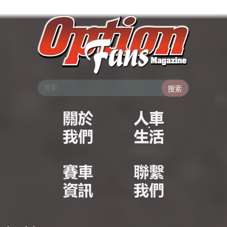
跳
至
主
要
內
容
搜索