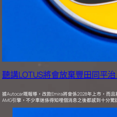
聽講LOTUS將會放棄豐田同平
據Autocar嘅報導，改款Emira將會係2028年上市，
AMG引擎，不少車迷係得知哩個消息之後都感到十分驚