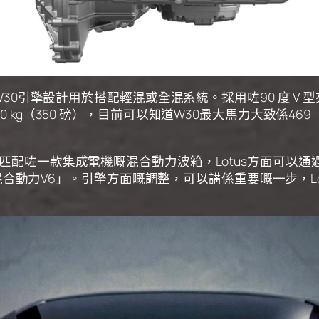
 Emira 。W30引擎設計用於搭配輕混或全混系統。採用咗90 
kg（350 磅），目前可以知道W30最大馬力大致係469–53
，匹配咗一款集成電機嘅混合動力波箱，Lotus方面可以通過
、最細嘅混合動力V6」。引擎方面嘅調整，可以講係重要嘅一步