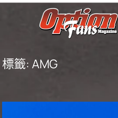
跳
至
主
要
內
容
標籤:
AMG