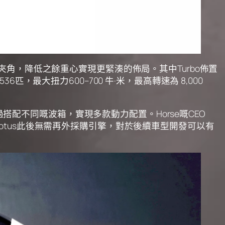
度 V 型夾角，降低之餘重心實現更緊湊的佈局。其中Turbo佈置
6匹，最大扭力600–700 牛·米，最高轉速為 8,000
搭配不同嘅波箱，實現多款動力配置。Horse嘅CEO
，Lotus此後無需再外採購引擎，對於後續車型開發可以有