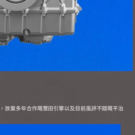
渦輪V6引擎，放棄多年合作嘅豐田引擎以及目前風評不錯嘅平治