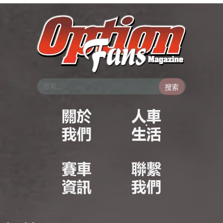
跳
至
主
要
內
容
搜索