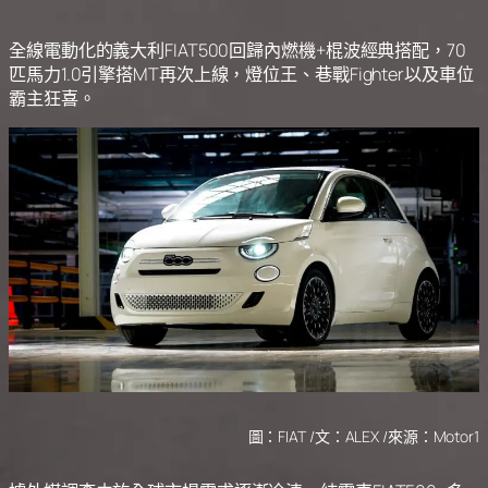
全線電動化的義大利FIAT500回歸內燃機+棍波經典搭配，70
匹馬力1.0引擎搭MT再次上線，燈位王、巷戰Fighter以及車位
霸主狂喜。
圖：FIAT /文：ALEX /來源：Motor1