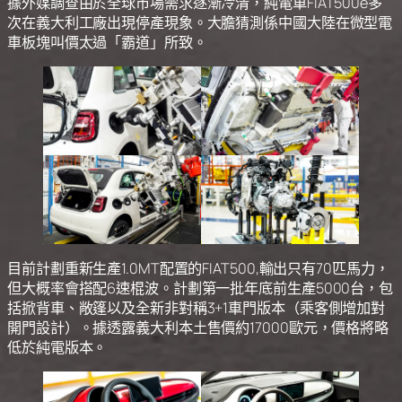
據外媒調查由於全球市場需求逐漸冷清，純電車FIAT500e多
次在義大利工廠出現停產現象。大膽猜測係中國大陸在微型電
車板塊叫價太過「霸道」所致。
目前計劃重新生產1.0MT配置的FIAT500,輸出只有70匹馬力，
但大概率會搭配6速棍波。計劃第一批年底前生產5000台，包
括掀背車、敞篷以及全新非對稱3+1車門版本（乘客側增加對
開門設計）。據透露義大利本土售價約17000歐元，價格將略
低於純電版本。