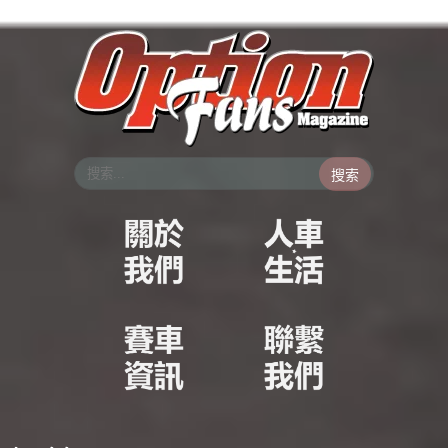
跳
至
主
要
內
容
搜索