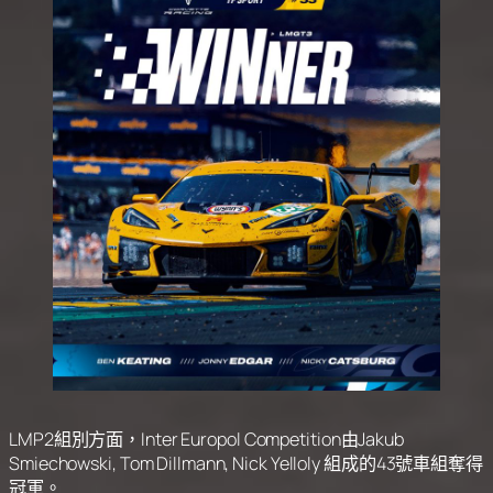
LMP2組別方面，Inter Europol Competition由Jakub
Smiechowski, Tom Dillmann, Nick Yelloly 組成的43號車組奪得
冠軍。