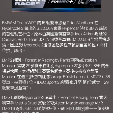
BMW M Team WRT 的 15 號賽車憑藉 Dries Vanthoor 在
Hyperpole 2 做出的 3:22.564 奪得 Hypercar 時代 BMW 廠隊
的首個勒芒杆位，原本由英國籍韓裔車手Jack Aitken駕駛的
Cadillac Hertz Team JOTA 38號賽車做出3:22.559全場最快成
績，因違反Hyperpole 2維修區起步程序被罰至第10位，將杆
位拱手讓出。
LMP2 組別，Forestier Racing by Panis車隊由Esteban
Masson 駕駛 29號賽車在組別Hyperpole 2跑出 3:32.855 的全
場最快圈，奪得組別正賽頭名起步。賽後技術審查發現
Masson 在週三排位中阻擋Garage 59 McLaren（LMGT3）58
號車，被罰退 1 位。IDEC Sport 28號賽車升至 第1位起步，29
號賽車退至第2。
LMGT3組別Hyperpole 2決戰中，Heart of Racing Team意大
利車手 Mattia Drudi 駕駛 27號Aston Martin Vantage AMR
LMGT3 跑出 3:52.433獲得杆位，是LMGT3組別唯一一位圈速