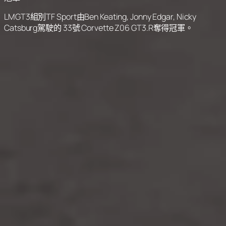
LMGT3組別TF Sport由Ben Keating, Jonny Edgar, Nicky
Catsburg駕駛的 33號 Corvette Z06 GT3.R奪得冠軍。