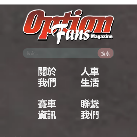
跳
至
主
要
內
容
搜索