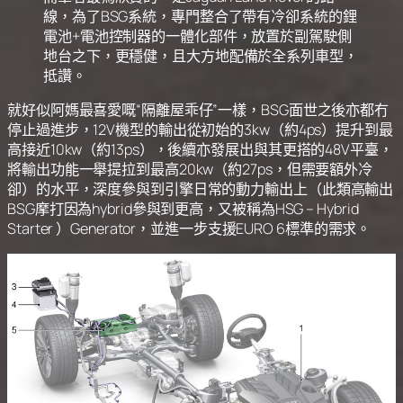
線，為了BSG系統，專門整合了帶有冷卻系統的鋰
電池+電池控制器的一體化部件，放置於副駕駛側
地台之下，更穩健，且大方地配備於全系列車型，
抵讚。
就好似阿媽最喜愛嘅“隔離屋乖仔”一樣，BSG面世之後亦都冇
停止過進步，12V機型的輸出從初始的3kw（約4ps）提升到最
高接近10kw（約13ps），後續亦發展出與其更搭的48V平臺，
將輸出功能一舉提拉到最高20kw（約27ps，但需要額外冷
卻）的水平，深度參與到引擎日常的動力輸出上（此類高輸出
BSG摩打因為hybrid參與到更高，又被稱為HSG – Hybrid
Starter ）Generator，並進一步支援EURO 6標準的需求。