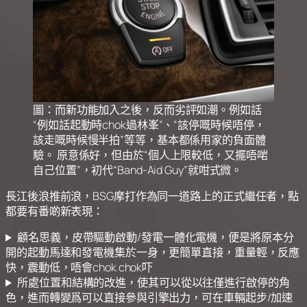
圖：而新功能加入之後，反而劣評如潮。例如話
“例如話起動時chok過林峯”、“該停嘅時候唔停，
該走嘅時候慢半拍”等等，基本都係用家的負面體
驗。 原意係好，但由於“個人上限較低，又擺唔啱
自己位置”，初代“Band-Aid Guy”就咁式微。
長江後浪推前浪，BSG摩打作為同一道路上的正式繼任者，點
都要有番啲新表現：
顧名思義，皮帶驅動啟動/發電一體化電機，便是將原本分
開的起動馬達和發電機集於一身，更簡單直接，重量輕，反應
快，震動低，唔會chok chok吓
所處位置和結構的改進，使其可以從以往僅進行啟停的角
色，進而轉變爲可以直接參與引擎出力，可在車輛起步/加速