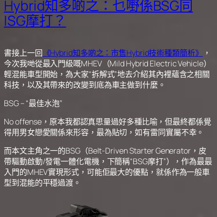
Hybrid知多啲之：乜嘢係BSG同
ISG摩打？
書接上一回
《Hybrid知多啲之：市售Hybrid技術種類簡析》
，
今次我哋從最入門級嘅MHEV（Mild Hybrid Electric Vehicle）
輕混能車型開始，為大家“拆解式”地去介紹其內裡蘊含之相關
科技，以及其帶來的改變到底為車主做到什麼。
BSG – “最佳水泡”
No offense，原本我都認真思量過好多種比喻，但最終都係覺
得用男女戀愛關係來形容，最為貼切，如有雷同實屬不幸。
而本文主角之一的BSG（Belt-Driven Starter Generator，皮
帶驅動啟動/發電一體化電機，下簡稱“BSG摩打”），作為最最
入門的MHEV實現形式，可能佢最大的優點，就係作為一般車
型到混能的平穩過渡。