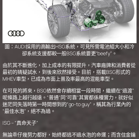
圖：AUDI採用的高輸出HSG系統，可見所需電池組大小和冷
卻系統支援都較一般BSG系統要更“beefy”。
由於其不斷進化，加上成本的有限提升，汽車廠牌和消費者從
最初的猜疑試水，到後來欣然接受。目前，搭載BSG形式的
MHEV車型，已成為市面上普及率最高的混能車型。
在可見的將來，BSG依然會存續相當一段時間，繼續在“過渡”
呢條路上越行越遠。“普通”同“可靠”其實都係種實力，就好似
迷茫同失落時第一時間想到的“go-to guy”，稱其為行業內的
“最佳水泡”，絕不為過。
ISG – “真命天子”
無論乖仔幾努力都好，始終都逃不過水泡的命運；而含住金鑰