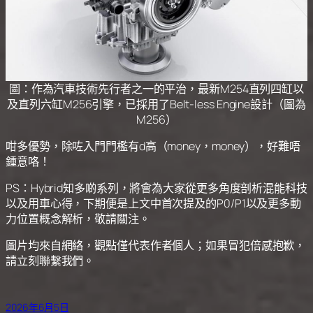
圖：作為汽車技術先行者之一的平治，最新M254直列四缸以
及直列六缸M256引擎，已採用了Belt-less Engine設計（圖為
M256）
咁多優勢，除咗入門門檻有d高（money，money），好難唔
鍾意咯！
PS：Hybrid知多啲系列，將會為大家從更多角度剖析混能科技
以及用車心得，下期便是上文中首次提及的P0/P1以及更多動
力位置概念解析，敬請關注。
圖片均來自網絡，觀點僅代表作者個人；如果冒犯倍感抱歉，
請立刻聯繫我們。
2026年6月5日