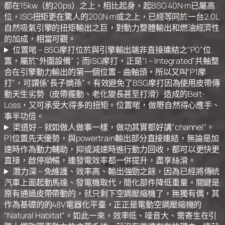
都在15kw（約20ps）之上，相比起身，起BSG 40N·m已屬高
位，ISG扭矩更在驚人的200N·m或之上，已經等同於一台2.0L
自然吸氣引擎的扭矩輸出之巨，對動力整體輸出和燃油經濟性
的加成，相當可觀。
位置啱 – BSG摩打位於與引擎輸出端非直接連結之“P0”位
置，屬於“外圍設備”；而ISG摩打，正是“I – Integrated”共軸整
合在引擎動力輸出的第一個位置 – 曲軸頭，所以又叫“P1摩
打”，可謂係“長子嫡孫”。有效避免了BSG摩打因為使用皮帶傳
動天生劣勢（皮帶擺動、老化變長甚至打滑）造成的Belt-
Loss，又可承受大得多的扭矩。位置啱，做嘢自然得心應手、
事半功倍。
渠道好 – 就如做人做事一樣，做功其實都好講“channel”。
P1位置先天優勢，與powertrain輸出部分直接連結，無論是加
速時作為動力輔助，抑或減速時進行動力回收，都可以更快更
直接，啟停順暢，連發電效率都一併提升，盡享絲滑。
潛力深 – 免維護、效率高、輸出強勁之餘，因為已經將傳統
汽車上面起動馬達、發電機取代，簡化部件降低重量。關鍵是
原有通過皮帶帶動的，就只剩下空調壓縮機了，無獨有偶，其
作為基礎的的48V電器化平臺，正正是電動空調壓縮機的
“Natural Habitat”。如此一來，效率低、噪音大、需寄生在引