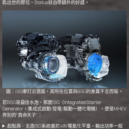
匙出世的那位，Status就自帶額外的好感。
圖：ISG摩打示意圖，其所在位置與BSG的差異不言而喻。
若BSG是最佳水泡，那麼ISG（Integrated Starter
Generator，集成式啟動/發電/驅動一體化電機），便是MHEV
界別的“真命天子”：
起點高 – 主流ISG系統基於48V電氣化平臺，輸出功率一般