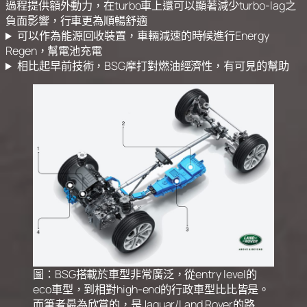
過程提供額外動力，在turbo車上還可以顯著減少turbo-lag之
負面影響，行車更為順暢舒適
可以作為能源回收裝置，車輛減速的時候進行Energy
Regen，幫電池充電
相比起早前技術，BSG摩打對燃油經濟性，有可見的幫助
圖：BSG搭載於車型非常廣泛，從entry level的
eco車型，到相對high-end的行政車型比比皆是。
而筆者最為欣賞的，是Jaguar/Land Rover的路