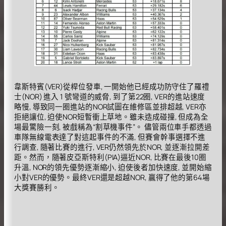
韋斯特賓(VER)從桿位發車, 一開始他已經成功防守住了羅禮
士(NOR) 進入 1 號彎道的威脅, 到了第22圈, VER的進站速度
略慢, 導致同一圈進站的NOR試圖在維修區並排超越, VER亦
拒絕讓位, 迫使NOR短暫衝上草地。雖未造成碰撞, 但成為全
場最驚險一刻, 被戲稱為“割草機事件”。 儘管兩位車手都透過
車隊無線電表達了對這起事件的不滿, 但賽會幹事選擇不進
行調查, 隨著比賽的進行, VER仍然領先於NOR, 並逐漸拉開差
距。然而，隨著皮亞斯特利(PIA)逼近NOR, 比賽在最後10圈
升溫, NOR的領先優勢逐漸縮小, 迫使後者加快速度, 並開始縮
小對VER的優勢。最終VER還是超越NOR, 贏得了他的第64場
大獎賽勝利。