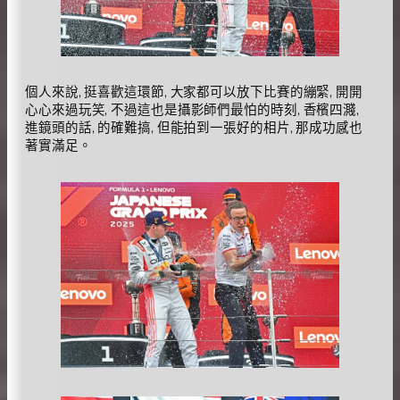
個人來說, 挺喜歡這環節, 大家都可以放下比賽的繃緊, 開開
心心來過玩笑, 不過這也是攝影師們最怕的時刻, 香檳四濺,
進鏡頭的話, 的確難搞, 但能拍到一張好的相片, 那成功感也
著實滿足。