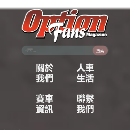
跳
至
主
要
內
容
搜索