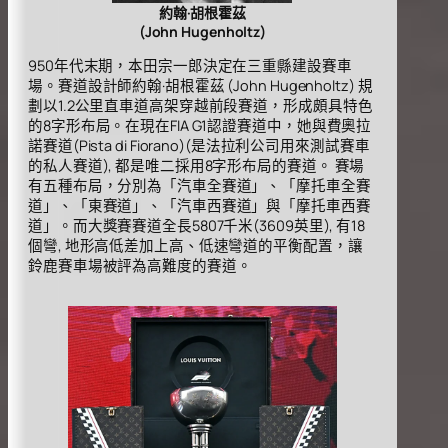
約翰·胡根霍茲
(John Hugenholtz)
950年代末期，本田宗一郎決定在三重縣建設賽車
場。賽道設計師約翰·胡根霍茲 (John Hugenholtz) 規
劃以1.2公里直車道高架穿越前段賽道，形成頗具特色
的8字形布局。在現在FIA G1認證賽道中，她與費奧拉
諾賽道(Pista di Fiorano)(是法拉利公司用來測試賽車
的私人賽道), 都是唯二採用8字形布局的賽道。 賽場
有五種布局，分別為「汽車全賽道」、「摩托車全賽
道」、「東賽道」、「汽車西賽道」與「摩托車西賽
道」。而大獎賽賽道全長5807千米(3609英里), 有18
個彎, 地形高低差加上高、低速彎道的平衡配置，讓
鈴鹿賽車場被評為高難度的賽道。