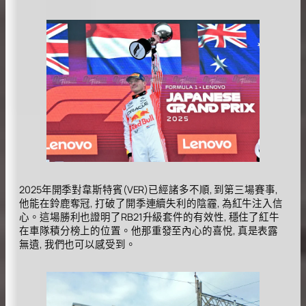
2025年開季對韋斯特賓(VER)已經諸多不順, 到第三場賽事,
他能在鈴鹿奪冠, 打破了開季連續失利的陰霾, 為紅牛注入信
心。這場勝利也證明了RB21升級套件的有效性, 穩住了紅牛
在車隊積分榜上的位置。他那重發至內心的喜悅, 真是表露
無遺, 我們也可以感受到。