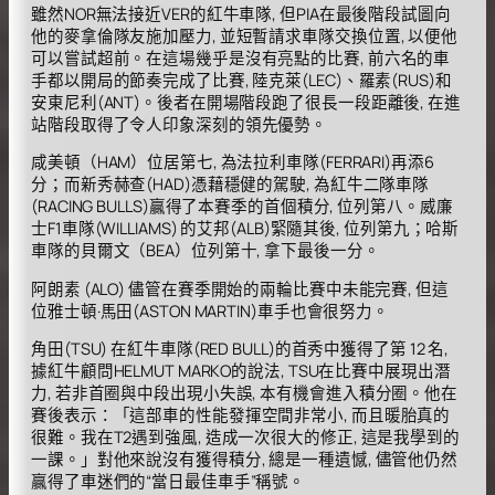
雖然NOR無法接近VER的紅牛車隊, 但PIA在最後階段試圖向
他的麥拿倫隊友施加壓力, 並短暫請求車隊交換位置, 以便他
可以嘗試超前。在這場幾乎是沒有亮點的比賽, 前六名的車
手都以開局的節奏完成了比賽, 陸克萊(LEC)、羅素(RUS)和
安東尼利(ANT)。後者在開場階段跑了很長一段距離後, 在進
站階段取得了令人印象深刻的領先優勢。
咸美頓（HAM）位居第七, 為法拉利車隊(FERRARI)再添6
分；而新秀赫查(HAD)憑藉穩健的駕駛, 為紅牛二隊車隊
(RACING BULLS)贏得了本賽季的首個積分, 位列第八。威廉
士F1車隊(WILLIAMS) 的艾邦(ALB)緊隨其後, 位列第九；哈斯
車隊的貝爾文（BEA）位列第十, 拿下最後一分。
阿朗素 (ALO) 儘管在賽季開始的兩輪比賽中未能完賽, 但這
位雅士頓·馬田(ASTON MARTIN)車手也會很努力。
角田(TSU) 在紅牛車隊(RED BULL)的首秀中獲得了第 12 名,
據紅牛顧問HELMUT MARKO的說法, TSU在比賽中展現出潛
力, 若非首圈與中段出現小失誤, 本有機會進入積分圈。他在
賽後表示：「這部車的性能發揮空間非常小, 而且暖胎真的
很難。我在T2遇到強風, 造成一次很大的修正, 這是我學到的
一課。」對他來說沒有獲得積分, 總是一種遺憾, 儘管他仍然
贏得了車迷們的“當日最佳車手”稱號。