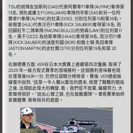
TSU的前隊友加斯利(GAS)代表阿爾卑F1車隊(ALPINE)奪得第
13名, 領先威廉士F1(WILLIAMS)車隊的辛斯(SAI)和另一位阿
爾卑F1車隊(ALPINE)的杜漢(DOO), 分別位列第15和第16名。
侯根堡(HUL)代表沙巴F1車隊(KICK SAUBER)奪得第16名, 而
回歸紅牛二隊車隊(RACING BULLS)的勞森(LAW)則位列第17
名。奧干(OCO) 為哈斯車隊(HAAS)奪得第18名, 而沙巴F1車
隊(KICK SAUBER)的波度列圖(BOR) 和雅士頓·馬田車隊
(ASTON MARTIN)的史杜爾(STR)分別位列第19名和第 20
名。
在錦標賽方面, VER在日本大獎賽上連續第四次獲勝, 取得了
2025 年一級方程式賽季的首場勝利。這個勝利意味著他現
在僅落後NOR一分, 仍然位居積分榜榜首，賽後, VER通過無
線電中說到, “這是一令人難以置信的週末, 經歷了艱難的開局
之後, 出現如此偉大的轉變, 看﹗我們從不放棄, 繼續努力, 大
家做得很好。” 說出心聲之餘, 也在鼓勵團隊”。畢竟賽車始終
是團體賽, 榮辱與共的遊戲。