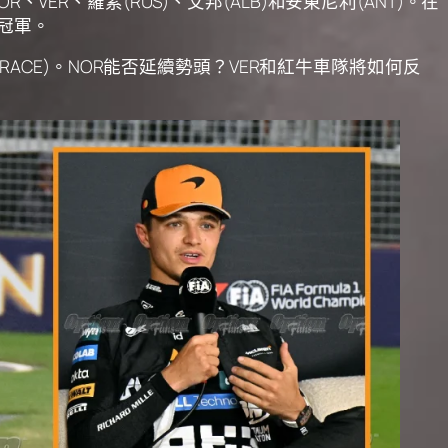
R、羅素(RUS)、艾邦(ALB)和安東尼利(ANT)。在
的冠軍。
RACE)。NOR能否延續勢頭？VER和紅牛車隊將如何反