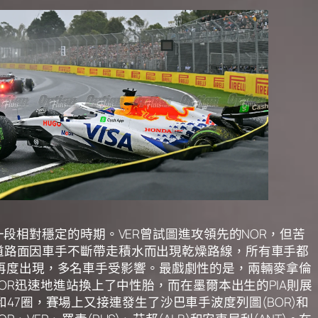
一段相對穩定的時期。VER曾試圖進攻領先的NOR，但苦
賽道路面因車手不斷帶走積水而出現乾燥路線，所有車手都
再度出現，多名車手受影響。最戲劇性的是，兩輛麥拿倫
NOR迅速地進站換上了中性胎，而在墨爾本出生的PIA則展
7圈，賽場上又接連發生了沙巴車手波度列圖(BOR)和