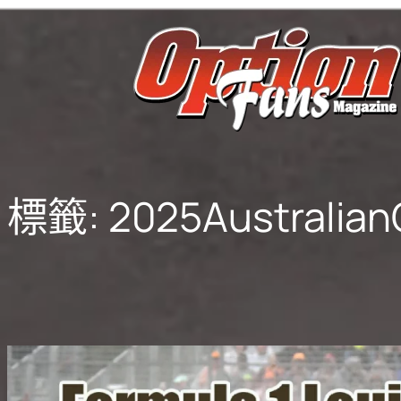
跳
至
主
要
內
容
標籤:
2025Australia