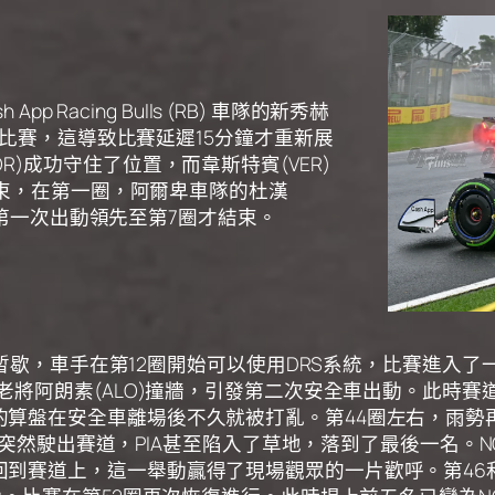
Racing Bulls (RB) 車隊的新秀赫
了比賽，這導致比賽延遲15分鐘才重新展
)成功守住了位置，而韋斯特賓(VER)
結束，在第一圈，阿爾卑車隊的杜漢
車第一次出動領先至第7圈才結束。
勢暫歇，車手在第12圈開始可以使用DRS系統，比賽進入了
隊老將阿朗素(ALO)撞牆，引發第二次安全車出動。此時
的算盤在安全車離場後不久就被打亂。第44圈左右，雨勢
大雨突然駛出賽道，PIA甚至陷入了草地，落到了最後一名。
到賽道上，這一舉動贏得了現場觀眾的一片歡呼。第46和4