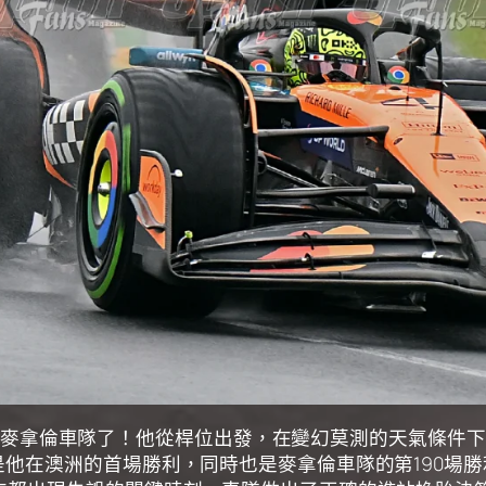
RIS)及麥拿倫車隊了！他從桿位出發，在變幻莫測的天氣
是他在澳洲的首場勝利，同時也是麥拿倫車隊的第190場勝