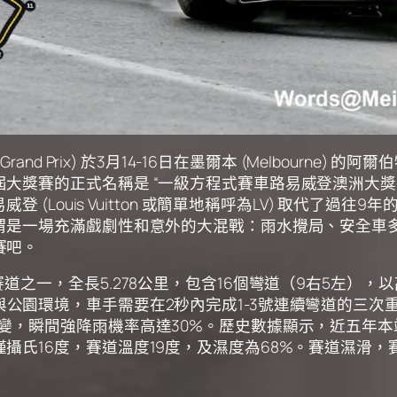
n Grand Prix) 於3月14-16日在墨爾本 (Melbourne
大獎賽的正式名稱是 “一級方程式賽車路易威登澳洲大獎
Louis Vuitton 或簡單地稱呼為LV) 取代了過往9年的
可謂是一場充滿戲劇性和意外的大混戰：雨水攪局、安全車
賽吧。
道之一，全長5.278公里，包含16個彎道（9右5左）
與公園環境，車手需要在
2秒內完成1-3號連續彎道的三
變，瞬間強降雨機率高達30%。歷史數據顯示，近五年本
攝氏16度，賽道溫度19度，及濕度為68%。賽道濕滑