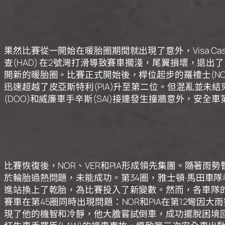
果然比賽從一開始在暖胎圈期間就出現了意外，Visa Cash App 
查(HAD) 在2號灣打滑導致賽車擱淺，尾翼損壞，退出
開新的暖胎圈。比賽正式開始後，桿位起步的羅禮士(NOR
迅速超越了皮亞斯特利(PIA)升至第二位。但混亂並未
(DOO)和威廉車手辛斯(SAI)接連發生撞牆意外，安全
比賽恢復後，NOR、VER和PIA形成領先集團。隨著雨
於輪胎過熱問題，未能成功。第34圈，雅士頓·馬田車
進站換上了乾胎，為比賽投入了新變數。然而，各車隊
賽車在第45圈同時出現問題：NOR和PIA在第12彎因
現了他的機智和冷靜，他大膽嘗試倒車，成功擺脫困境回