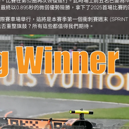
比賽在第52圈再次恢復進行。此時場上前五名已變為NOR、VE
最終以0.895秒的微弱優勢險勝，拿下了2025首場比賽
賽車場舉行，這將是本賽季第一個衝刺賽週末 (SPRINT 
能否重整旗鼓？所有這些都值得我們期待。