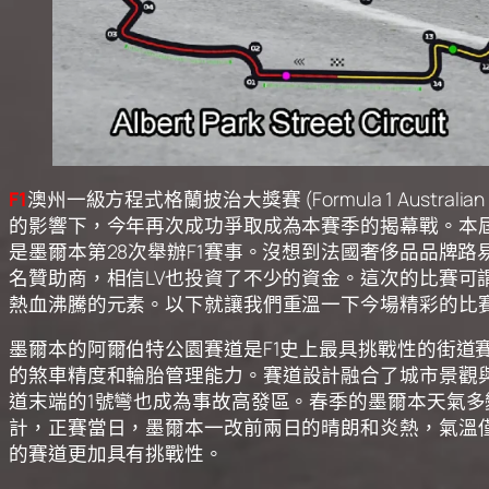
F1
澳州一級方程式格蘭披治大獎賽 (Formula 1 Australia
的影響下，今年再次成功爭取成為本賽季的揭幕戰。本屆
是墨爾本第28次舉辦F1賽事。沒想到法國奢侈品品牌路易威登 (
名贊助商，相信LV也投資了不少的資金。這次的比賽
熱血沸騰的元素。以下就讓我們重溫一下今場精彩的比
墨爾本的阿爾伯特公園賽道是F1史上最具挑戰性的街道賽
的煞車精度和輪胎管理能力。
賽道設計融合了城市景觀
道末端的1號彎也成為事故高發區。春季的墨爾本天氣多
計，正賽當日，墨爾本一改前兩日的晴朗和炎熱，氣溫僅
的賽道更加具有挑戰性。