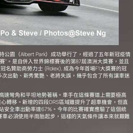
) 的阿爾伯特公園（Albert Park）成功舉行了，經過了五年新冠疫情
賽”。是自併入世界錦標賽後的第87屆澳洲大獎賽，並且
冠名贊助商勞力士 (Rolex), 成為今年首場F1大獎賽的冠
多次出動、新秀驚艷、老將失誤，幾乎包含了所有讓車迷
，以高速彎角和平坦地勢著稱。車手在這條賽道上需要極高
次重心轉移。新增的四段DRS區域雖提升了超車機會，但直
站安全車出動率達67%。今年的比賽確實應驗了這個統
，賽車必須使用半雨胎起步，這樣的天氣條件讓本來就艱難