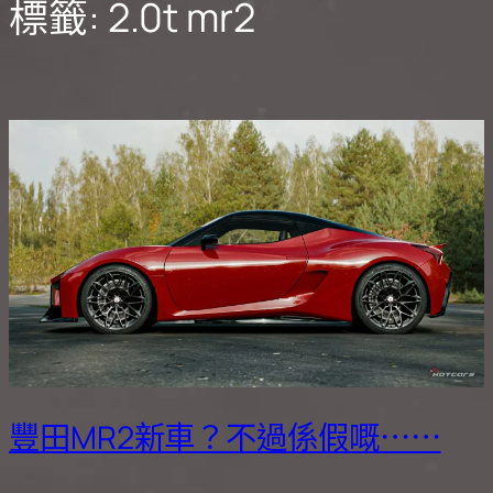
標籤:
2.0t mr2
豐田MR2新車？不過係假嘅⋯⋯