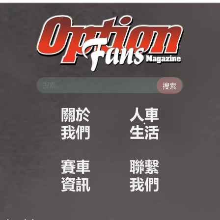
跳
至
主
要
內
容
搜索