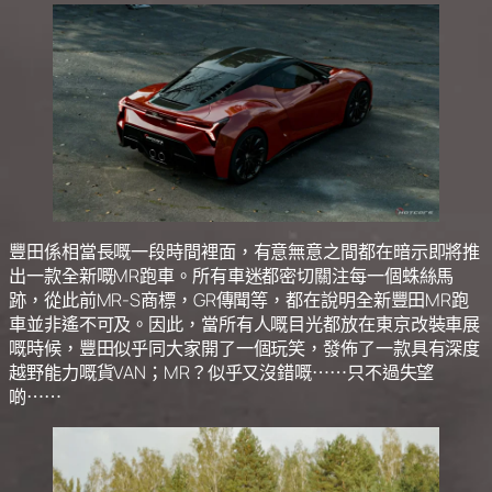
豐田係相當長嘅一段時間裡面，有意無意之間都在暗示即將推
出一款全新嘅MR跑車。所有車迷都密切關注每一個蛛絲馬
跡，從此前MR-S商標，GR傳聞等，都在說明全新豐田MR跑
車並非遙不可及。因此，當所有人嘅目光都放在東京改裝車展
嘅時候，豐田似乎同大家開了一個玩笑，發佈了一款具有深度
越野能力嘅貨VAN；MR？似乎又沒錯嘅⋯⋯只不過失望
啲⋯⋯