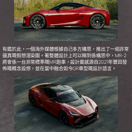
有鑑於此，一個海外媒體根據自己多方構思，推出了一組非常
逼真嘅假想渲染圖。著整體設計上可以睇到係構思中，MR-2
將會係一台非常標準嘅MR跑車，設計靈感源自2021年豐田發
佈嘅概念設想，並在當中融合如今GR車型嘅設計語言。